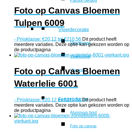
Patroon behang
Foto op Canvas Bloemen
Tulpen 6009
Vloerdecoratie
-
Prijsklasse: €20,12 tot €210,56
Dit product heeft
Vloermatten
meerdere variaties. Deze optie kan gekozen worden op
de productpagina
Vloersticker
Foto op Canvas Bloemen
Vloerzeil
Waterlelie 6001
Fotoproducten
-
Prijsklasse: €20,12 tot €210,56
Dit product heeft
meerdere variaties. Deze optie kan gekozen worden op
de productpagina
Aluminium bord
Foto op canvas