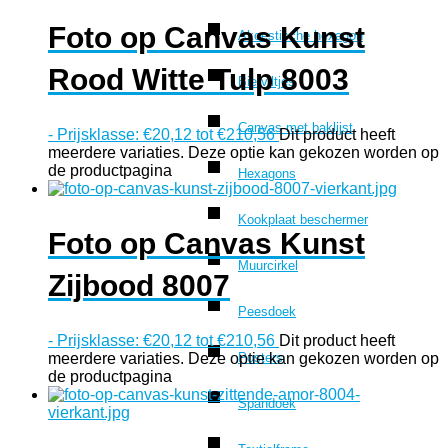
Foto op Canvas Kunst
Akoestische hexagon
Rood Witte Tulp 8003
Bierviltjes
Canvas met baklijst
-
Prijsklasse: €20,12 tot €210,56
Dit product heeft
meerdere variaties. Deze optie kan gekozen worden op
de productpagina
Hexagons
Kookplaat beschermer
Foto op Canvas Kunst
Muurcirkel
Zijbood 8007
Peesdoek
-
Prijsklasse: €20,12 tot €210,56
Dit product heeft
meerdere variaties. Deze optie kan gekozen worden op
Posters
de productpagina
Spandoek