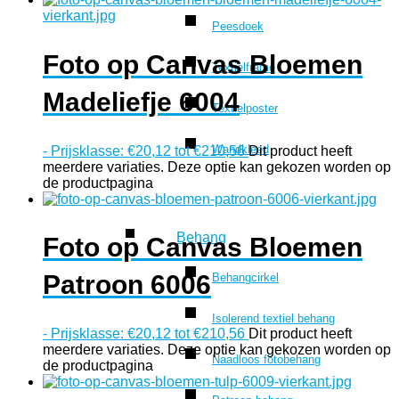
Peesdoek
Foto op Canvas Bloemen
Textielframe
Madeliefje 6004
Textielposter
Wandkleed
-
Prijsklasse: €20,12 tot €210,56
Dit product heeft
meerdere variaties. Deze optie kan gekozen worden op
de productpagina
Behang
Foto op Canvas Bloemen
Patroon 6006
Behangcirkel
Isolerend textiel behang
-
Prijsklasse: €20,12 tot €210,56
Dit product heeft
meerdere variaties. Deze optie kan gekozen worden op
Naadloos fotobehang
de productpagina