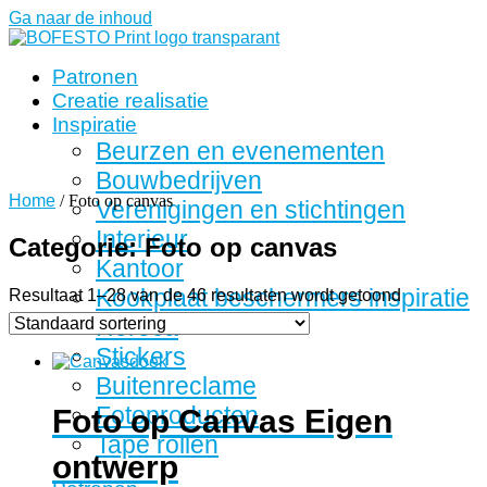
Ga naar de inhoud
Patronen
Creatie realisatie
Inspiratie
Beurzen en evenementen
Bouwbedrijven
Home
/ Foto op canvas
Verenigingen en stichtingen
Interieur
Categorie: Foto op canvas
Kantoor
Kookplaat beschermers inspiratie
Resultaat 1–28 van de 46 resultaten wordt getoond
Horeca
Stickers
Buitenreclame
Fotoproducten
Foto op Canvas Eigen
Tape rollen
ontwerp