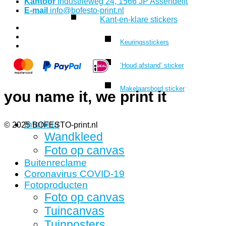
Kantoor
Industrieweg 24, 1566 JP Assendelft
E-mail
info@bofesto-print.nl
Kant-en-klare stickers
Keuringsstickers
‘Houd afstand’ sticker
Makelaarsbord sticker
you name it, we print it
Interieur
© 2025 BOFESTO-print.nl
Wandkleed
Foto op canvas
Buitenreclame
Coronavirus COVID-19
Fotoproducten
Foto op canvas
Tuincanvas
Tuinposters