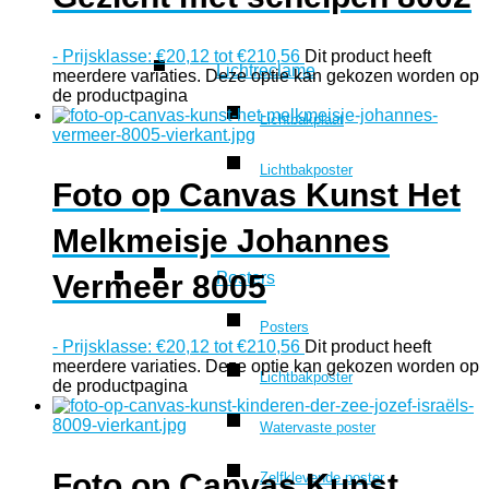
-
Prijsklasse: €20,12 tot €210,56
Dit product heeft
Lichtreclame
meerdere variaties. Deze optie kan gekozen worden op
de productpagina
Lichtbakplaat
Lichtbakposter
Foto op Canvas Kunst Het
Melkmeisje Johannes
Vermeer 8005
Posters
Posters
-
Prijsklasse: €20,12 tot €210,56
Dit product heeft
meerdere variaties. Deze optie kan gekozen worden op
Lichtbakposter
de productpagina
Watervaste poster
Foto op Canvas Kunst
Zelfklevende poster