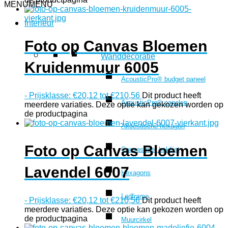
MENU
MENU
Interieur
Foto op Canvas Bloemen
Wanddecoratie
Kruidenmuur 6005
AcousticPro® budget paneel
-
Prijsklasse: €20,12 tot €210,56
Dit product heeft
AcousticPro® panelen
meerdere variaties. Deze optie kan gekozen worden op
de productpagina
Akoestische hexagon
Foto op Canvas Bloemen
Canvas met baklijst
Lavendel 6007
Hexagons
Ledframe
-
Prijsklasse: €20,12 tot €210,56
Dit product heeft
meerdere variaties. Deze optie kan gekozen worden op
de productpagina
Muurcirkel