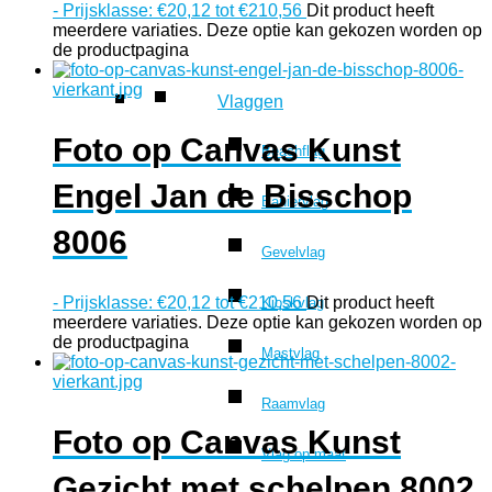
-
Prijsklasse: €20,12 tot €210,56
Dit product heeft
meerdere variaties. Deze optie kan gekozen worden op
de productpagina
Vlaggen
Foto op Canvas Kunst
Beachflag
Engel Jan de Bisschop
Baniervlag
8006
Gevelvlag
-
Prijsklasse: €20,12 tot €210,56
Dit product heeft
Kioskvlag
meerdere variaties. Deze optie kan gekozen worden op
de productpagina
Mastvlag
Raamvlag
Foto op Canvas Kunst
Vlag op maat
Gezicht met schelpen 8002