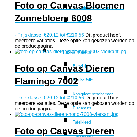
Foto op Canvas Bloemen
Kookplaat beschermer
Zonnebloem 6008
Paneel
-
Prijsklasse: €20,12 tot €210,56
Dit product heeft
meerdere variaties. Deze optie kan gekozen worden op
de productpagina
Huis & horeca
Foto op Canvas Dieren
Bierviltjes
Flamingo 7002
Meubelfolie
Kookplaat beschermer
-
Prijsklasse: €20,12 tot €210,56
Dit product heeft
meerdere variaties. Deze optie kan gekozen worden op
Placemats
de productpagina
Tafelkleed
Foto op Canvas Dieren
Sierkussen