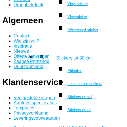
Vinyl sticker
Dranghekdoek
Vloersticker
Algemeen
Whiteboard sticker
Contact
Wie zijn wij?
Inspiratie
Nieuws
Offerte aanvragen
Stickers tot 30 cm
Zaanse Printshop
Duurzaamheid
Etiketten
Klantenservice
Losse kleine stickers
Stickers op vel
Veelgestelde vragen
Aanleverspecificaties
Templates
Stickers op rol
Privacyverklaring
Leveringsvoorwaarden