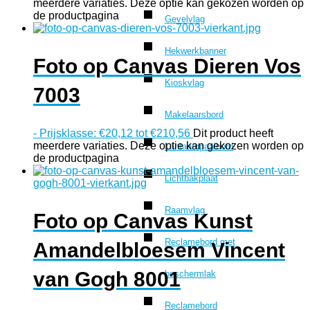
meerdere variaties. Deze optie kan gekozen worden op
de productpagina
Gevelvlag
Hekwerkbanner
Foto op Canvas Dieren Vos
Kioskvlag
7003
Makelaarsbord
-
Prijsklasse: €20,12 tot €210,56
Dit product heeft
meerdere variaties. Deze optie kan gekozen worden op
Lantaarnpaalbord
de productpagina
Lichtbakplaat
Raamvlag
Foto op Canvas Kunst
Reclamebord met
Amandelbloesem Vincent
van Gogh 8001
beschermlak
Reclamebord