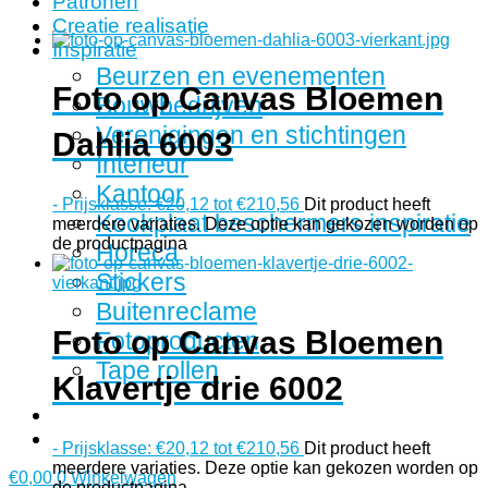
Patronen
Creatie realisatie
Inspiratie
Beurzen en evenementen
Foto op Canvas Bloemen
Bouwbedrijven
Verenigingen en stichtingen
Dahlia 6003
Interieur
Kantoor
-
Prijsklasse: €20,12 tot €210,56
Dit product heeft
Kookplaat beschermers inspiratie
meerdere variaties. Deze optie kan gekozen worden op
de productpagina
Horeca
Stickers
Buitenreclame
Foto op Canvas Bloemen
Fotoproducten
Tape rollen
Klavertje drie 6002
-
Prijsklasse: €20,12 tot €210,56
Dit product heeft
meerdere variaties. Deze optie kan gekozen worden op
€
0,00
0
Winkelwagen
de productpagina