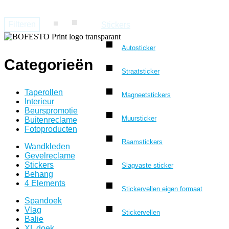
Filteren
Stickers
Autosticker
Categorieën
Straatsticker
Taperollen
Magneetstickers
Interieur
Beurspromotie
Muursticker
Buitenreclame
Fotoproducten
Raamstickers
Wandkleden
Gevelreclame
Stickers
Slagvaste sticker
Behang
4 Elements
Stickervellen eigen formaat
Spandoek
Vlag
Stickervellen
Balie
XL doek