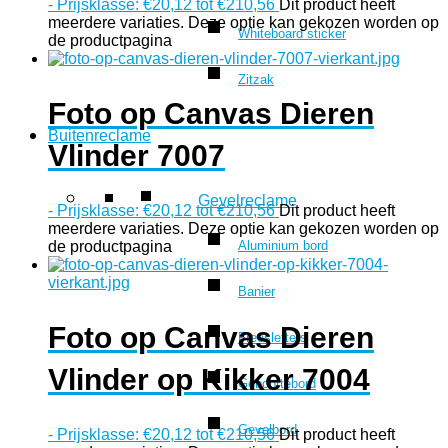
-
Prijsklasse: €20,12 tot €210,56
Dit product heeft
meerdere variaties. Deze optie kan gekozen worden op
Whiteboard sticker
de productpagina
Zitzak
Foto op Canvas Dieren
Buitenreclame
Vlinder 7007
Gevelreclame
-
Prijsklasse: €20,12 tot €210,56
Dit product heeft
meerdere variaties. Deze optie kan gekozen worden op
Aluminium bord
de productpagina
Banier
Foto op Canvas Dieren
Freesletters
Vlinder op Kikker 7004
Geboortebord
Gevelbord
-
Prijsklasse: €20,12 tot €210,56
Dit product heeft