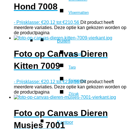
Hond 7008
Vloermatten
-
Prijsklasse: €20,12 tot €210,56
Dit product heeft
meerdere variaties. Deze optie kan gekozen worden op
de productpagina
Buiten
Foto op Canvas Dieren
Parasol
Kitten 7009
Tarp
Tuinposter
-
Prijsklasse: €20,12 tot €210,56
Dit product heeft
meerdere variaties. Deze optie kan gekozen worden op
de productpagina
Zitzak
Foto op Canvas Dieren
Kantoor
Musjes 7001