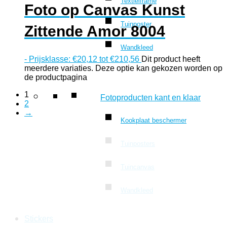
Textielframe
Foto op Canvas Kunst
Tuinposter
Zittende Amor 8004
Wandkleed
-
Prijsklasse: €20,12 tot €210,56
Dit product heeft
meerdere variaties. Deze optie kan gekozen worden op
de productpagina
1
Fotoproducten kant en klaar
2
→
Kookplaat beschermer
Tuinposters
Tuincanvas
Wandkleed
Stickers