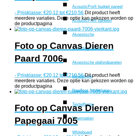
AcousticPro® budget paneel
-
Prijsklasse: €20,12 tot €210,56
Dit product heeft
meerdere variaties. Deze optie kan gekozen worden op
AcousticPro® panelen
de productpagina
Akoestische
Foto op Canvas Dieren
scheidingswanden
Paard 7006
Akoestische plafondpanelen
-
Prijsklasse: €20,12 tot €210,56
Dit product heeft
Meubelfolie
meerdere variaties. Deze optie kan gekozen worden op
de productpagina
Naadloos fotobehang
Textielframe
Foto op Canvas Dieren
Papegaai 7005
Vloermatten
Whiteboard