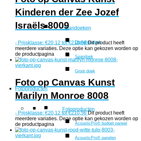
Kinderen der Zee Jozef
Israëls 8009
Spandoeken
Dranghekdoek
-
Prijsklasse: €20,12 tot €210,56
Dit product heeft
meerdere variaties. Deze optie kan gekozen worden op
de productpagina
Spandoek
Groot doek
Foto op Canvas Kunst
Fotoproducten
Marilyn Monroe 8008
Fotoproducten
-
Prijsklasse: €20,12 tot €210,56
Dit product heeft
meerdere variaties. Deze optie kan gekozen worden op
AcousticPro® budget paneel
de productpagina
AcousticPro® panelen