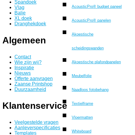
Spandoek
AcousticPro® budget paneel
Vlag
Balie
XL doek
AcousticPro® panelen
Dranghekdoek
Akoestische
Algemeen
scheidingswanden
Contact
Wie zijn wij?
Akoestische plafondpanelen
Inspiratie
Nieuws
Meubelfolie
Offerte aanvragen
Zaanse Printshop
Duurzaamheid
Naadloos fotobehang
Klantenservice
Textielframe
Vloermatten
Veelgestelde vragen
Aanleverspecificaties
Whiteboard
Templates