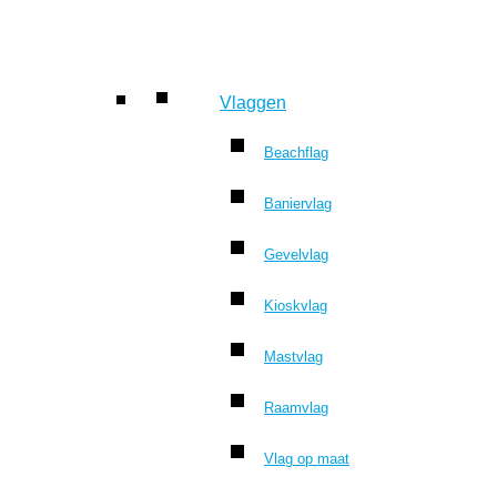
Vlaggen
Beachflag
Baniervlag
Gevelvlag
Kioskvlag
Mastvlag
Raamvlag
Vlag op maat