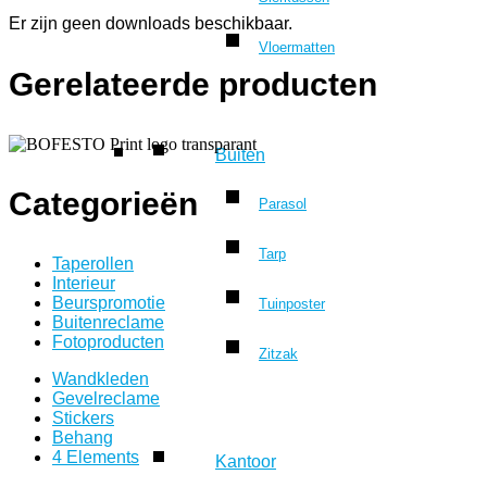
Er zijn geen downloads beschikbaar.
Vloermatten
Gerelateerde producten
Buiten
Categorieën
Parasol
Tarp
Taperollen
Interieur
Beurspromotie
Tuinposter
Buitenreclame
Fotoproducten
Zitzak
Wandkleden
Gevelreclame
Stickers
Behang
4 Elements
Kantoor