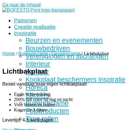
Ga naar de inhoud
Patronen
Creatie realisatie
Inspiratie
Beurzen en evenementen
Bouwbedrijven
Home
/
Buitenreclame
/
Gevelreclame
/ Lichtbakplaat
Verenigingen en stichtingen
Interieur
Lichtbakplaat
Kantoor
Kookplaat beschermers inspiratie
Bestel vandaag jouw eigen lichtbakplaat!
Horeca
Stickers
Egale lichtverdeling
200% full color bij dag en nacht
Buitenreclame
Voor binnen en buiten
Fotoproducten
Keuze uit 3 diktes
Tape rollen
Levertijd: 4-5 werkdagen