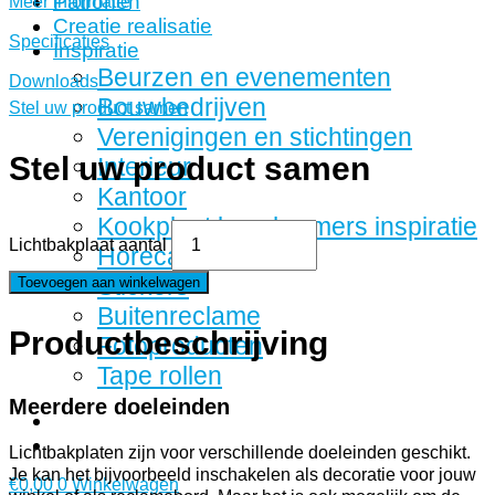
Patronen
Meer informatie
Creatie realisatie
Specificaties
Inspiratie
Beurzen en evenementen
Downloads
Bouwbedrijven
Stel uw product samen
Verenigingen en stichtingen
Stel uw product samen
Interieur
Kantoor
Kookplaat beschermers inspiratie
Lichtbakplaat aantal
Horeca
Stickers
Toevoegen aan winkelwagen
Buitenreclame
Productbeschrijving
Fotoproducten
Tape rollen
Meerdere doeleinden
Lichtbakplaten zijn voor verschillende doeleinden geschikt.
Je kan het bijvoorbeeld inschakelen als decoratie voor jouw
€
0,00
0
Winkelwagen