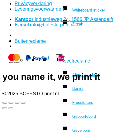
Privacyverklaring
Leveringsvoorwaarden
Whiteboard sticker
Kantoor
Industrieweg 24, 1566 JP Assendelft
Zitzak
E-mail
info@bofesto-print.nl
Buitenreclame
Gevelreclame
you name it, we print it
Aluminium bord
Banier
© 2025 BOFESTO-print.nl
Freesletters
Geboortebord
Gevelbord