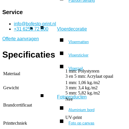
Patroon behang
Service
info@bofesto-print.nl
+31 6250 72 000
Vloerdecoratie
Offerte aanvragen
Vloermatten
Specificaties
Vloersticker
Vloerzeil
1 mm: Polystyreen
Materiaal
3 en 5 mm: Acrylaat opaal
1 mm: 1,06 kg./m2
Gewicht
3 mm: 3,4 kg./m2
5 mm: 5,82 kg./m2
Fotoproducten
Nee
Brandcertificaat
Aluminium bord
UV-print
Printtechniek
Foto op canvas