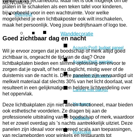
winkel of als reclamebord. Maar het is ook mogelijk om de
MENU
MENU
platen in te schakelen als een teken tafel voor kinderen,
bijvoorbeeld voor in een wachtruimte. Voor welke
Interieur
mogelijkheid je een lichtbakposter ook wilt inschakelen,
maak het persoonlijk. Voeg jouw bedrijfsnaam of logo toe.
Wanddecoratie
Goed zichtbaar dag en nacht
AcousticPro® budget paneel
Wil je ervoor zorgen dat je boodschap of merk altijd goed
zichtbaar is, ongeacht de tijd van de dag? Onze
AcousticPro® panelen
lichtbakplaten bieden een slimme oplossing om ervoor te
zorgen dat je opvalt, of het nu daglicht, mistig weer of de
duisternis van de nacht is. Deze panelen zijn vervaardigd uit
Akoestische hexagon
melkwit materiaal dat slechts 30% van het licht doorlaat, wat
resulteert in een gelijkmatige en heldere lichtverdeling over
Canvas met baklijst
het oppervlak.
Hexagons
Deze lichtbakplaten zijn niet alleen functioneel, maar bieden
ook esthetische voordelen. Ze dragen bij aan de
professionele uitstraling van je boodschap of merk, waardoor
Ledframe
het er zowel overdag als ’s nachts aantrekkelijk uitziet. Deze
panelen zijn ideaal voor een breed scala aan toepassingen,
Muurcirkel
van reclameborden voor winkels en restaurants tot