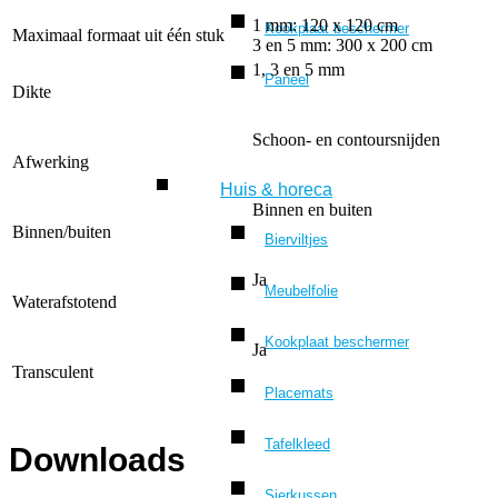
1 mm: 120 x 120 cm
Kookplaat beschermer
Maximaal formaat uit één stuk
3 en 5 mm: 300 x 200 cm
1, 3 en 5 mm
Paneel
Dikte
Schoon- en contoursnijden
Afwerking
Huis & horeca
Binnen en buiten
Binnen/buiten
Bierviltjes
Ja
Meubelfolie
Waterafstotend
Kookplaat beschermer
Ja
Transculent
Placemats
Tafelkleed
Downloads
Sierkussen