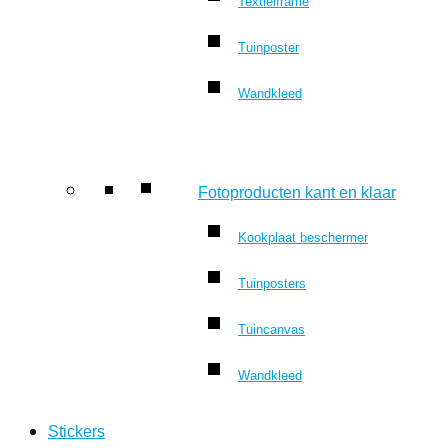
Textielframe
Tuinposter
Wandkleed
Fotoproducten kant en klaar
Kookplaat beschermer
Tuinposters
Tuincanvas
Wandkleed
Stickers