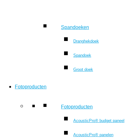
Spandoeken
Dranghekdoek
Spandoek
Groot doek
Fotoproducten
Fotoproducten
AcousticPro® budget paneel
AcousticPro® panelen