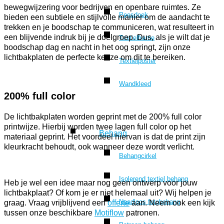
bewegwijzering voor bedrijven en openbare ruimtes. Ze
Peesdoek
bieden een subtiele en stijlvolle manier om de aandacht te
trekken en je boodschap te communiceren, wat resulteert in
een blijvende indruk bij je doelgroep. Dus, als je wilt dat je
Textielframe
boodschap dag en nacht in het oog springt, zijn onze
lichtbakplaten de perfecte keuze om dit te bereiken.
Textielposter
Wandkleed
200% full color
De lichtbakplaten worden geprint met de 200% full color
printwijze. Hierbij worden twee lagen full color op het
Behang
materiaal geprint. Het voordeel hiervan is dat de print zijn
kleurkracht behoudt, ook wanneer deze wordt verlicht.
Behangcirkel
Isolerend textiel behang
Heb je wel een idee maar nog geen ontwerp voor jouw
lichtbakplaat? Of kom je er niet helemaal uit? Wij helpen je
Naadloos fotobehang
graag. Vraag vrijblijvend een
offerte
aan. Neem ook een kijk
tussen onze beschikbare
Motiflow
patronen.