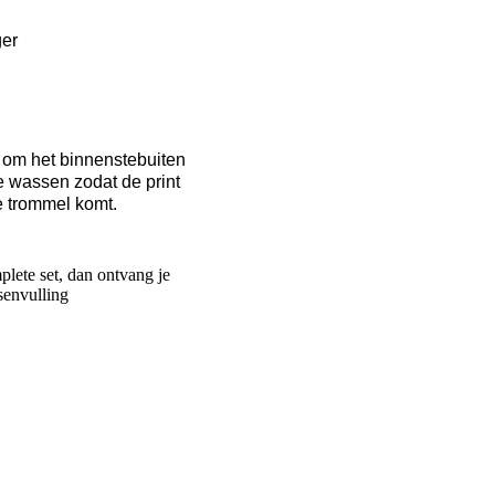
ger
 om het binnenstebuiten
e wassen zodat de print
de trommel komt.
plete set, dan ontvang je
senvulling