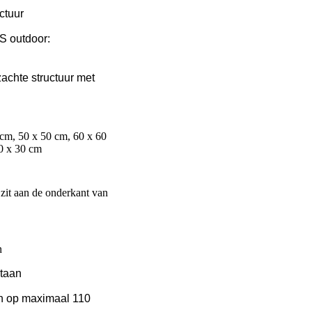
uctuur
S outdoor:
zachte structuur met
 cm, 50 x 50 cm, 60 x 60
0 x 30 cm
 zit aan de onderkant van
n
staan
an op maximaal 110