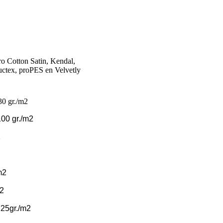
ro Cotton Satin, Kendal,
uctex, proPES en Velvetly
30 gr./m2
100 gr./m2
2
m2
m2
25gr./m2