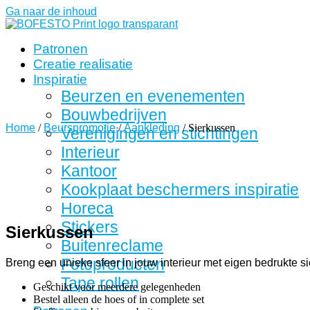
Ga naar de inhoud
Patronen
Creatie realisatie
Inspiratie
Beurzen en evenementen
Bouwbedrijven
Home
/
Beurspromotie
/
Aankleding
/ Sierkussen
Verenigingen en stichtingen
Interieur
Kantoor
Kookplaat beschermers inspiratie
Horeca
Stickers
Sierkussen
Buitenreclame
Fotoproducten
Breng een unieke sfeer in jouw interieur met eigen bedrukte s
Tape rollen
Geschikt voor meerdere gelegenheden
Bestel alleen de hoes of in complete set