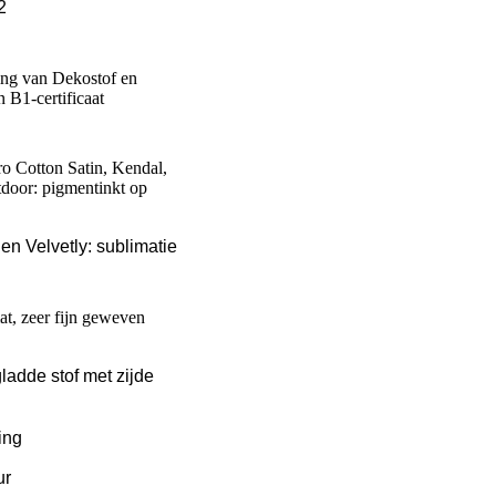
2
ing van Dekostof en
n B1-certificaat
ro Cotton Satin, Kendal,
door: pigmentinkt op
 en Velvetly: sublimatie
at, zeer fijn geweven
gladde stof met zijde
ing
ur