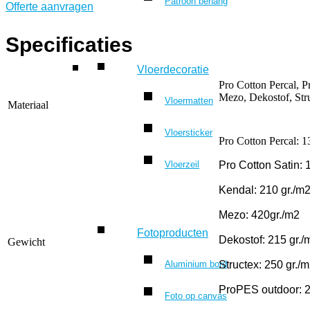
Patroon behang
Offerte aanvragen
Specificaties
Vloerdecoratie
Pro Cotton Percal, P
Mezo, Dekostof, Str
Vloermatten
Materiaal
Vloersticker
Pro Cotton Percal: 1
Vloerzeil
Pro Cotton Satin: 
Kendal: 210 gr./m
Mezo: 420gr./m2
Fotoproducten
Dekostof: 215 gr./
Gewicht
Aluminium bord
Structex: 250 gr./
ProPES outdoor: 2
Foto op canvas