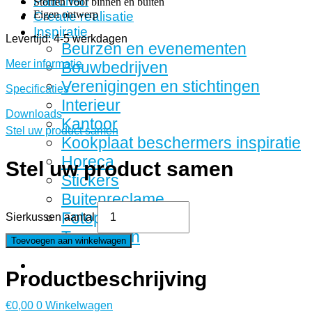
Patronen
Stoffen voor binnen en buiten
Eigen ontwerp
Creatie realisatie
Inspiratie
Levertijd: 4-5 werkdagen
Beurzen en evenementen
Meer informatie
Bouwbedrijven
Verenigingen en stichtingen
Specificaties
Interieur
Downloads
Kantoor
Stel uw product samen
Kookplaat beschermers inspiratie
Horeca
Stel uw product samen
Stickers
Buitenreclame
Fotoproducten
Sierkussen aantal
Tape rollen
Toevoegen aan winkelwagen
Productbeschrijving
€
0,00
0
Winkelwagen