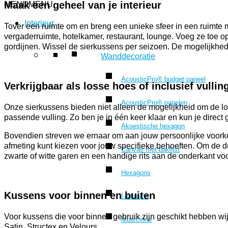
Maak een geheel van je interieur
MENU
MENU
Interieur
Tover een ruimte om en breng een unieke sfeer in een ruimte m
vergaderruimte, hotelkamer, restaurant, lounge. Voeg ze toe o
gordijnen. Wissel de sierkussens per seizoen. De mogelijkhede
Wanddecoratie
AcousticPro® budget paneel
Verkrijgbaar als losse hoes of inclusief vullin
AcousticPro® panelen
Onze sierkussens bieden niet alleen de mogelijkheid om de lo
passende vulling. Zo ben je in één keer klaar en kun je direc
Akoestische hexagon
Bovendien streven we ernaar om aan jouw persoonlijke voorkeu
afmeting kunt kiezen voor jouw specifieke behoeften. Om de 
Canvas met baklijst
zwarte of witte garen en een handige rits aan de onderkant 
Hexagons
Kussens
voor binnen en buiten
Ledframe
Voor kussens die voor binnen gebruik zijn geschikt hebben wij
Muurcirkel
Satin, Structex en Velours.