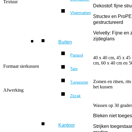
Textuur
Dekostof: fijne str
Vloermatten
Structex en ProPE
gestructureerd
Velvetly: Fijne en 
zijdeglans
Buiten
Parasol
40 x 40 cm, 45 x 45
cm, 60 x 40 cm en 5
Formaat sierkussen
Tarp
Zomen en ritsen, rits
Tuinposter
het kussen
Afwerking
Zitzak
Wassen op 30 grade
Bleken niet toege
Kantoor
Strijken toegesta