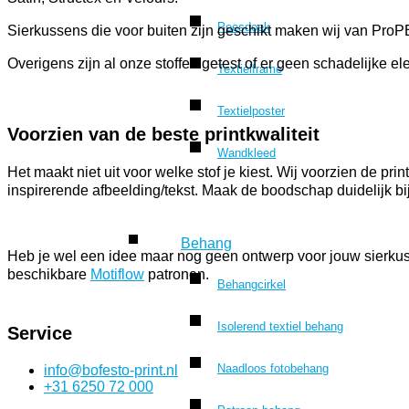
Peesdoek
Sierkussens die voor buiten zijn geschikt maken wij van Pro
Overigens zijn al onze stoffen getest of er geen schadelijke e
Textielframe
Textielposter
Voorzien van de beste printkwaliteit
Wandkleed
Het maakt niet uit voor welke stof je kiest. Wij voorzien de pri
inspirerende afbeelding/tekst. Maak de boodschap duidelijk bi
Behang
Heb je wel een idee maar nog geen ontwerp voor jouw sierkuss
beschikbare
Motiflow
patronen.
Behangcirkel
Isolerend textiel behang
Service
Naadloos fotobehang
info@bofesto-print.nl
+31 6250 72 000