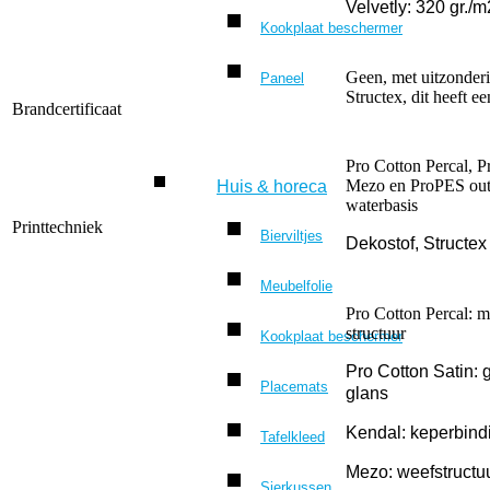
Velvetly: 320 gr./m
Kookplaat beschermer
Geen, met uitzonder
Paneel
Structex, dit heeft ee
Brandcertificaat
Pro Cotton Percal, P
Mezo en ProPES out
Huis & horeca
waterbasis
Printtechniek
Bierviltjes
Dekostof, Structex
Meubelfolie
Pro Cotton Percal: m
structuur
Kookplaat beschermer
Pro Cotton Satin: 
Placemats
glans
Kendal: keperbind
Tafelkleed
Mezo: weefstructu
Sierkussen