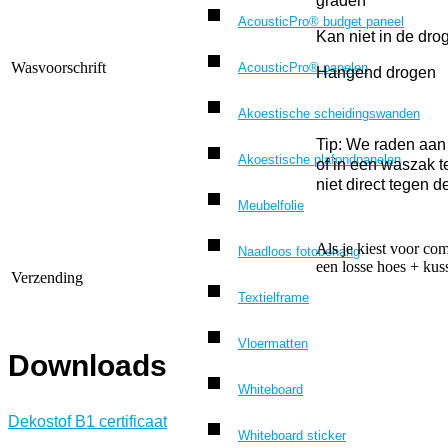
graden
AcousticPro® budget paneel
Kan niet in de dro
Wasvoorschrift
AcousticPro® panelen
Hangend drogen
Akoestische scheidingswanden
Tip: We raden aan
Akoestische plafondpanelen
of in een waszak t
niet direct tegen 
Meubelfolie
Als je kiest voor com
Naadloos fotobehang
een losse hoes + kus
Verzending
Textielframe
Vloermatten
Downloads
Whiteboard
Dekostof B1 certificaat
Whiteboard sticker