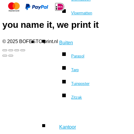
Vloermatten
you name it, we print it
© 2025 BOFESTO-print.nl
Buiten
Parasol
Tarp
Tuinposter
Zitzak
Kantoor