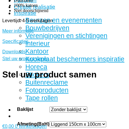
Patronen
Duurzaam
100% katoen
Creatie realisatie
Niet doorschijnend
Inspiratie
Beurzen en evenementen
Levertijd: 4-5 werkdagen
Bouwbedrijven
Meer informatie
Verenigingen en stichtingen
Specificaties
Interieur
Kantoor
Downloads
Kookplaat beschermers inspiratie
Stel uw product samen
Horeca
Stel uw product samen
Stickers
Buitenreclame
Fotoproducten
Tape rollen
Baklijst
Afmeting(BxH)
€
0,00
0
Winkelwagen