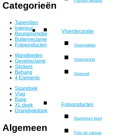
Patroon behang
Categorieën
Taperollen
Interieur
Vloerdecoratie
Beurspromotie
Buitenreclame
Fotoproducten
Vloermatten
Wandkleden
Vloersticker
Gevelreclame
Stickers
Behang
Vloerzeil
4 Elements
Spandoek
Vlag
Balie
Fotoproducten
XL doek
Dranghekdoek
Aluminium bord
Algemeen
Foto op canvas