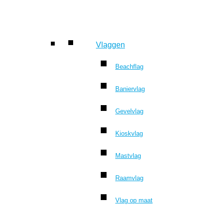
Vlaggen
Beachflag
Baniervlag
Gevelvlag
Kioskvlag
Mastvlag
Raamvlag
Vlag op maat