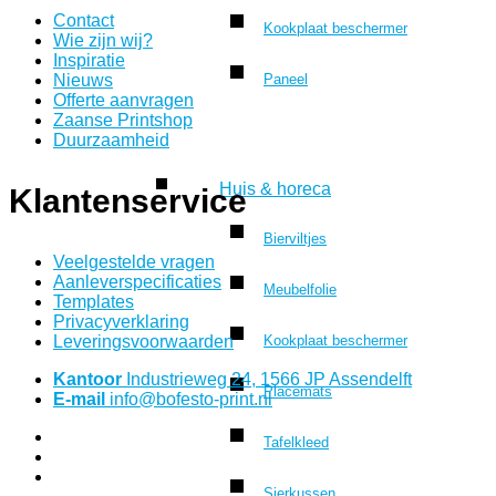
Contact
Kookplaat beschermer
Wie zijn wij?
Inspiratie
Nieuws
Paneel
Offerte aanvragen
Zaanse Printshop
Duurzaamheid
Huis & horeca
Klantenservice
Bierviltjes
Veelgestelde vragen
Aanleverspecificaties
Meubelfolie
Templates
Privacyverklaring
Leveringsvoorwaarden
Kookplaat beschermer
Kantoor
Industrieweg 24, 1566 JP Assendelft
Placemats
E-mail
info@bofesto-print.nl
Tafelkleed
Sierkussen