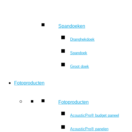
Spandoeken
Dranghekdoek
Spandoek
Groot doek
Fotoproducten
Fotoproducten
AcousticPro® budget paneel
AcousticPro® panelen