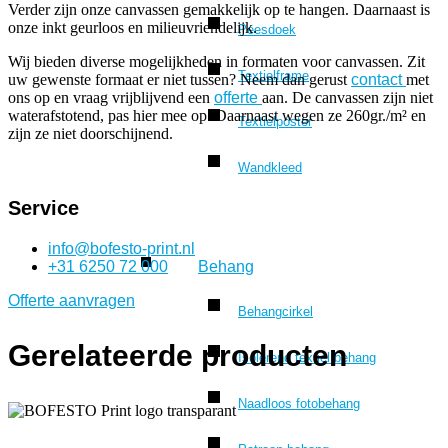
Verder zijn onze canvassen gemakkelijk op te hangen. Daarnaast is
onze inkt geurloos en milieuvriendelijk.
Peesdoek
Wij bieden diverse mogelijkheden in formaten voor canvassen. Zit
Textielframe
uw gewenste formaat er niet tussen? Neem dan gerust
contact
met
ons op en vraag vrijblijvend een
offerte
aan. De canvassen zijn niet
waterafstotend, pas hier mee op. Daarnaast wegen ze 260gr./m² en
Textielposter
zijn ze niet doorschijnend.
Wandkleed
Service
info@bofesto-print.nl
Behang
+31 6250 72 000
Offerte aanvragen
Behangcirkel
Gerelateerde producten
Isolerend textiel behang
Naadloos fotobehang