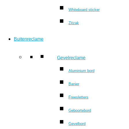
Whiteboard sticker
Zitzak
Buitenreclame
Gevelreclame
Aluminium bord
Banier
Freesletters
Geboortebord
Gevelbord