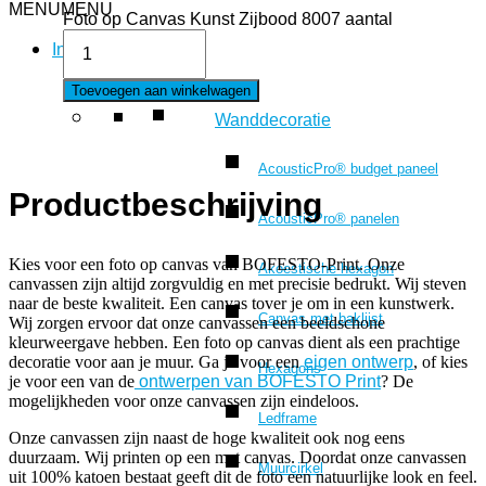
MENU
MENU
Foto op Canvas Kunst Zijbood 8007 aantal
Interieur
Toevoegen aan winkelwagen
Wanddecoratie
AcousticPro® budget paneel
Productbeschrijving
AcousticPro® panelen
Kies voor een foto op canvas van BOFESTO-Print. Onze
Akoestische hexagon
canvassen zijn altijd zorgvuldig en met precisie bedrukt. Wij steven
naar de beste kwaliteit. Een canvas tover je om in een kunstwerk.
Canvas met baklijst
Wij zorgen ervoor dat onze canvassen een beeldschone
kleurweergave hebben. Een foto op canvas dient als een prachtige
decoratie voor aan je muur. Ga je voor een
eigen ontwerp
, of kies
Hexagons
je voor een van de
ontwerpen van BOFESTO Print
? De
mogelijkheden voor onze canvassen zijn eindeloos.
Ledframe
Onze canvassen zijn naast de hoge kwaliteit ook nog eens
duurzaam. Wij printen op een mat canvas. Doordat onze canvassen
Muurcirkel
uit 100% katoen bestaat geeft dit de foto een natuurlijke look en feel.