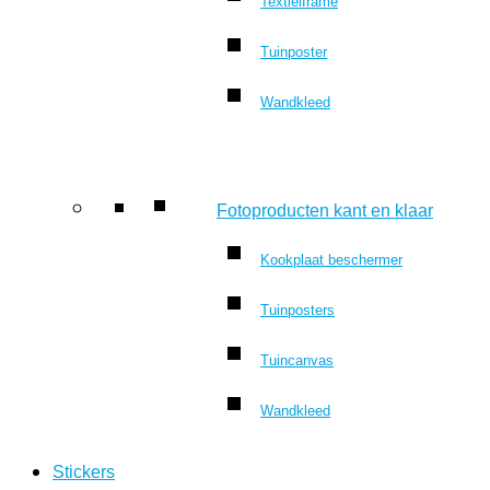
Textielframe
Tuinposter
Wandkleed
Fotoproducten kant en klaar
Kookplaat beschermer
Tuinposters
Tuincanvas
Wandkleed
Stickers