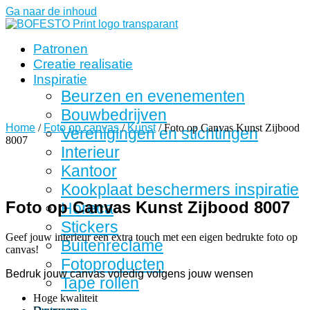
Ga naar de inhoud
Patronen
Creatie realisatie
Inspiratie
Beurzen en evenementen
Bouwbedrijven
Home
/
Foto op canvas
/
Kunst
/ Foto op Canvas Kunst Zijbood
Verenigingen en stichtingen
8007
Interieur
Kantoor
Kookplaat beschermers inspiratie
Foto op Canvas Kunst Zijbood 8007
Horeca
Stickers
Geef jouw interieur een extra touch met een eigen bedrukte foto op
Buitenreclame
canvas!
Fotoproducten
Bedruk jouw canvas voledig volgens jouw wensen
Tape rollen
Hoge kwaliteit