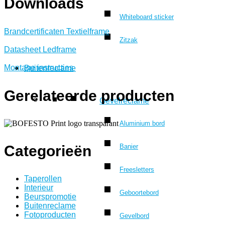
Downloads
Whiteboard sticker
Brandcertificaten Textielframe
Zitzak
Datasheet Ledframe
Montage instructies
Buitenreclame
Gerelateerde producten
Gevelreclame
Aluminium bord
Categorieën
Banier
Freesletters
Taperollen
Interieur
Geboortebord
Beurspromotie
Buitenreclame
Fotoproducten
Gevelbord