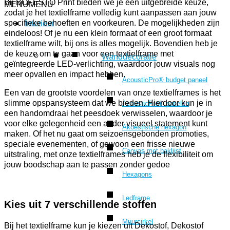
Bij BOFESTO Print bieden we je een uitgebreide keuze,
MENU
MENU
zodat je het textielframe volledig kunt aanpassen aan jouw
specifieke behoeften en voorkeuren. De mogelijkheden zijn
Interieur
eindeloos! Of je nu een klein formaat of een groot formaat
textielframe wilt, bij ons is alles mogelijk. Bovendien heb je
de keuze om te gaan voor een textielframe met
Wanddecoratie
geïntegreerde LED-verlichting, waardoor jouw visuals nog
meer opvallen en impact hebben.
AcousticPro® budget paneel
Een van de grootste voordelen van onze textielframes is het
slimme opspansysteem dat we bieden. Hierdoor kun je in
AcousticPro® panelen
een handomdraai het peesdoek verwisselen, waardoor je
voor elke gelegenheid een ander visueel statement kunt
Akoestische hexagon
maken. Of het nu gaat om seizoensgebonden promoties,
speciale evenementen, of gewoon een frisse nieuwe
Canvas met baklijst
uitstraling, met onze textielframes heb je de flexibiliteit om
jouw boodschap aan te passen zonder gedoe
Hexagons
Ledframe
Kies uit 7 verschillende stoffen
Muurcirkel
Bij het textielframe kun je kiezen uit Dekostof, Dekostof