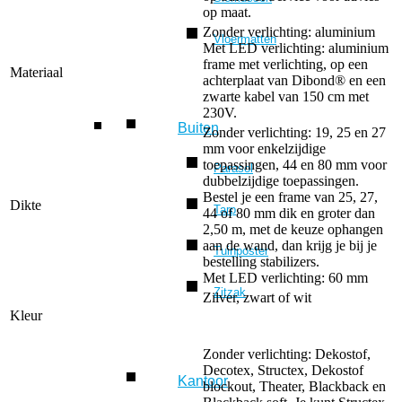
op maat.
Zonder verlichting: aluminium
Vloermatten
Met LED verlichting: aluminium
frame met verlichting, op een
Materiaal
achterplaat van Dibond® en een
zwarte kabel van 150 cm met
230V.
Buiten
Zonder verlichting: 19, 25 en 27
mm voor enkelzijdige
toepassingen, 44 en 80 mm voor
Parasol
dubbelzijdige toepassingen.
Bestel je een frame van 25, 27,
Dikte
Tarp
44 of 80 mm dik en groter dan
2,50 m, met de keuze ophangen
aan de wand, dan krijg je bij je
Tuinposter
bestelling stabilizers.
Met LED verlichting: 60 mm
Zitzak
Zilver, zwart of wit
Kleur
Zonder verlichting: Dekostof,
Decotex, Structex, Dekostof
Kantoor
blockout, Theater, Blackback en