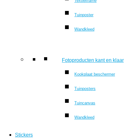
Textielframe
Tuinposter
Wandkleed
Fotoproducten kant en klaar
Kookplaat beschermer
Tuinposters
Tuincanvas
Wandkleed
Stickers