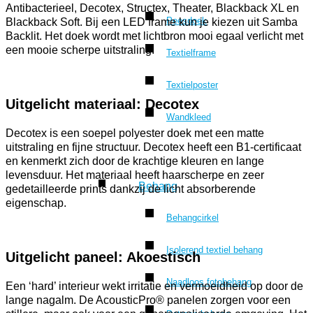
Antibacterieel, Decotex, Structex, Theater, Blackback XL en
Peesdoek
Blackback Soft. Bij een LED frame kun je kiezen uit Samba
Backlit. Het doek wordt met lichtbron mooi egaal verlicht met
een mooie scherpe uitstraling.
Textielframe
Textielposter
Uitgelicht materiaal: Decotex
Wandkleed
Decotex is een soepel polyester doek met een matte
uitstraling en fijne structuur. Decotex heeft een B1-certificaat
en kenmerkt zich door de krachtige kleuren en lange
levensduur. Het materiaal heeft haarscherpe en zeer
Behang
gedetailleerde prints dankzij de licht absorberende
eigenschap.
Behangcirkel
Isolerend textiel behang
Uitgelicht paneel: Akoestisch
Naadloos fotobehang
Een ‘hard’ interieur wekt irritatie en vermoeidheid op door de
lange nagalm. De AcousticPro® panelen zorgen voor een