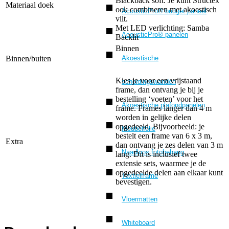
Blackback soft. Je kunt Structex
Materiaal doek
ook combineren met akoestisch
AcousticPro® budget paneel
vilt.
Met LED verlichting: Samba
AcousticPro® panelen
Backlit
Binnen
Akoestische
Binnen/buiten
Kies je voor een vrijstaand
scheidingswanden
frame, dan ontvang je bij je
bestelling ‘voeten’ voor het
Akoestische plafondpanelen
frame. Frames langer dan 4 m
worden in gelijke delen
opgedeeld. Bijvoorbeeld: je
Meubelfolie
bestelt een frame van 6 x 3 m,
Extra
dan ontvang je zes delen van 3 m
Naadloos fotobehang
lang. Dit is inclusief twee
extensie sets, waarmee je de
opgedeelde delen aan elkaar kunt
Textielframe
bevestigen.
Vloermatten
Whiteboard