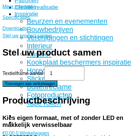
Patronen
Meer informatie
Creatie realisatie
Inspiratie
Specificaties
Beurzen en evenementen
Bouwbedrijven
Downloads
Stel uw product samen
Verenigingen en stichtingen
Interieur
Stel uw product samen
Kantoor
Kookplaat beschermers inspiratie
Horeca
Textielframe aantal
Stickers
Toevoegen aan winkelwagen
Buitenreclame
Fotoproducten
Productbeschrijving
Tape rollen
Kies eigen formaat, met of zonder LED en
makkelijk verwisselbaar
€
0,00
0
Winkelwagen