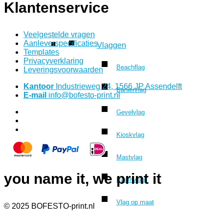
Klantenservice
Veelgestelde vragen
Aanleverspecificaties
Vlaggen
Templates
Privacyverklaring
Beachflag
Leveringsvoorwaarden
Kantoor
Industrieweg 24, 1566 JP Assendelft
Baniervlag
E-mail
info@bofesto-print.nl
Gevelvlag
Kioskvlag
Mastvlag
you name it, we print it
Raamvlag
Vlag op maat
© 2025 BOFESTO-print.nl