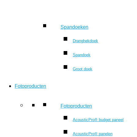
Spandoeken
Dranghekdoek
Spandoek
Groot doek
Fotoproducten
Fotoproducten
AcousticPro® budget paneel
AcousticPro® panelen