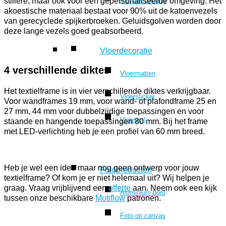
stillere, maar ook voor een gepersonaliseerde omgeving. Het
Patroon behang
akoestische materiaal bestaat voor 90% uit de katoenvezels
van gerecyclede spijkerbroeken. Geluidsgolven worden door
deze lange vezels goed geabsorbeerd.
Vloerdecoratie
4 verschillende diktes
Vloermatten
Het textielframe is in vier verschillende diktes verkrijgbaar.
Vloersticker
Voor wandframes 19 mm, voor wand- of plafondframe 25 en
27 mm, 44 mm voor dubbelzijdige toepassingen en voor
Vloerzeil
staande en hangende toepassingen 80 mm. Bij het frame
met LED-verlichting heb je een profiel van 60 mm breed.
Heb je wel een idee maar nog geen ontwerp voor jouw
Fotoproducten
textielframe? Of kom je er niet helemaal uit? Wij helpen je
graag. Vraag vrijblijvend een
offerte
aan. Neem ook een kijk
Aluminium bord
tussen onze beschikbare
Motiflow
patronen.
Foto op canvas