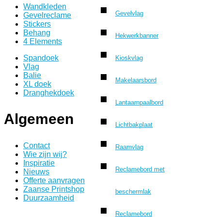
Wandkleden
Gevelvlag
Gevelreclame
Stickers
Behang
Hekwerkbanner
4 Elements
Spandoek
Kioskvlag
Vlag
Balie
Makelaarsbord
XL doek
Dranghekdoek
Lantaarnpaalbord
Algemeen
Lichtbakplaat
Contact
Raamvlag
Wie zijn wij?
Inspiratie
Reclamebord met
Nieuws
Offerte aanvragen
Zaanse Printshop
beschermlak
Duurzaamheid
Reclamebord