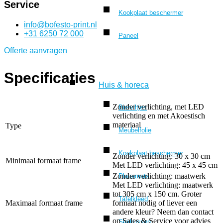
Service
Kookplaat beschermer
info@bofesto-print.nl
+31 6250 72 000
Paneel
Offerte aanvragen
Specificaties
Huis & horeca
Zonder verlichting, met LED
Bierviltjes
verlichting en met Akoestisch
materiaal
Type
Meubelfolie
Kookplaat beschermer
Zonder verlichting: 30 x 30 cm
Minimaal formaat frame
Met LED verlichting: 45 x 45 cm
Zonder verlichting: maatwerk
Placemats
Met LED verlichting: maatwerk
tot 305 cm x 150 cm. Groter
Tafelkleed
Maximaal formaat frame
formaat nodig of liever een
andere kleur? Neem dan contact
op Sales & Service voor advies
Sierkussen