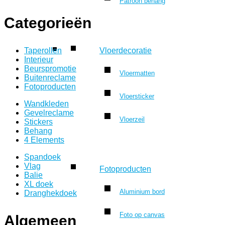
Patroon behang
Categorieën
Taperollen
Vloerdecoratie
Interieur
Beurspromotie
Vloermatten
Buitenreclame
Fotoproducten
Vloersticker
Wandkleden
Gevelreclame
Vloerzeil
Stickers
Behang
4 Elements
Spandoek
Vlag
Fotoproducten
Balie
XL doek
Aluminium bord
Dranghekdoek
Foto op canvas
Algemeen