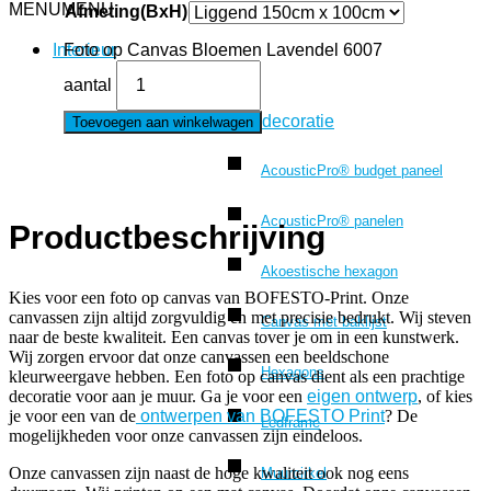
MENU
MENU
Afmeting(BxH)
Foto op Canvas Bloemen Lavendel 6007
Interieur
aantal
Wanddecoratie
Toevoegen aan winkelwagen
AcousticPro® budget paneel
AcousticPro® panelen
Productbeschrijving
Akoestische hexagon
Kies voor een foto op canvas van BOFESTO-Print. Onze
canvassen zijn altijd zorgvuldig en met precisie bedrukt. Wij steven
Canvas met baklijst
naar de beste kwaliteit. Een canvas tover je om in een kunstwerk.
Wij zorgen ervoor dat onze canvassen een beeldschone
Hexagons
kleurweergave hebben. Een foto op canvas dient als een prachtige
decoratie voor aan je muur. Ga je voor een
eigen ontwerp
, of kies
je voor een van de
ontwerpen van BOFESTO Print
? De
Ledframe
mogelijkheden voor onze canvassen zijn eindeloos.
Onze canvassen zijn naast de hoge kwaliteit ook nog eens
Muurcirkel