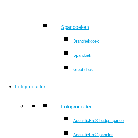
Spandoeken
Dranghekdoek
Spandoek
Groot doek
Fotoproducten
Fotoproducten
AcousticPro® budget paneel
AcousticPro® panelen