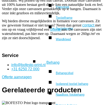
duurzaam. Wij printen op een mat canvas. Doordat onze canvassen
uit 100% katoen bestaat geeft dit de foto een natuurlijke look en feel.
Peesdoek
Verder zijn onze canvassen gemakkelijk op te hangen. Daarnaast is
onze inkt geurloos en milieuvriendelijk.
Textielframe
Wij bieden diverse mogelijkheden in formaten voor canvassen. Zit
uw gewenste formaat er niet tussen? Neem dan gerust
contact
met
Textielposter
ons op en vraag vrijblijvend een
offerte
aan. De canvassen zijn niet
waterafstotend, pas hier mee op. Daarnaast wegen ze 260gr./m² en
zijn ze niet doorschijnend.
Wandkleed
Service
Behang
info@bofesto-print.nl
+31 6250 72 000
Behangcirkel
Offerte aanvragen
Isolerend textiel behang
Gerelateerde producten
Naadloos fotobehang