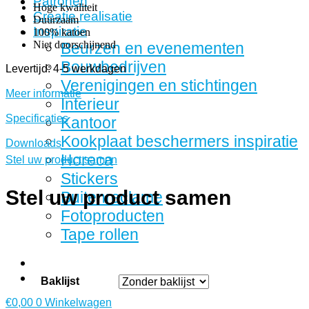
Patronen
Hoge kwaliteit
Creatie realisatie
Duurzaam
Inspiratie
100% katoen
Niet doorschijnend
Beurzen en evenementen
Bouwbedrijven
Levertijd: 4-5 werkdagen
Verenigingen en stichtingen
Meer informatie
Interieur
Specificaties
Kantoor
Kookplaat beschermers inspiratie
Downloads
Horeca
Stel uw product samen
Stickers
Stel uw product samen
Buitenreclame
Fotoproducten
Tape rollen
Baklijst
€
0,00
0
Winkelwagen