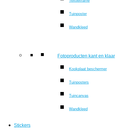
Textielframe
Tuinposter
Wandkleed
Fotoproducten kant en klaar
Kookplaat beschermer
Tuinposters
Tuincanvas
Wandkleed
Stickers