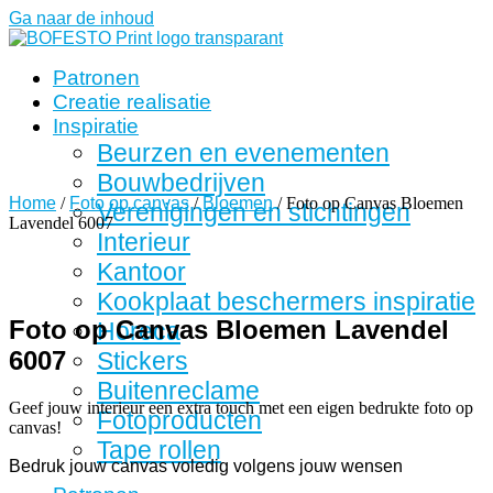
Ga naar de inhoud
Patronen
Creatie realisatie
Inspiratie
Beurzen en evenementen
Bouwbedrijven
Home
/
Foto op canvas
/
Bloemen
/ Foto op Canvas Bloemen
Verenigingen en stichtingen
Lavendel 6007
Interieur
Kantoor
Kookplaat beschermers inspiratie
Foto op Canvas Bloemen Lavendel
Horeca
6007
Stickers
Buitenreclame
Geef jouw interieur een extra touch met een eigen bedrukte foto op
Fotoproducten
canvas!
Tape rollen
Bedruk jouw canvas voledig volgens jouw wensen