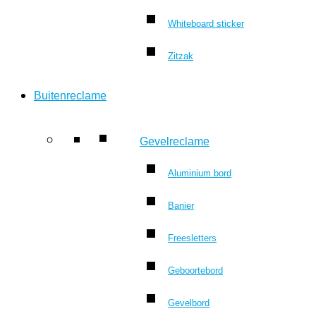
Whiteboard sticker
Zitzak
Buitenreclame
Gevelreclame
Aluminium bord
Banier
Freesletters
Geboortebord
Gevelbord