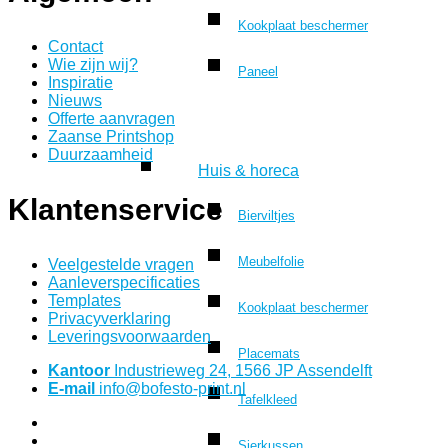
Kookplaat beschermer
Contact
Wie zijn wij?
Paneel
Inspiratie
Nieuws
Offerte aanvragen
Zaanse Printshop
Duurzaamheid
Huis & horeca
Klantenservice
Bierviltjes
Meubelfolie
Veelgestelde vragen
Aanleverspecificaties
Templates
Kookplaat beschermer
Privacyverklaring
Leveringsvoorwaarden
Placemats
Kantoor
Industrieweg 24, 1566 JP Assendelft
E-mail
info@bofesto-print.nl
Tafelkleed
Sierkussen