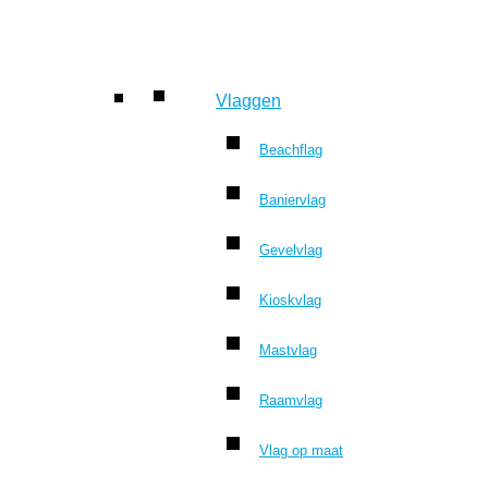
Vlaggen
Beachflag
Baniervlag
Gevelvlag
Kioskvlag
Mastvlag
Raamvlag
Vlag op maat