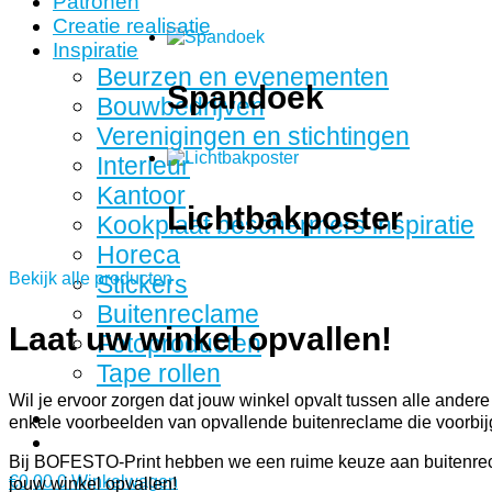
Patronen
Creatie realisatie
Inspiratie
Beurzen en evenementen
Spandoek
Bouwbedrijven
Verenigingen en stichtingen
Interieur
Kantoor
Lichtbakposter
Kookplaat beschermers inspiratie
Horeca
Bekijk alle producten
Stickers
Buitenreclame
Laat uw winkel opvallen!
Fotoproducten
Tape rollen
Wil je ervoor zorgen dat jouw winkel opvalt tussen alle ande
enkele voorbeelden van opvallende buitenreclame die voorbij
Bij BOFESTO-Print hebben we een ruime keuze aan buitenrecl
€
0,00
0
Winkelwagen
jouw winkel opvallen!