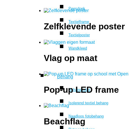
Peesdoek
Textielframe
Zelfklevende poster
Textielposter
Wandkleed
Vlag op maat
Behang
Pop-up LED frame
Behangcirkel
Isolerend textiel behang
Naadloos fotobehang
Beachflag