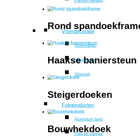
Patroon behang
Rond spandoekfram
Vloerdecoratie
Vloermatten
Haakse baniersteun
Vloersticker
Vloerzeil
Steigerdoeken
Fotoproducten
Aluminium bord
Bouwhekdoek
Foto op canvas