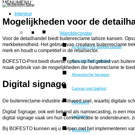
MENU
MENU
Interieur
Mogelijkheden voor de detailh
Wanddecoratie
Voor de detailhandel biedt buitenreclame talloze kansen. Opva
merkbekendheid. Het gebruik van creatieve buitenreclame trekt
AcousticPro® budget paneel
merk en houdt u competitief in de retailsector.
AcousticPro® panelen
BOFESTO-Print biedt diverse opties op het gebied van buitenr
maak gebruik van de mogelijkheden die buitenreclame te bied
Akoestische hexagon
Digital signage
Canvas met baklijst
De buitenreclame-industrie evolueert snel, waarbij digitale s
Hexagons
Digital Signage, ook wel bekend als narrowcasting, is een mo
Ledframe
digital signage vaak om hun communicatie te ondersteunen, zoa
Bij BOFESTO kunnen wij u helpen met het implementeren van
Muurcirkel