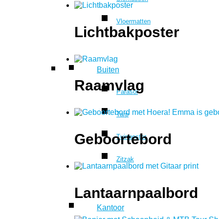
Vloermatten
Lichtbakposter
Buiten
Raamvlag
Parasol
Tarp
Geboortebord
Tuinposter
Zitzak
Lantaarnpaalbord
Kantoor