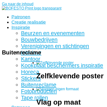
Ga naar de inhoud
Patronen
Creatie realisatie
Inspiratie
Beurzen en evenementen
Bouwbedrijven
Verenigingen en stichtingen
Buitenreclame
Interieur
Kantoor
Kookplaat beschermers inspiratie
Horeca
Zelfklevende poster
Stickers
Buitenreclame
Fotoproducten
Tape rollen
Vlag op maat