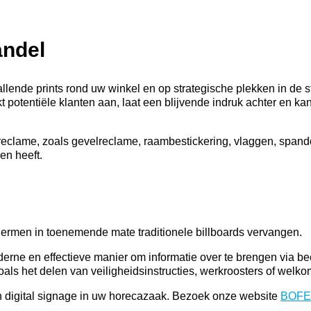
andel
llende prints rond uw winkel en op strategische plekken in de s
 potentiële klanten aan, laat een blijvende indruk achter en ka
eclame, zoals gevelreclame, raambestickering, vlaggen, spando
en heeft.
chermen in toenemende mate traditionele billboards vervangen.
derne en effectieve manier om informatie over te brengen via b
ls het delen van veiligheidsinstructies, werkroosters of welko
 digital signage in uw horecazaak. Bezoek onze website
BOFE