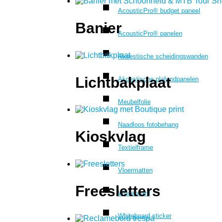
AcousticPro® budget paneel
Banier
AcousticPro® panelen
Akoestische scheidingswanden
Lichtbakplaat
Akoestische plafondpanelen
Meubelfolie
Naadloos fotobehang
Kioskvlag
Textielframe
Vloermatten
Freesletters
Whiteboard
Whiteboard sticker