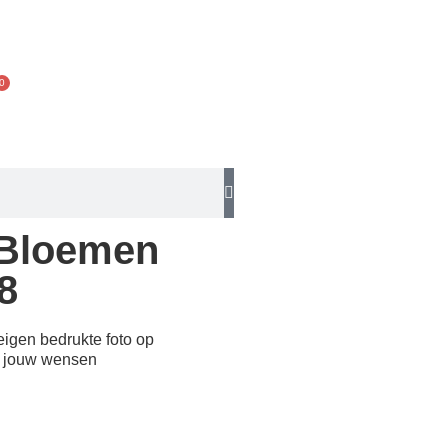
0
 Bloemen
8
eigen bedrukte foto op
s jouw wensen