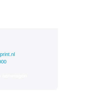
rint.nl
000
e aanvragen