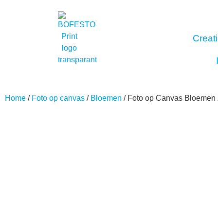
Creati
Interieur
Buitenreclame
Fotoproducten
Stick
Home
/
Foto op canvas
/
Bloemen
/ Foto op Canvas Bloemen