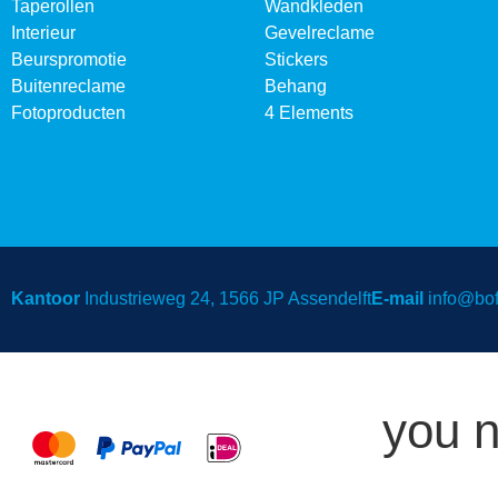
Taperollen
Wandkleden
Interieur
Gevelreclame
Beurspromotie
Stickers
Buitenreclame
Behang
Fotoproducten
4 Elements
Kantoor
Industrieweg 24, 1566 JP Assendelft
E-mail
info@bofe
you n