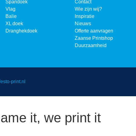
Spandoek
Contact
Vlag
Wie zijn wij?
Balie
Inspiratie
XL doek
Nieuws
Dranghekdoek
Offerte aanvragen
Zaanse Printshop
Duurzaamheid
sto-print.nl
ame it, we print it