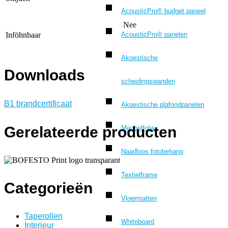
AcousticPro® budget paneel
Nee
AcousticPro® panelen
Inföhnbaar
Akoestische
Downloads
scheidingswanden
B1 brandcertificaat
Akoestische plafondpanelen
Gerelateerde producten
Meubelfolie
Naadloos fotobehang
Textielframe
Categorieën
Vloermatten
Taperollen
Whiteboard
Interieur