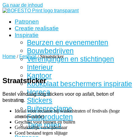
Ga naar de inhoud
Patronen
Creatie realisatie
Inspiratie
Beurzen en evenementen
Bouwbedrijven
Home
/
Festival
/ Straatsticker
Verenigingen en stichtingen
Interieur
Kantoor
Straatsticker
Kookplaat beschermers inspiratie
Horeca
Bestel vandaag nog stickers voor op asfalt, beton of
Stickers
bestrating.
Buitenreclame
Ideaal voor reclame bij winkelstraten of festivals (hoge
Fotoproducten
attentiewaarde)
Geschikt voor binnen en buiten
Tape rollen
Gemakkelijk verwijderbaar
Goed bestand tegen slijtage