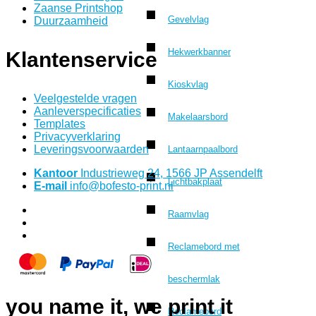
Zaanse Printshop
Gevelvlag
Duurzaamheid
Hekwerkbanner
Klantenservice
Kioskvlag
Veelgestelde vragen
Aanleverspecificaties
Makelaarsbord
Templates
Privacyverklaring
Leveringsvoorwaarden
Lantaarnpaalbord
Kantoor
Industrieweg 24, 1566 JP Assendelft
Lichtbakplaat
E-mail
info@bofesto-print.nl
Raamvlag
Reclamebord met
beschermlak
you name it, we print it
Reclamebord