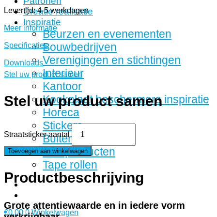
Patronen
Levertijd: 4-5 werkdagen
Creatie realisatie
Inspiratie
Meer informatie
Beurzen en evenementen
Bouwbedrijven
Specificaties
Verenigingen en stichtingen
Downloads
Interieur
Stel uw product samen
Kantoor
Stel uw product samen
Kookplaat beschermers inspiratie
Horeca
Stickers
Straatsticker aantal
Buitenreclame
Fotoproducten
Toevoegen aan winkelwagen
Tape rollen
Productbeschrijving
Grote attentiewaarde en in iedere vorm
€
0,00
0
Winkelwagen
verkrijgbaar