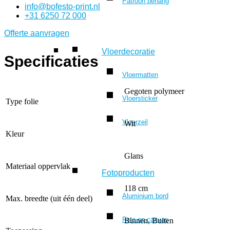
Patroon behang
info@bofesto-print.nl
+31 6250 72 000
Offerte aanvragen
Vloerdecoratie
Specificaties
Vloermatten
Gegoten polymeer
Vloersticker
Type folie
Vloerzeil
Wit
Kleur
Glans
Materiaal oppervlak
Fotoproducten
118 cm
Aluminium bord
Max. breedte (uit één deel)
Foto op canvas
Binnen, Buiten