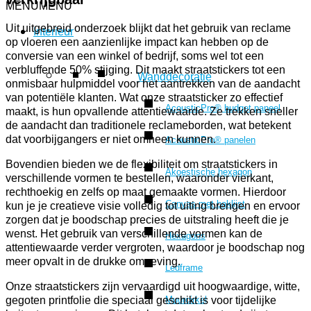
MENU
MENU
Uit uitgebreid onderzoek blijkt dat het gebruik van reclame
Interieur
op vloeren een aanzienlijke impact kan hebben op de
conversie van een winkel of bedrijf, soms wel tot een
verbluffende 50% stijging. Dit maakt straatstickers tot een
Wanddecoratie
onmisbaar hulpmiddel voor het aantrekken van de aandacht
van potentiële klanten. Wat onze straatsticker zo effectief
AcousticPro® budget paneel
maakt, is hun opvallende attentiewaarde. Ze trekken sneller
de aandacht dan traditionele reclameborden, wat betekent
dat voorbijgangers er niet omheen kunnen.
AcousticPro® panelen
Bovendien bieden we de flexibiliteit om straatstickers in
Akoestische hexagon
verschillende vormen te bestellen, waaronder vierkant,
rechthoekig en zelfs op maat gemaakte vormen. Hierdoor
Canvas met baklijst
kun je je creatieve visie volledig tot uiting brengen en ervoor
zorgen dat je boodschap precies de uitstraling heeft die je
wenst. Het gebruik van verschillende vormen kan de
Hexagons
attentiewaarde verder vergroten, waardoor je boodschap nog
meer opvalt in de drukke omgeving.
Ledframe
Onze straatstickers zijn vervaardigd uit hoogwaardige, witte,
Muurcirkel
gegoten printfolie die speciaal geschikt is voor tijdelijke