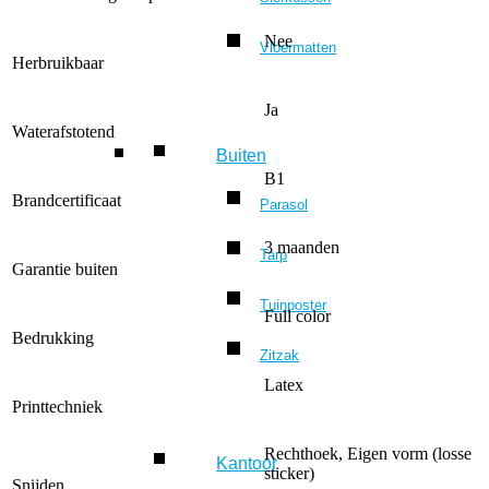
Nee
Vloermatten
Herbruikbaar
Ja
Waterafstotend
Buiten
B1
Brandcertificaat
Parasol
3 maanden
Tarp
Garantie buiten
Tuinposter
Full color
Bedrukking
Zitzak
Latex
Printtechniek
Rechthoek, Eigen vorm (losse
Kantoor
sticker)
Snijden