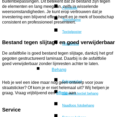
buitentoepassingen. Dit betekent dat ze bestand zijn tegen
de elementen en lang meegaan, zelfs in wisselende
Peesdoek
weersomstandigheden. Je kunt erop vertrouwen dat je
investering een blijvend effect heeft en je merk of boodschap
Textielframe
consistent en professioneel presenteert.
Textielposter
Bestand tegen slijtage en goed verwijderbaar
Wandkleed
De asfaltfolie is goed bestand tegen slijtage, dankzij het grof
gegoten gestructureerd laminaat. Daarbij is de asfaltfolie
goed verwijderbaar zonder lijmresten achter te laten.
Behang
Behangcirkel
Heb je wel een idee maar nog geen ontwerp voor jouw
straatsticker? Of kom je er niet helemaal uit? Wij helpen je
graag. Vraag vrijblijvend een
offerte
aan.
Isolerend textiel behang
Naadloos fotobehang
Service