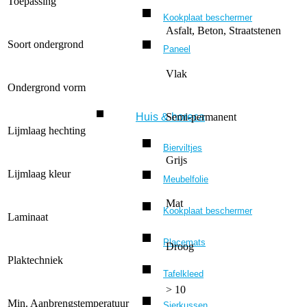
Toepassing
Kookplaat beschermer
Asfalt, Beton, Straatstenen
Soort ondergrond
Paneel
Vlak
Ondergrond vorm
Huis & horeca
Semi-permanent
Lijmlaag hechting
Bierviltjes
Grijs
Lijmlaag kleur
Meubelfolie
Mat
Kookplaat beschermer
Laminaat
Placemats
Droog
Plaktechniek
Tafelkleed
> 10
Min. Aanbrengstemperatuur
Sierkussen