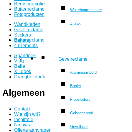
Beurspromotie
Buitenreclame
Whiteboard sticker
Fotoproducten
Zitzak
Wandkleden
Gevelreclame
Stickers
Buitenreclame
Behang
4 Elements
Spandoek
Gevelreclame
Vlag
Balie
XL doek
Aluminium bord
Dranghekdoek
Banier
Algemeen
Freesletters
Contact
Geboortebord
Wie zijn wij?
Inspiratie
Nieuws
Gevelbord
Offerte aanvragen