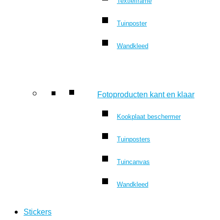
Textielframe
Tuinposter
Wandkleed
Fotoproducten kant en klaar
Kookplaat beschermer
Tuinposters
Tuincanvas
Wandkleed
Stickers