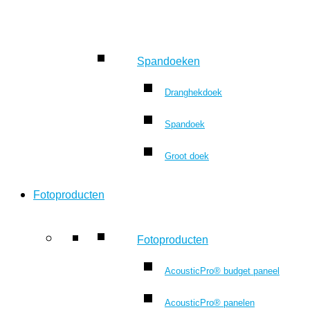
Spandoeken
Dranghekdoek
Spandoek
Groot doek
Fotoproducten
Fotoproducten
AcousticPro® budget paneel
AcousticPro® panelen