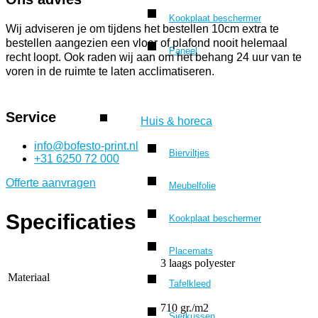
Kookplaat beschermer
Wij adviseren je om tijdens het bestellen 10cm extra te
bestellen aangezien een vloer of plafond nooit helemaal
Paneel
recht loopt. Ook raden wij aan om het behang 24 uur van te
voren in de ruimte te laten acclimatiseren.
Service
Huis & horeca
info@bofesto-print.nl
Bierviltjes
+31 6250 72 000
Offerte aanvragen
Meubelfolie
Specificaties
Kookplaat beschermer
Placemats
3 laags polyester
Materiaal
Tafelkleed
710 gr./m2
Sierkussen