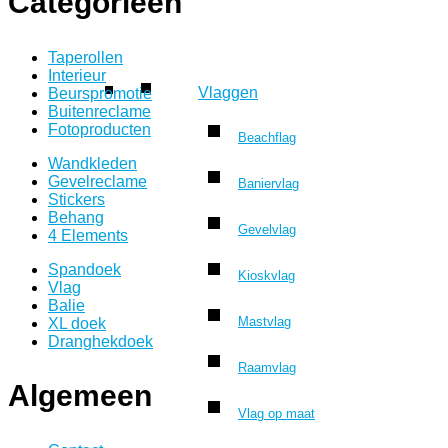
Categorieën
Taperollen
Interieur
Vlaggen
Beurspromotie
Buitenreclame
Fotoproducten
Beachflag
Wandkleden
Gevelreclame
Baniervlag
Stickers
Behang
Gevelvlag
4 Elements
Spandoek
Kioskvlag
Vlag
Balie
Mastvlag
XL doek
Dranghekdoek
Raamvlag
Algemeen
Vlag op maat