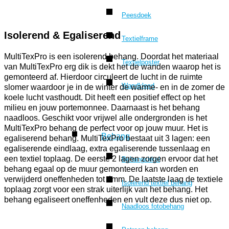
Peesdoek
Isolerend & Egaliserend
Textielframe
MultiTexPro is een isolerend behang. Doordat het materiaal
Textielposter
van MultiTexPro erg dik is dekt het de wanden waarop het is
gemonteerd af. Hierdoor circuleert de lucht in de ruimte
Wandkleed
slomer waardoor je in de winter de warme- en in de zomer de
koele lucht vasthoudt. Dit heeft een positief effect op het
milieu en jouw portemonnee. Daarnaast is het behang
naadloos. Geschikt voor vrijwel alle ondergronden is het
MultiTexPro behang de perfect voor op jouw muur. Het is
Behang
egaliserend behang. MultiTexPro bestaat uit 3 lagen: een
egaliserende eindlaag, extra egaliserende tussenlaag en
een textiel toplaag. De eerste 2 lagen zorgen ervoor dat het
Behangcirkel
behang egaal op de muur gemonteerd kan worden en
verwijderd oneffenheden tot 4mm. De laatste laag de textiele
Isolerend textiel behang
toplaag zorgt voor een strak uiterlijk van het behang. Het
behang egaliseert oneffenheden en vult deze dus niet op.
Naadloos fotobehang