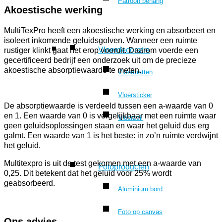
Patroon behang
Akoestische werking
MultiTexPro heeft een akoestische werking en absorbeert en
isoleert inkomende geluidsgolven. Wanneer een ruimte
Vloerdecoratie
rustiger klinkt gaat het erop vooruit. Daarom voerde een
gecertificeerd bedrijf een onderzoek uit om de precieze
akoestische absorptiewaarde te meten.
Vloermatten
Vloersticker
De absorptiewaarde is verdeeld tussen een a-waarde van 0
en 1. Een waarde van 0 is vergelijkbaar met een ruimte waar
Vloerzeil
geen geluidsoplossingen staan en waar het geluid dus erg
galmt. Een waarde van 1 is het beste: in zo’n ruimte verdwijnt
het geluid.
Multitexpro is uit de test gekomen met een a-waarde van
Fotoproducten
0,25. Dit betekent dat het geluid voor 25% wordt
geabsorbeerd.
Aluminium bord
Foto op canvas
Ons advies