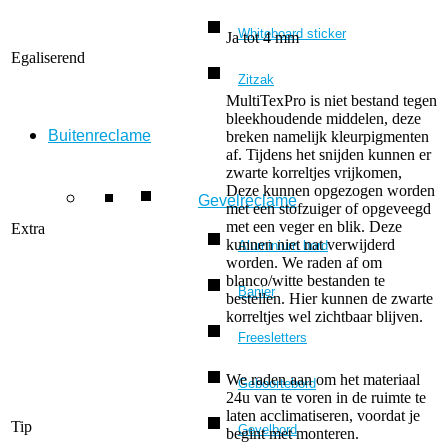
Whiteboard sticker
Ja tot 4 mm
Egaliserend
Zitzak
MultiTexPro is niet bestand tegen
bleekhoudende middelen, deze
Buitenreclame
breken namelijk kleurpigmenten
af. Tijdens het snijden kunnen er
zwarte korreltjes vrijkomen,
Deze kunnen opgezogen worden
Gevelreclame
met een stofzuiger of opgeveegd
met een veger en blik. Deze
Extra
kunnen niet nat verwijderd
Aluminium bord
worden. We raden af om
blanco/witte bestanden te
Banier
bestellen. Hier kunnen de zwarte
korreltjes wel zichtbaar blijven.
Freesletters
We raden aan om het materiaal
Geboortebord
24u van te voren in de ruimte te
laten acclimatiseren, voordat je
Tip
Gevelbord
begint met monteren.