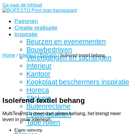
Ga naar de inhoud
Patronen
Creatie realisatie
Inspiratie
Beurzen en evenementen
Bouwbedrijven
Home
/
Interieur
/
Behang
/ Isolerend textiel behang
Verenigingen en stichtingen
Interieur
Kantoor
Kookplaat beschermers inspiratie
Horeca
Stickers
Isolerend textiel behang
Buitenreclame
Fotoproducten
MultiTexPro is meer dan alleen behang, het brengt meer
leven in jouw interieur!
Tape rollen
Eigen ontwerp