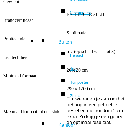
Gewicht
Vloermatten
EN-13501: C-s1, d1
Brandcertificaat
Sublimatie
Printtechniek
Buiten
6-7 (op schaal van 1 tot 8)
Parasol
Lichtechtheid
Tarp
20 x 20 cm
Minimaal formaat
Tuinposter
290 x 1200 cm
Zitzak
Tip: we raden je aan om het
behang in één geheel te
bestellen met rondom 5 cm
Maximaal formaat uit één stuk
extra. Zo krijg je een geheel
en optimaal resultaat.
Kantoor