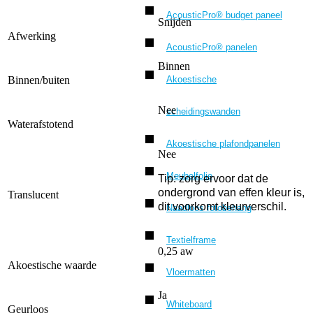
AcousticPro® budget paneel
Snijden
Afwerking
AcousticPro® panelen
Binnen
Akoestische
Binnen/buiten
Nee
scheidingswanden
Waterafstotend
Akoestische plafondpanelen
Nee
Meubelfolie
Tip: zorg ervoor dat de
ondergrond van effen kleur is,
Translucent
dit voorkomt kleurverschil.
Naadloos fotobehang
Textielframe
0,25 aw
Akoestische waarde
Vloermatten
Ja
Whiteboard
Geurloos