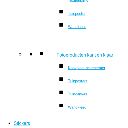
Textielframe
Tuinposter
Wandkleed
Fotoproducten kant en klaar
Kookplaat beschermer
Tuinposters
Tuincanvas
Wandkleed
Stickers