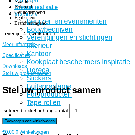
Patronen
Naadloos
Creatie realisatie
Isolerend
Geluiddempend
Inspiratie
Egaliserend
Beurzen en evenementen
Brandvertragend
Bouwbedrijven
Levertijd: 4-5 werkdagen
Verenigingen en stichtingen
Interieur
Meer informatie
Kantoor
Specificaties
Kookplaat beschermers inspiratie
Downloads
Horeca
Stel uw product samen
Stickers
Buitenreclame
Stel uw product samen
Fotoproducten
Tape rollen
Isolerend textiel behang aantal
Toevoegen aan winkelwagen
€
0,00
0
Winkelwagen