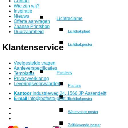
Contact
Wie zijn wij?
Inspiratie
Nieuws
Lichtreclame
Offerte aanvragen
Zaanse Printshop
Lichtbakplaat
Duurzaamheid
Lichtbakposter
Klantenservice
Veelgestelde vragen
Aanleverspecificaties
Posters
Templates
Privacyverklaring
Leveringsvoorwaarden
Posters
Kantoor
Industrieweg 24, 1566 JP Assendelft
E-mail
info@bofesto-print.nl
Lichtbakposter
Watervaste poster
Zelfklevende poster