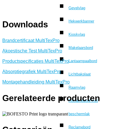
Gevelvlag
Hekwerkbanner
Downloads
Kioskvlag
Brandcertificaat MultiTexPro
Makelaarsbord
Akoestische Test MultiTexPro
Productspecificaties MultiTexPro
Lantaarnpaalbord
Absorptiegrafiek MultiTexPro
Lichtbakplaat
Montagehandleiding MultiTexPro
Raamvlag
Gerelateerde producten
Reclamebord met
beschermlak
Reclamebord