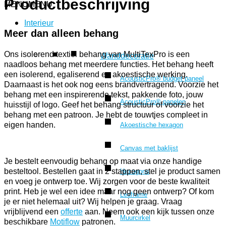
Productbeschrijving
MENU
MENU
Interieur
Meer dan alleen behang
Ons isolerend textiel behang van MultiTexPro is een
Wanddecoratie
naadloos behang met meerdere functies. Het behang heeft
een isolerend, egaliserend en akoestische werking.
AcousticPro® budget paneel
Daarnaast is het ook nog eens brandvertragend. Voorzie het
behang met een inspirerende tekst, pakkende foto, jouw
AcousticPro® panelen
huisstijl of logo. Geef het behang structuur of voorzie het
behang met een patroon. Je hebt de touwtjes compleet in
eigen handen.
Akoestische hexagon
Canvas met baklijst
Je bestelt eenvoudig behang op maat via onze handige
besteltool. Bestellen gaat in 2 stappen, stel je product samen
Hexagons
en voeg je ontwerp toe. Wij zorgen voor de beste kwaliteit
print. Heb je wel een idee maar nog geen ontwerp? Of kom
Ledframe
je er niet helemaal uit? Wij helpen je graag. Vraag
vrijblijvend een
offerte
aan. Neem ook een kijk tussen onze
Muurcirkel
beschikbare
Motiflow
patronen.