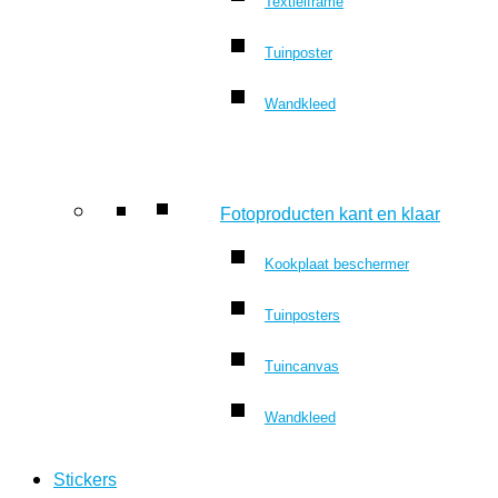
Textielframe
Tuinposter
Wandkleed
Fotoproducten kant en klaar
Kookplaat beschermer
Tuinposters
Tuincanvas
Wandkleed
Stickers