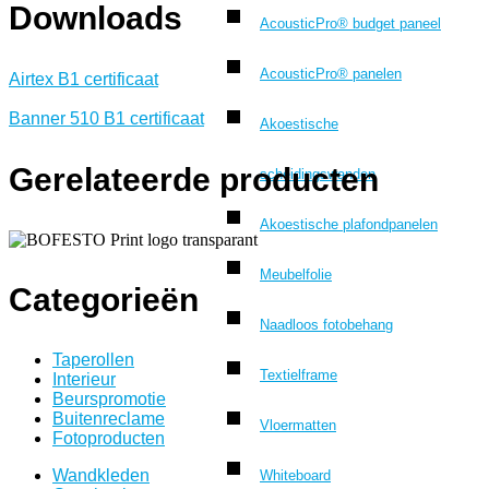
Downloads
AcousticPro® budget paneel
AcousticPro® panelen
Airtex B1 certificaat
Banner 510 B1 certificaat
Akoestische
Gerelateerde producten
scheidingswanden
Akoestische plafondpanelen
Meubelfolie
Categorieën
Naadloos fotobehang
Taperollen
Textielframe
Interieur
Beurspromotie
Buitenreclame
Vloermatten
Fotoproducten
Wandkleden
Whiteboard