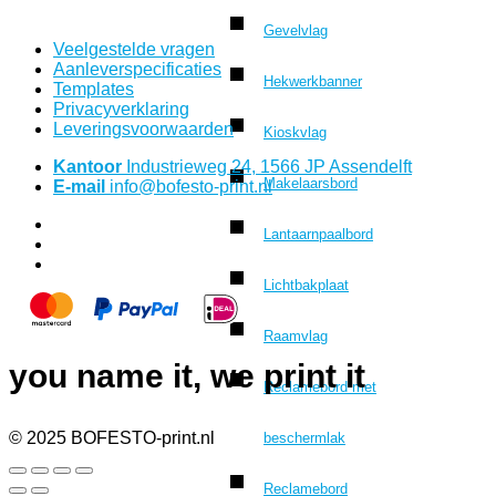
Gevelvlag
Veelgestelde vragen
Aanleverspecificaties
Hekwerkbanner
Templates
Privacyverklaring
Leveringsvoorwaarden
Kioskvlag
Kantoor
Industrieweg 24, 1566 JP Assendelft
Makelaarsbord
E-mail
info@bofesto-print.nl
Lantaarnpaalbord
Lichtbakplaat
Raamvlag
you name it, we print it
Reclamebord met
© 2025 BOFESTO-print.nl
beschermlak
Reclamebord