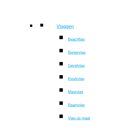
Vlaggen
Beachflag
Baniervlag
Gevelvlag
Kioskvlag
Mastvlag
Raamvlag
Vlag op maat