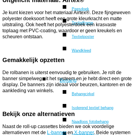
Uitgelicht materiaal: Airtex®
Peesdoek
Je kunt kiezen voor het materiaal Airtex®. Deze fijngeweven
polyester doeksoort heeft een grote kleurkracht en matte
Textielframe
uitstraling. Ook heeft het polyesterdoek een krasvaste
toplaag met PVC-coating, waardoor er geen kreukels en
scheuren ontstaan.
Textielposter
Wandkleed
Gemakkelijk opzetten
De rolbanen is uiterst eenvoudig te gebruiken. Je rolt de
banner simpelweg uit het systeem en je hebt direct een grote
Behang
display. De banners zijn ideaal voor beurzen, kantoren en de
aankleding van winkels.
Behangcirkel
Isolerend textiel behang
Bekijk onze alternatieven
Naadloos fotobehang
Naast de roll-up cassettes bieden we ook voordelige
alternatieven met de
L-banner
en
X-banner
. Beide systemen