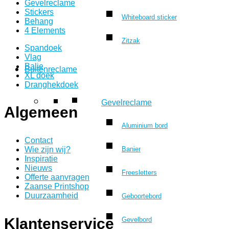
Gevelreclame
Stickers
Whiteboard sticker
Behang
4 Elements
Zitzak
Spandoek
Vlag
Balie
Buitenreclame
XL doek
Dranghekdoek
Gevelreclame
Algemeen
Aluminium bord
Contact
Banier
Wie zijn wij?
Inspiratie
Nieuws
Freesletters
Offerte aanvragen
Zaanse Printshop
Duurzaamheid
Geboortebord
Klantenservice
Gevelbord