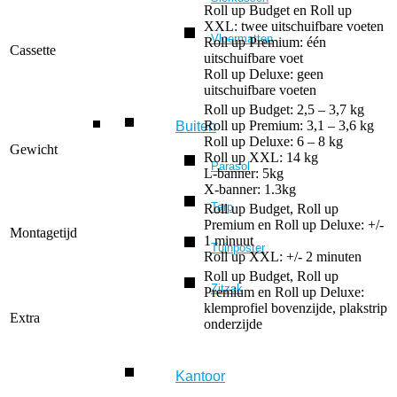
Roll up Budget en Roll up
XXL: twee uitschuifbare voeten
Vloermatten
Roll up Premium: één
Cassette
uitschuifbare voet
Roll up Deluxe: geen
uitschuifbare voeten
Roll up Budget: 2,5 – 3,7 kg
Roll up Premium: 3,1 – 3,6 kg
Buiten
Roll up Deluxe: 6 – 8 kg
Gewicht
Roll up XXL: 14 kg
Parasol
L-banner: 5kg
X-banner: 1.3kg
Tarp
Roll up Budget, Roll up
Premium en Roll up Deluxe: +/-
Montagetijd
1 minuut
Tuinposter
Roll up XXL: +/- 2 minuten
Roll up Budget, Roll up
Zitzak
Premium en Roll up Deluxe:
klemprofiel bovenzijde, plakstrip
Extra
onderzijde
Kantoor