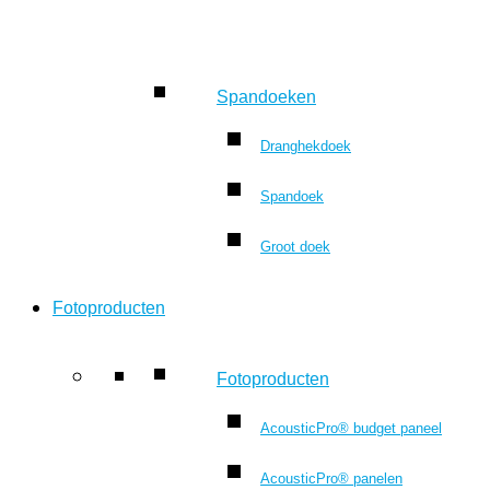
Spandoeken
Dranghekdoek
Spandoek
Groot doek
Fotoproducten
Fotoproducten
AcousticPro® budget paneel
AcousticPro® panelen