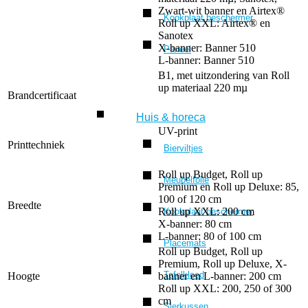
Zwart-wit banner en Airtex®
Kookplaat beschermer
Roll up XXL: Airtex® en
Sanotex
X-banner: Banner 510
Paneel
L-banner: Banner 510
B1, met uitzondering van Roll
up materiaal 220 mµ
Brandcertificaat
Huis & horeca
UV-print
Printtechniek
Bierviltjes
Roll up Budget, Roll up
Meubelfolie
Premium en Roll up Deluxe: 85,
100 of 120 cm
Breedte
Roll up XXL: 200 cm
Kookplaat beschermer
X-banner: 80 cm
L-banner: 80 of 100 cm
Placemats
Roll up Budget, Roll up
Premium, Roll up Deluxe, X-
Tafelkleed
Hoogte
banner en L-banner: 200 cm
Roll up XXL: 200, 250 of 300
cm
Sierkussen