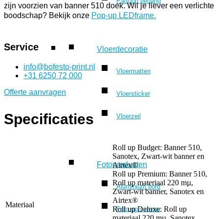
Patroon behang
zijn voorzien van banner 510 doek. Wil je liever een verlichte
boodschap? Bekijk onze
Pop-up LEDframe.
Service
Vloerdecoratie
info@bofesto-print.nl
Vloermatten
+31 6250 72 000
Offerte aanvragen
Vloersticker
Specificaties
Vloerzeil
Roll up Budget: Banner 510,
Sanotex, Zwart-wit banner en
Fotoproducten
Airtex®
Roll up Premium: Banner 510,
Roll up materiaal 220 mµ,
Aluminium bord
Zwart-wit banner, Sanotex en
Airtex®
Materiaal
Roll up Deluxe: Roll up
Foto op canvas
materiaal 220 mµ, Sanotex,