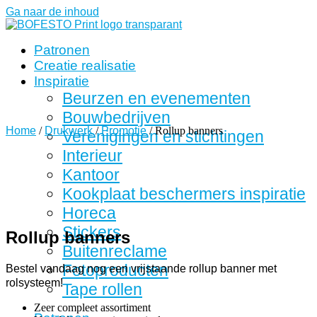
Ga naar de inhoud
Patronen
Creatie realisatie
Inspiratie
Beurzen en evenementen
Bouwbedrijven
Home
/
Drukwerk
/
Promotie
/ Rollup banners
Verenigingen en stichtingen
Interieur
Kantoor
Kookplaat beschermers inspiratie
Horeca
Stickers
Rollup banners
Buitenreclame
Fotoproducten
Bestel vandaag nog een vrijstaande rollup banner met
rolsysteem!
Tape rollen
Zeer compleet assortiment