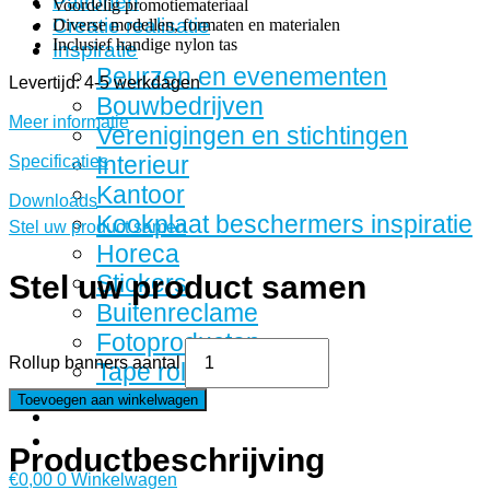
Patronen
Voordelig promotiemateriaal
Creatie realisatie
Diverse modellen, formaten en materialen
Inclusief handige nylon tas
Inspiratie
Beurzen en evenementen
Levertijd: 4-5 werkdagen
Bouwbedrijven
Meer informatie
Verenigingen en stichtingen
Interieur
Specificaties
Kantoor
Downloads
Kookplaat beschermers inspiratie
Stel uw product samen
Horeca
Stel uw product samen
Stickers
Buitenreclame
Fotoproducten
Rollup banners aantal
Tape rollen
Toevoegen aan winkelwagen
Productbeschrijving
€
0,00
0
Winkelwagen