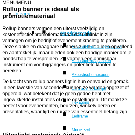
MENU
MENU
Rollup banner is ideaal als
Interieur
promotiemateriaal
Rollup banners vormen een uiterst veelzijdig en
Wanddecoratie
kosteneffectief promotiemateriaal dat uitblinkt in zijn
vermogen om je bedrijf of evenement krachtig te profileren.
Deze slanke en draagbare banners zijn niet alleen opvallend
AcousticPro® budget paneel
en aantrekkelijk, maar bieden ook een handige manier om je
boodschap te verspreiden. Ze vormen een onmisbaar
AcousticPro® panelen
instrument om voorbijgangers en potentiële klanten te
bereiken.
Akoestische hexagon
De kracht van rollup banners ligt in hun eenvoud en gemak.
In een kwestie van seconden kunnen ze worden opgezet of
Canvas met baklijst
opgerold, wat betekent dat je geen gedoe hebt met
ingewikkelde installaties of dure opstellingen. Dit maakt ze
Hexagons
perfect voor evenementen, beurzen, winkelvloeren en
presentaties, waar tijd en ruimte van essentieel belang zijn.
Ledframe
Muurcirkel