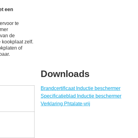
et een
ervoor te
rmer
 van de
kookplaat zelf.
okplaten of
baar.
Downloads
Brandcertificaat Inductie beschermer
Specificatieblad Inductie beschermer
Verklaring Phtalate-vrij