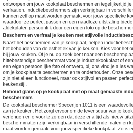
ontworpen om jouw kookplaat beschermen en tegelijkertijd je
verfraaien. Inductiebeschermers zijn verkrijgbaar in verschil
kunnen zelf op maat worden gemaakt voor jouw specifieke ko
waardoor ze perfect passen en een naadloze uitstraling bied
afdekplaten persoonlijk door een eigen foto op de beschermer 
Bescherm en verfraai je keuken met stijlvolle inductiebe
Naast het beschermen van je kookplaat, helpen inductiebesch
het behouden van de esthetiek van je keuken. Kies voor het o
bij jouw keuken. Of je nu op zoek bent naar een beschermpla
hittebestendige beschermmat voor je inductiekookplaat of een
een eigen persoonlijke foto of ontwerp, bij ons vind je alles wa
om je kookplaat te beschermen en te onderhouden. Onze be
zijn niet alleen functioneel, maar ook stijlvol en passen perfect
keukenstijl.
Behoud glans op je kookplaat met op maat gemaakte indu
beschermers
De kookplaat beschermer Specerijen 1011 is een waardevoll
aan je keuken. Het zorgt ervoor om de levensduur van je kook
verlengen en ervoor te zorgen dat deze er altijd als nieuw uitz
beschermmatten zijn verkrijgbaar in verschillende maten en k
maat worden gemaakt voor jouw specifieke kookplaat. Zo is er