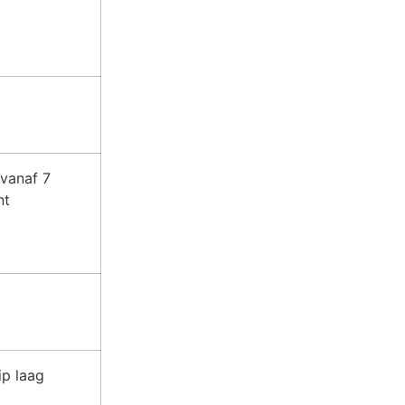
 vanaf 7
nt
ip laag