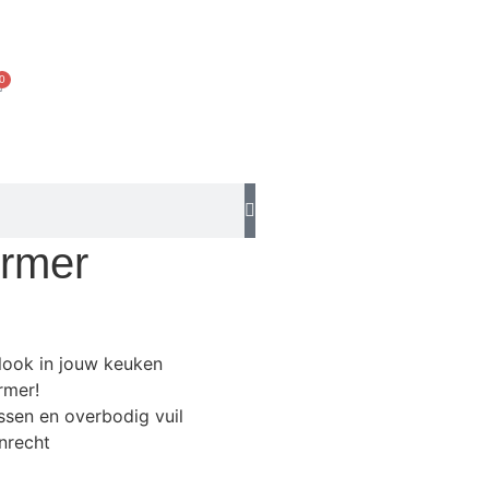
0
ermer
ook in jouw keuken
rmer!
sen en overbodig vuil
nrecht