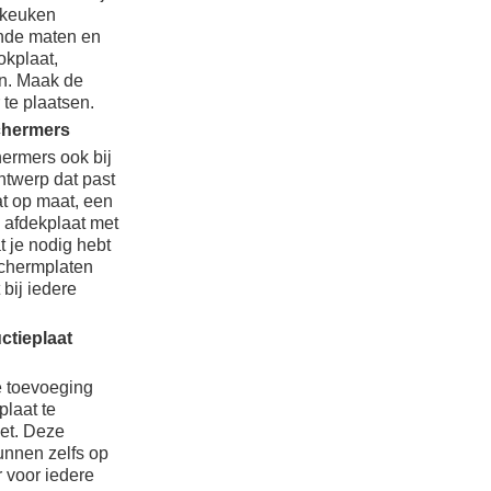
 keuken
lende maten en
okplaat,
en. Maak de
te plaatsen.
schermers
ermers ook bij
ntwerp dat past
at op maat, een
 afdekplaat met
t je nodig hebt
schermplaten
 bij iedere
ctieplaat
e toevoeging
plaat te
iet. Deze
unnen zelfs op
 voor iedere