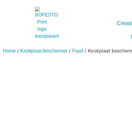
Creati
/
/
/ Kookplaat bescherm
Home
Kookplaat beschermer
Food
Interieur
Buitenreclame
Fotoproducten
Stick