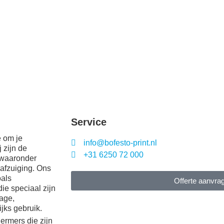
Service
e om je
info@bofesto-print.nl
 zijn de
+31 6250 72 000
 waaronder
 afzuiging. Ons
oals
Offerte aanvra
ie speciaal zijn
age,
jks gebruik.
ermers die zijn