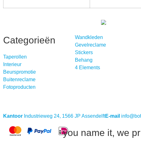
Wandkleden
Categorieën
Gevelreclame
Stickers
Taperollen
Behang
Interieur
4 Elements
Beurspromotie
Buitenreclame
Fotoproducten
Kantoor
Industrieweg 24, 1566 JP Assendelft
E-mail
info@bofe
you name it, we pri