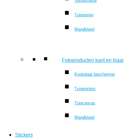
Textielframe
Tuinposter
Wandkleed
Fotoproducten kant en klaar
Kookplaat beschermer
Tuinposters
Tuincanvas
Wandkleed
Stickers