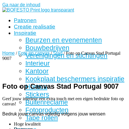
Ga naar de inhoud
Patronen
Creatie realisatie
Inspiratie
Beurzen en evenementen
Bouwbedrijven
Home
/
Foto op canvas
/
Stad
/ Foto op Canvas Stad Portugal
Verenigingen en stichtingen
9007
Interieur
Kantoor
Kookplaat beschermers inspiratie
Foto op Canvas Stad Portugal 9007
Horeca
Stickers
Geef jouw interieur een extra touch met een eigen bedrukte foto op
Buitenreclame
canvas!
Fotoproducten
Bedruk jouw canvas voledig volgens jouw wensen
Tape rollen
Hoge kwaliteit