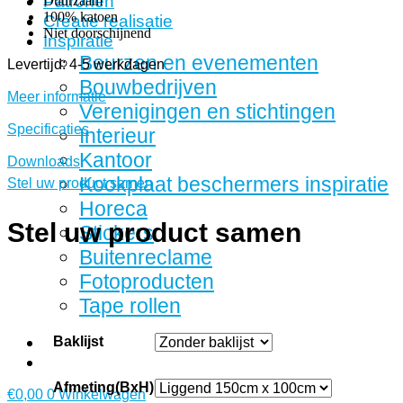
Patronen
Duurzaam
100% katoen
Creatie realisatie
Niet doorschijnend
Inspiratie
Beurzen en evenementen
Levertijd: 4-5 werkdagen
Bouwbedrijven
Meer informatie
Verenigingen en stichtingen
Specificaties
Interieur
Kantoor
Downloads
Kookplaat beschermers inspiratie
Stel uw product samen
Horeca
Stel uw product samen
Stickers
Buitenreclame
Fotoproducten
Tape rollen
Baklijst
Afmeting(BxH)
€
0,00
0
Winkelwagen