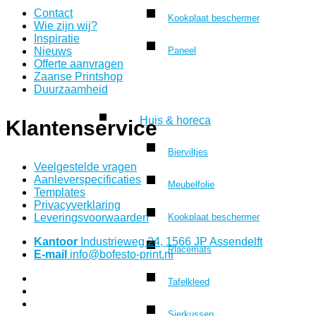
Contact
Kookplaat beschermer
Wie zijn wij?
Inspiratie
Nieuws
Paneel
Offerte aanvragen
Zaanse Printshop
Duurzaamheid
Huis & horeca
Klantenservice
Bierviltjes
Veelgestelde vragen
Aanleverspecificaties
Meubelfolie
Templates
Privacyverklaring
Leveringsvoorwaarden
Kookplaat beschermer
Kantoor
Industrieweg 24, 1566 JP Assendelft
Placemats
E-mail
info@bofesto-print.nl
Tafelkleed
Sierkussen