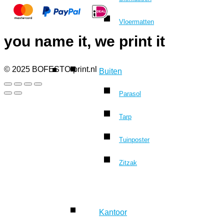
Vloermatten
you name it, we print it
© 2025 BOFESTO-print.nl
Buiten
Parasol
Tarp
Tuinposter
Zitzak
Kantoor