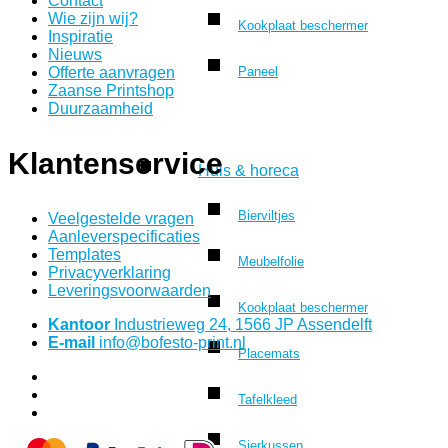
Contact
Wie zijn wij?
Kookplaat beschermer
Inspiratie
Nieuws
Offerte aanvragen
Paneel
Zaanse Printshop
Duurzaamheid
Klantenservice
Huis & horeca
Bierviltjes
Veelgestelde vragen
Aanleverspecificaties
Templates
Meubelfolie
Privacyverklaring
Leveringsvoorwaarden
Kookplaat beschermer
Kantoor
Industrieweg 24, 1566 JP Assendelft
E-mail
info@bofesto-print.nl
Placemats
Tafelkleed
Sierkussen