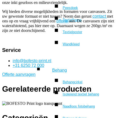
onze inkt geurloos en milieuvriendelijk.
Peesdoek
Wij bieden diverse mogelijkheden in formaten voor canvassen. Zit
uw gewenste formaat er niet tussen? Neem dan gerust
contact
met
Textielframe
ons op en vraag vrijblijvend een
offerte
aan. De canvassen zijn niet
waterafstotend, pas hier mee op. Daarnaast wegen ze 260gr./m² en
zijn ze niet doorschijnend.
Textielposter
Wandkleed
Service
info@bofesto-print.nl
+31 6250 72 000
Behang
Offerte aanvragen
Behangcirkel
Gerelateerde producten
Isolerend textiel behang
Naadloos fotobehang
Categorieën