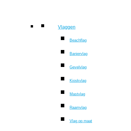
Vlaggen
Beachflag
Baniervlag
Gevelvlag
Kioskvlag
Mastvlag
Raamvlag
Vlag op maat