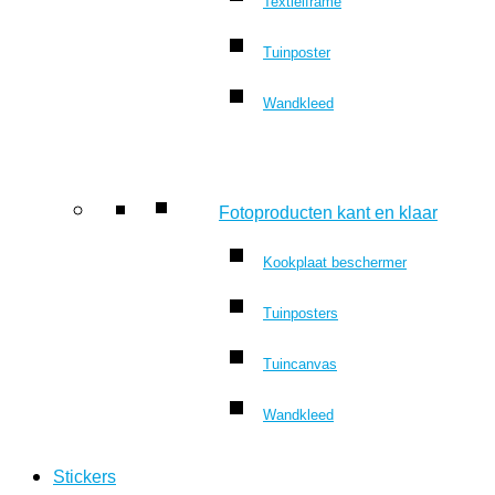
Textielframe
Tuinposter
Wandkleed
Fotoproducten kant en klaar
Kookplaat beschermer
Tuinposters
Tuincanvas
Wandkleed
Stickers