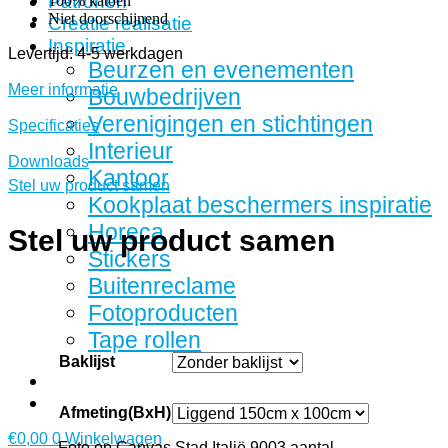
Patronen
100% katoen
Niet doorschijnend
Creatie realisatie
Inspiratie
Levertijd: 4-5 werkdagen
Beurzen en evenementen
Meer informatie
Bouwbedrijven
Verenigingen en stichtingen
Specificaties
Interieur
Downloads
Kantoor
Stel uw product samen
Kookplaat beschermers inspiratie
Horeca
Stel uw product samen
Stickers
Buitenreclame
Fotoproducten
Tape rollen
Baklijst
Afmeting(BxH)
€
0,00
0
Winkelwagen
Foto op Canvas Stad Italië 9003 aantal