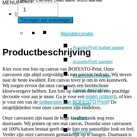
MENU
MENU
Interieur
Toevoegen aan winkelwagen
Wanddecoratie
AcousticPro® budget paneel
Productbeschrijving
AcousticPro® panelen
Kies voor een foto op canvas van BOFESTO-Print. Onze
canvassen zijn altijd zorgvuldig en met precisie bedrukt. Wij steven
Akoestische hexagon
naar de beste kwaliteit. Een canvas tover je om in een kunstwerk.
Wij zorgen ervoor dat onze canvassen een beeldschone
Canvas met baklijst
kleurweergave hebben. Een foto op canvas dient als een prachtige
decoratie voor aan je muur. Ga je voor een
eigen ontwerp
, of kies
je voor een van de
ontwerpen van BOFESTO Print
? De
Hexagons
mogelijkheden voor onze canvassen zijn eindeloos.
Onze canvassen zijn naast de hoge kwaliteit ook nog eens
Ledframe
duurzaam. Wij printen op een mat canvas. Doordat onze canvassen
uit 100% katoen bestaat geeft dit de foto een natuurlijke look en feel.
Muurcirkel
Verder zijn onze canvassen gemakkelijk op te hangen. Daarnaast is