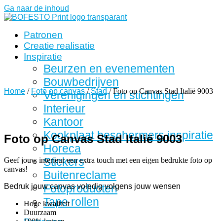
Ga naar de inhoud
Patronen
Creatie realisatie
Inspiratie
Beurzen en evenementen
Bouwbedrijven
Home
/
Foto op canvas
/
Stad
/ Foto op Canvas Stad Italië 9003
Verenigingen en stichtingen
Interieur
Kantoor
Kookplaat beschermers inspiratie
Foto op Canvas Stad Italië 9003
Horeca
Stickers
Geef jouw interieur een extra touch met een eigen bedrukte foto op
canvas!
Buitenreclame
Bedruk jouw canvas voledig volgens jouw wensen
Fotoproducten
Tape rollen
Hoge kwaliteit
Duurzaam