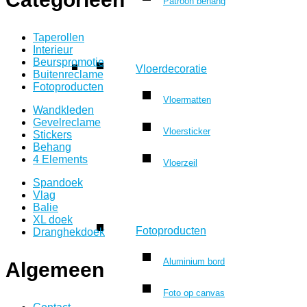
Patroon behang
Taperollen
Interieur
Beurspromotie
Vloerdecoratie
Buitenreclame
Fotoproducten
Vloermatten
Wandkleden
Gevelreclame
Vloersticker
Stickers
Behang
4 Elements
Vloerzeil
Spandoek
Vlag
Balie
XL doek
Fotoproducten
Dranghekdoek
Aluminium bord
Algemeen
Foto op canvas