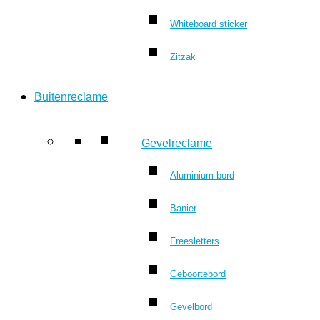
Whiteboard sticker
Zitzak
Buitenreclame
Gevelreclame
Aluminium bord
Banier
Freesletters
Geboortebord
Gevelbord