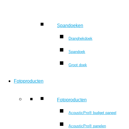
Spandoeken
Dranghekdoek
Spandoek
Groot doek
Fotoproducten
Fotoproducten
AcousticPro® budget paneel
AcousticPro® panelen