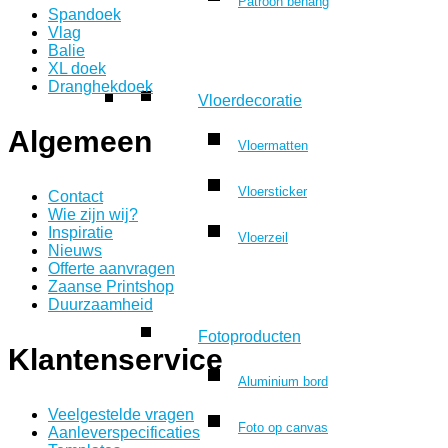
Patroon behang
Spandoek
Vlag
Balie
XL doek
Dranghekdoek
Vloerdecoratie
Algemeen
Vloermatten
Vloersticker
Contact
Wie zijn wij?
Inspiratie
Vloerzeil
Nieuws
Offerte aanvragen
Zaanse Printshop
Duurzaamheid
Fotoproducten
Klantenservice
Aluminium bord
Veelgestelde vragen
Foto op canvas
Aanleverspecificaties