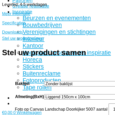
Patronen
Levertijd: 4-5 werkdagen
Creatie realisatie
Inspiratie
Meer informatie
Beurzen en evenementen
Specificaties
Bouwbedrijven
Verenigingen en stichtingen
Downloads
Interieur
Stel uw product samen
Kantoor
Stel uw product samen
Kookplaat beschermers inspiratie
Horeca
Stickers
Buitenreclame
Fotoproducten
Baklijst
Tape rollen
Afmeting(BxH)
Foto op Canvas Landschap Doorkijker 5007 aantal
€
0,00
0
Winkelwagen