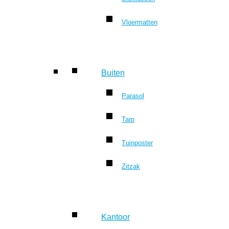
Vloermatten
Buiten
Parasol
Tarp
Tuinposter
Zitzak
Kantoor