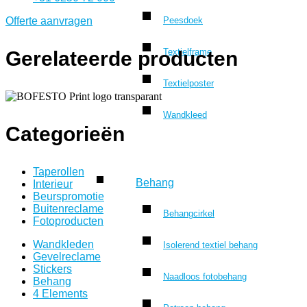
Peesdoek
Offerte aanvragen
Textielframe
Gerelateerde producten
Textielposter
Wandkleed
Categorieën
Taperollen
Behang
Interieur
Beurspromotie
Buitenreclame
Behangcirkel
Fotoproducten
Wandkleden
Isolerend textiel behang
Gevelreclame
Stickers
Naadloos fotobehang
Behang
4 Elements