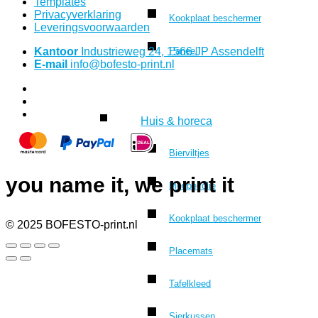
Templates
Privacyverklaring
Kookplaat beschermer
Leveringsvoorwaarden
Kantoor
Industrieweg 24, 1566 JP Assendelft
Paneel
E-mail
info@bofesto-print.nl
Huis & horeca
Bierviltjes
you name it, we print it
Meubelfolie
Kookplaat beschermer
© 2025 BOFESTO-print.nl
Placemats
Tafelkleed
Sierkussen