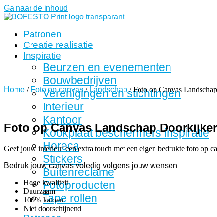
Ga naar de inhoud
Patronen
Creatie realisatie
Inspiratie
Beurzen en evenementen
Bouwbedrijven
Home
/
Foto op canvas
/
Landschap
/ Foto op Canvas Landschap
Verenigingen en stichtingen
Interieur
Kantoor
Foto op Canvas Landschap Doorkijker
Kookplaat beschermers inspiratie
Horeca
Geef jouw interieur een extra touch met een eigen bedrukte foto op c
Stickers
Bedruk jouw canvas voledig volgens jouw wensen
Buitenreclame
Hoge kwaliteit
Fotoproducten
Duurzaam
Tape rollen
100% katoen
Niet doorschijnend