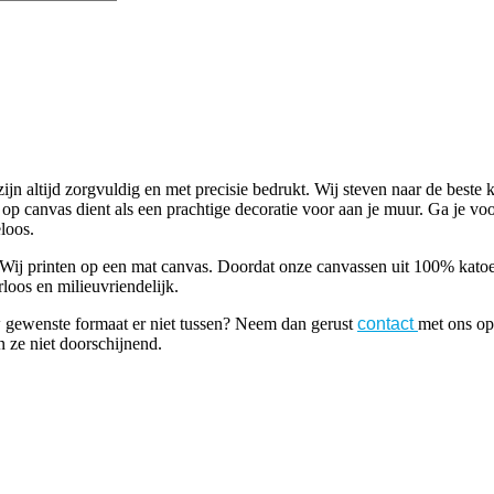
altijd zorgvuldig en met precisie bedrukt. Wij steven naar de beste k
p canvas dient als een prachtige decoratie voor aan je muur. Ga je vo
loos.
j printen op een mat canvas. Doordat onze canvassen uit 100% katoen be
loos en milieuvriendelijk.
w gewenste formaat er niet tussen? Neem dan gerust
contact
met ons op
n ze niet doorschijnend.