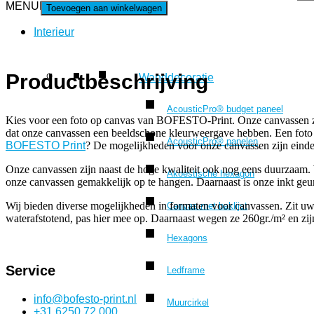
MENU
MENU
Toevoegen aan winkelwagen
Interieur
Productbeschrijving
Wanddecoratie
AcousticPro® budget paneel
Kies voor een foto op canvas van BOFESTO-Print. Onze canvassen zijn 
dat onze canvassen een beeldschone kleurweergave hebben. Een foto o
AcousticPro® panelen
BOFESTO Print
? De mogelijkheden voor onze canvassen zijn einde
Onze canvassen zijn naast de hoge kwaliteit ook nog eens duurzaam. Wi
Akoestische hexagon
onze canvassen gemakkelijk op te hangen. Daarnaast is onze inkt geur
Wij bieden diverse mogelijkheden in formaten voor canvassen. Zit u
Canvas met baklijst
waterafstotend, pas hier mee op. Daarnaast wegen ze 260gr./m² en zij
Hexagons
Service
Ledframe
info@bofesto-print.nl
Muurcirkel
+31 6250 72 000