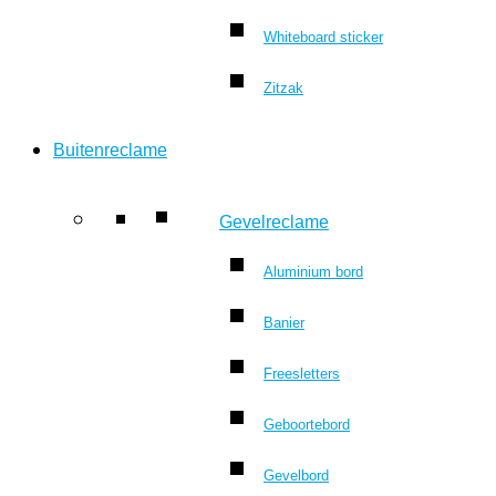
Whiteboard sticker
Zitzak
Buitenreclame
Gevelreclame
Aluminium bord
Banier
Freesletters
Geboortebord
Gevelbord