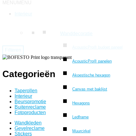
MENU
MENU
Interieur
Wanddecoratie
AcousticPro® budget paneel
Filteren
AcousticPro® panelen
Categorieën
Akoestische hexagon
Canvas met baklijst
Taperollen
Interieur
Beurspromotie
Hexagons
Buitenreclame
Fotoproducten
Ledframe
Wandkleden
Gevelreclame
Muurcirkel
Stickers