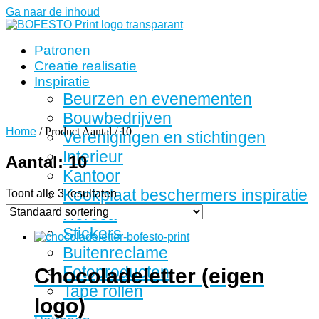
Ga naar de inhoud
Patronen
Creatie realisatie
Inspiratie
Beurzen en evenementen
Bouwbedrijven
Home
/ Product Aantal / 10
Verenigingen en stichtingen
Interieur
Aantal: 10
Kantoor
Kookplaat beschermers inspiratie
Toont alle 3 resultaten
Horeca
Stickers
Buitenreclame
Fotoproducten
Chocoladeletter (eigen
Tape rollen
logo)