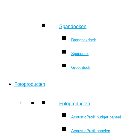
Spandoeken
Dranghekdoek
Spandoek
Groot doek
Fotoproducten
Fotoproducten
AcousticPro® budget paneel
AcousticPro® panelen