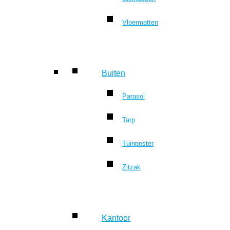
Vloermatten
Buiten
Parasol
Tarp
Tuinposter
Zitzak
Kantoor