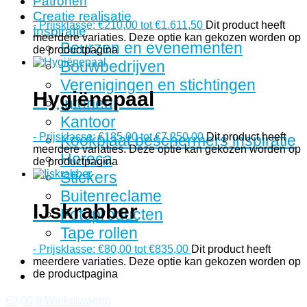
Patronen
Creatie realisatie
-
Prijsklasse: €210,00 tot €1.611,50
Dit product heeft
Inspiratie
meerdere variaties. Deze optie kan gekozen worden op
Beurzen en evenementen
de productpagina
Bouwbedrijven
Verenigingen en stichtingen
Hygiënepaal
Interieur
Kantoor
-
Prijsklasse: €185,00 tot €7.250,00
Dit product heeft
Kookplaat beschermers inspiratie
meerdere variaties. Deze optie kan gekozen worden op
Horeca
de productpagina
Stickers
Buitenreclame
IJskrabber
Fotoproducten
Tape rollen
-
Prijsklasse: €80,00 tot €835,00
Dit product heeft
meerdere variaties. Deze optie kan gekozen worden op
de productpagina
€
0,00
0
Winkelwagen