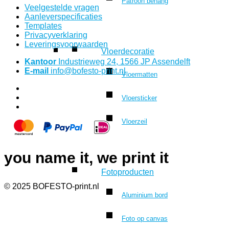
Patroon behang
Veelgestelde vragen
Aanleverspecificaties
Templates
Privacyverklaring
Leveringsvoorwaarden
Vloerdecoratie
Kantoor
Industrieweg 24, 1566 JP Assendelft
E-mail
info@bofesto-print.nl
Vloermatten
Vloersticker
Vloerzeil
you name it, we print it
Fotoproducten
© 2025 BOFESTO-print.nl
Aluminium bord
Foto op canvas