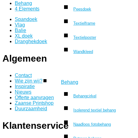
Behang
4 Elements
Peesdoek
Spandoek
Textielframe
Vlag
Balie
XL doek
Textielposter
Dranghekdoek
Wandkleed
Algemeen
Contact
Wie zijn wij?
Behang
Inspiratie
Nieuws
Behangcirkel
Offerte aanvragen
Zaanse Printshop
Duurzaamheid
Isolerend textiel behang
Klantenservice
Naadloos fotobehang