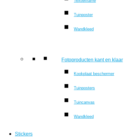
Textielframe
Tuinposter
Wandkleed
Fotoproducten kant en klaar
Kookplaat beschermer
Tuinposters
Tuincanvas
Wandkleed
Stickers