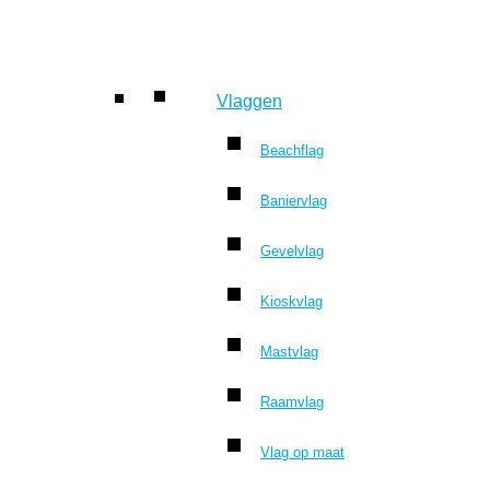
Vlaggen
Beachflag
Baniervlag
Gevelvlag
Kioskvlag
Mastvlag
Raamvlag
Vlag op maat