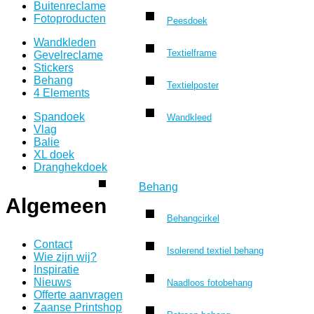
Buitenreclame
Fotoproducten
Peesdoek
Wandkleden
Textielframe
Gevelreclame
Stickers
Behang
Textielposter
4 Elements
Spandoek
Wandkleed
Vlag
Balie
XL doek
Dranghekdoek
Behang
Algemeen
Behangcirkel
Contact
Isolerend textiel behang
Wie zijn wij?
Inspiratie
Nieuws
Naadloos fotobehang
Offerte aanvragen
Zaanse Printshop