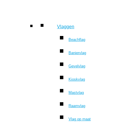
Vlaggen
Beachflag
Baniervlag
Gevelvlag
Kioskvlag
Mastvlag
Raamvlag
Vlag op maat