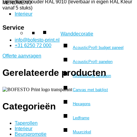
Sprayflaconhouder RAL 9010 (leverbaar in eigen RAL Kleur
MENU
MENU
vanaf 5 stuks)
Interieur
Service
Wanddecoratie
info@bofesto-print.nl
+31 6250 72 000
AcousticPro® budget paneel
Offerte aanvragen
AcousticPro® panelen
Gerelateerde producten
Akoestische hexagon
Canvas met baklijst
Categorieën
Hexagons
Ledframe
Taperollen
Interieur
Muurcirkel
Beurspromotie