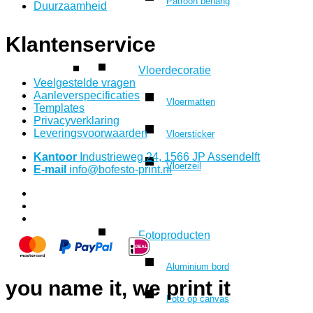
Patroon behang
Duurzaamheid
Klantenservice
Vloerdecoratie
Veelgestelde vragen
Aanleverspecificaties
Vloermatten
Templates
Privacyverklaring
Leveringsvoorwaarden
Vloersticker
Kantoor
Industrieweg 24, 1566 JP Assendelft
Vloerzeil
E-mail
info@bofesto-print.nl
Fotoproducten
Aluminium bord
you name it, we print it
Foto op canvas