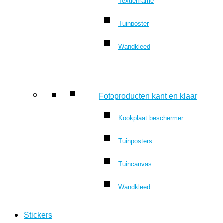
Textielframe
Tuinposter
Wandkleed
Fotoproducten kant en klaar
Kookplaat beschermer
Tuinposters
Tuincanvas
Wandkleed
Stickers