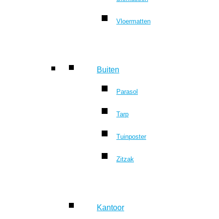
Vloermatten
Buiten
Parasol
Tarp
Tuinposter
Zitzak
Kantoor