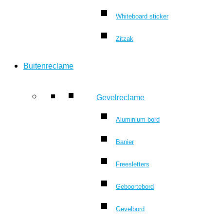
Whiteboard sticker
Zitzak
Buitenreclame
Gevelreclame
Aluminium bord
Banier
Freesletters
Geboortebord
Gevelbord