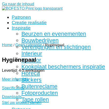
Ga naar de inhoud
Patronen
Creatie realisatie
Inspiratie
Beurzen en evenementen
Bouwbedrijven
Home
/
Geen categorie
/ Hygiënepaal
Verenigingen en stichtingen
Interieur
Hygiënepaal
Kantoor
Kookplaat beschermers inspiratie
Levertijd: 4-5 werkdagen
Horeca
Stickers
Meer informatie
Buitenreclame
Specificaties
Fotoproducten
Downloads
Tape rollen
Stel uw product samen