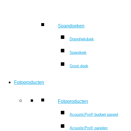
Spandoeken
Dranghekdoek
Spandoek
Groot doek
Fotoproducten
Fotoproducten
AcousticPro® budget paneel
AcousticPro® panelen