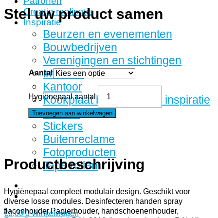
Patronen
Stel uw product samen
Creatie realisatie
Inspiratie
Beurzen en evenementen
Bouwbedrijven
Verenigingen en stichtingen
Interieur
Aantal
Kantoor
Hygiënepaal aantal
Kookplaat beschermers inspiratie
Horeca
Toevoegen aan winkelwagen
Stickers
Buitenreclame
Fotoproducten
Productbeschrijving
Tape rollen
Hygiënepaal compleet modulair design. Geschikt voor
diverse losse modules. Desinfecteren handen spray
flaconhouder,Papierhouder, handschoenenhouder,
€
0,00
0
Winkelwagen