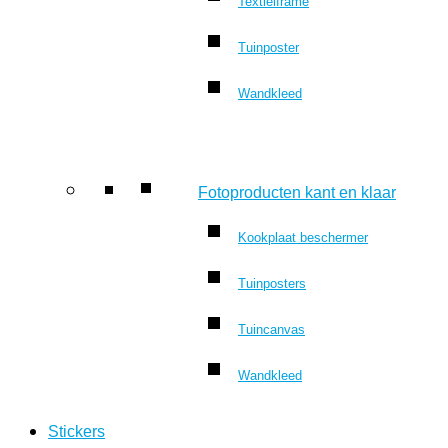
Textielframe
Tuinposter
Wandkleed
Fotoproducten kant en klaar
Kookplaat beschermer
Tuinposters
Tuincanvas
Wandkleed
Stickers