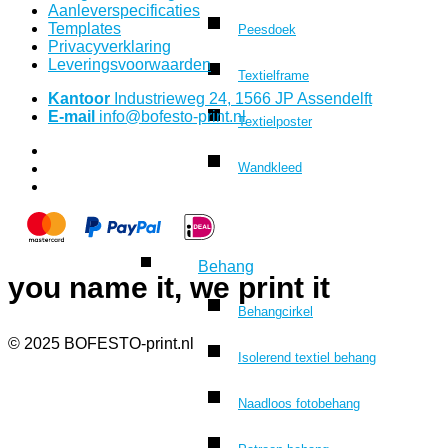
Aanleverspecificaties
Templates
Peesdoek
Privacyverklaring
Leveringsvoorwaarden
Textielframe
Kantoor
Industrieweg 24, 1566 JP Assendelft
E-mail
info@bofesto-print.nl
Textielposter
Wandkleed
Behang
you name it, we print it
Behangcirkel
© 2025 BOFESTO-print.nl
Isolerend textiel behang
Naadloos fotobehang