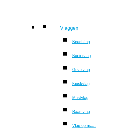
Vlaggen
Beachflag
Baniervlag
Gevelvlag
Kioskvlag
Mastvlag
Raamvlag
Vlag op maat