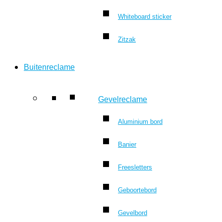
Whiteboard sticker
Zitzak
Buitenreclame
Gevelreclame
Aluminium bord
Banier
Freesletters
Geboortebord
Gevelbord