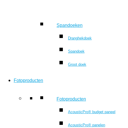
Spandoeken
Dranghekdoek
Spandoek
Groot doek
Fotoproducten
Fotoproducten
AcousticPro® budget paneel
AcousticPro® panelen