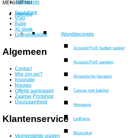
4 Elements
MENU
MENU
Spandoek
Interieur
Vlag
Balie
XL doek
Wanddecoratie
Dranghekdoek
AcousticPro® budget paneel
Algemeen
AcousticPro® panelen
Contact
Wie zijn wij?
Akoestische hexagon
Inspiratie
Nieuws
Canvas met baklijst
Offerte aanvragen
Zaanse Printshop
Duurzaamheid
Hexagons
Klantenservice
Ledframe
Muurcirkel
Veelgestelde vragen