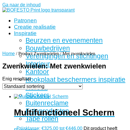
Ga naar de inhoud
Patronen
Creatie realisatie
Inspiratie
Beurzen en evenementen
Bouwbedrijven
Home
/ Product Zwenkwielen / Met zwenkwielen
Verenigingen en stichtingen
Interieur
Zwenkwielen: Met zwenkwielen
Kantoor
Kookplaat beschermers inspiratie
Enig resultaat
Horeca
Stickers
Buitenreclame
Fotoproducten
Multifunctioneel Scherm
Tape rollen
-
Prijsklasse: €325,00 tot €446,00
Dit product heeft