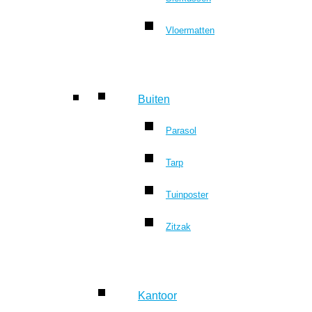
Vloermatten
Buiten
Parasol
Tarp
Tuinposter
Zitzak
Kantoor