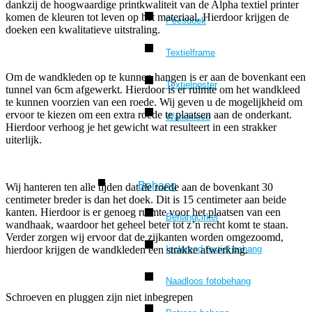
dankzij de hoogwaardige printkwaliteit van de Alpha textiel printer
komen de kleuren tot leven op het materiaal. Hierdoor krijgen de
Peesdoek
doeken een kwalitatieve uitstraling.
Textielframe
Om de wandkleden op te kunnen hangen is er aan de bovenkant een
Textielposter
tunnel van 6cm afgewerkt. Hierdoor is er ruimte om het wandkleed
te kunnen voorzien van een roede. Wij geven u de mogelijkheid om
ervoor te kiezen om een extra roede te plaatsen aan de onderkant.
Wandkleed
Hierdoor verhoog je het gewicht wat resulteert in een strakker
uiterlijk.
Behang
Wij hanteren ten alle tijden dat de roede aan de bovenkant 30
centimeter breder is dan het doek. Dit is 15 centimeter aan beide
kanten. Hierdoor is er genoeg ruimte voor het plaatsen van een
Behangcirkel
wandhaak, waardoor het geheel beter tot z’n recht komt te staan.
Verder zorgen wij ervoor dat de zijkanten worden omgezoomd,
Isolerend textiel behang
hierdoor krijgen de wandkleden een strakke afwerking.
Naadloos fotobehang
Schroeven en pluggen zijn niet inbegrepen