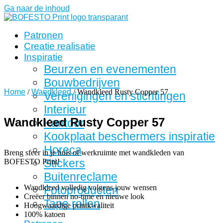
Ga naar de inhoud
Patronen
Creatie realisatie
Inspiratie
Beurzen en evenementen
Bouwbedrijven
Home
/
Wandkleed
/ Wandkleed Rusty Copper 57
Verenigingen en stichtingen
Interieur
Wandkleed Rusty Copper 57
Kantoor
Kookplaat beschermers inspiratie
Horeca
Breng sfeer in je huis of werkruimte met wandkleden van
Stickers
BOFESTO Print!
Buitenreclame
Wandkleed volledig volgens jouw wensen
Fotoproducten
Creëer binnen no-time en nieuwe look
Tape rollen
Hoogwaardige printkwaliteit
100% katoen