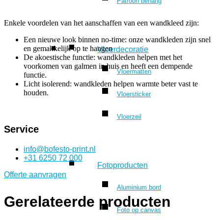
Patroon behang
Enkele voordelen van het aanschaffen van een wandkleed zijn:
Een nieuwe look binnen no-time: onze wandkleden zijn snel
en gemakkelijk op te hangen
Vloerdecoratie
De akoestische functie: wandkleden helpen met het
voorkomen van galmen in huis en heeft een dempende
Vloermatten
functie.
Licht isolerend: wandkleden helpen warmte beter vast te
houden.
Vloersticker
Vloerzeil
Service
info@bofesto-print.nl
+31 6250 72 000
Fotoproducten
Offerte aanvragen
Aluminium bord
Gerelateerde producten
Foto op canvas