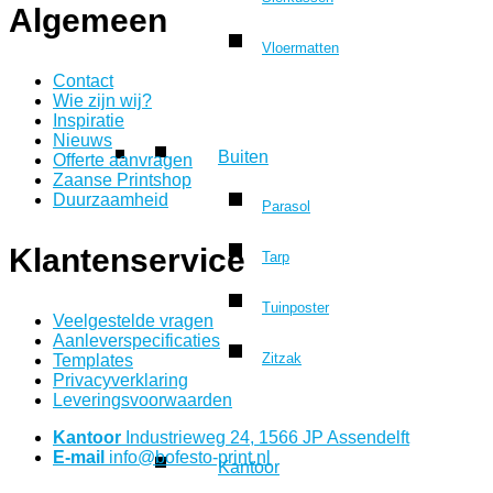
Algemeen
Vloermatten
Contact
Wie zijn wij?
Inspiratie
Nieuws
Buiten
Offerte aanvragen
Zaanse Printshop
Duurzaamheid
Parasol
Klantenservice
Tarp
Tuinposter
Veelgestelde vragen
Aanleverspecificaties
Zitzak
Templates
Privacyverklaring
Leveringsvoorwaarden
Kantoor
Industrieweg 24, 1566 JP Assendelft
E-mail
info@bofesto-print.nl
Kantoor