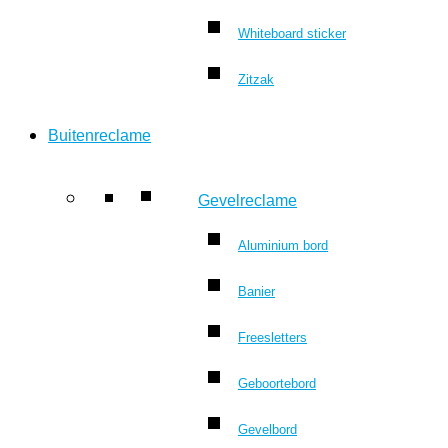
Whiteboard sticker
Zitzak
Buitenreclame
Gevelreclame
Aluminium bord
Banier
Freesletters
Geboortebord
Gevelbord