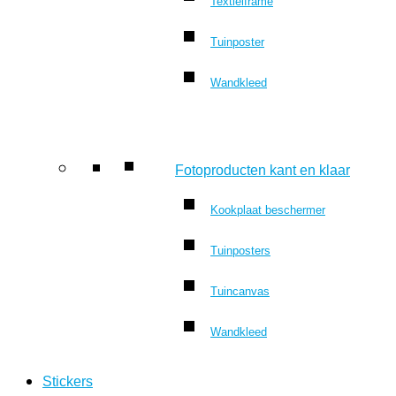
Textielframe
Tuinposter
Wandkleed
Fotoproducten kant en klaar
Kookplaat beschermer
Tuinposters
Tuincanvas
Wandkleed
Stickers