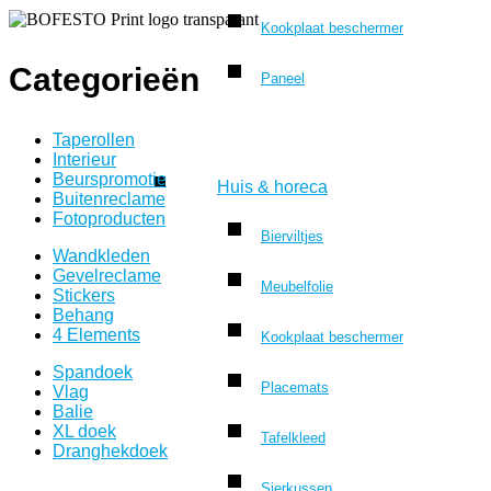
Kookplaat beschermer
Categorieën
Paneel
Taperollen
Interieur
Beurspromotie
Huis & horeca
Buitenreclame
Fotoproducten
Bierviltjes
Wandkleden
Gevelreclame
Meubelfolie
Stickers
Behang
4 Elements
Kookplaat beschermer
Spandoek
Placemats
Vlag
Balie
XL doek
Tafelkleed
Dranghekdoek
Sierkussen