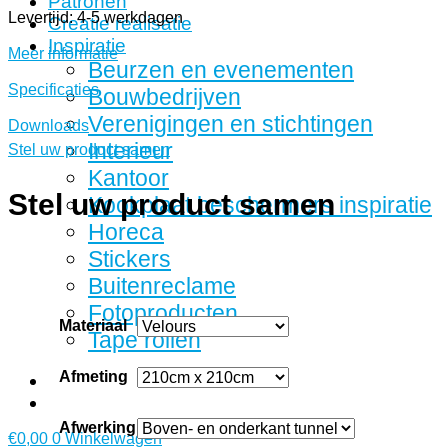
Patronen
Levertijd: 4-5 werkdagen
Creatie realisatie
Inspiratie
Meer informatie
Beurzen en evenementen
Specificaties
Bouwbedrijven
Verenigingen en stichtingen
Downloads
Interieur
Stel uw product samen
Kantoor
Stel uw product samen
Kookplaat beschermers inspiratie
Horeca
Stickers
Buitenreclame
Fotoproducten
Materiaal
Tape rollen
Afmeting
Afwerking
€
0,00
0
Winkelwagen