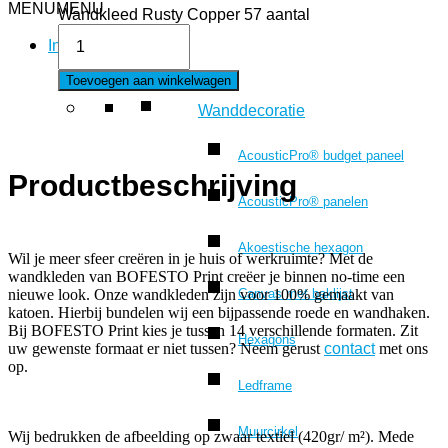
MENU
MENU
Wandkleed Rusty Copper 57 aantal
Interieur
Toevoegen aan winkelwagen
Wanddecoratie
AcousticPro® budget paneel
Productbeschrijving
AcousticPro® panelen
Akoestische hexagon
Wil je meer sfeer creëren in je huis of werkruimte? Met de
wandkleden van BOFESTO Print creëer je binnen no-time een
Canvas met baklijst
nieuwe look. Onze wandkleden zijn voor 100% gemaakt van
katoen. Hierbij bundelen wij een bijpassende roede en wandhaken.
Bij BOFESTO Print kies je tussen 14 verschillende formaten. Zit
Hexagons
uw gewenste formaat er niet tussen? Neem gerust
contact
met ons
op.
Ledframe
Muurcirkel
Wij bedrukken de afbeelding op zwaar textiel (420gr/ m²). Mede