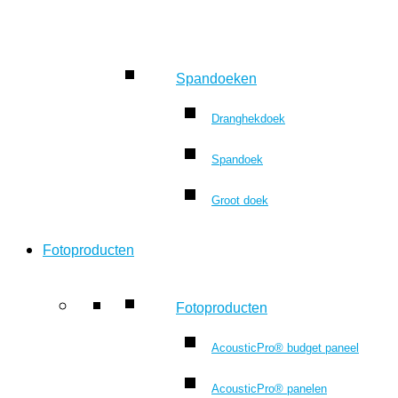
Spandoeken
Dranghekdoek
Spandoek
Groot doek
Fotoproducten
Fotoproducten
AcousticPro® budget paneel
AcousticPro® panelen