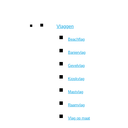
Vlaggen
Beachflag
Baniervlag
Gevelvlag
Kioskvlag
Mastvlag
Raamvlag
Vlag op maat