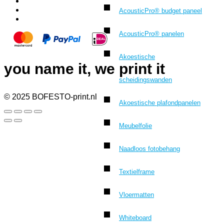
AcousticPro® budget paneel
AcousticPro® panelen
Akoestische
you name it, we print it
scheidingswanden
© 2025 BOFESTO-print.nl
Akoestische plafondpanelen
Meubelfolie
Naadloos fotobehang
Textielframe
Vloermatten
Whiteboard