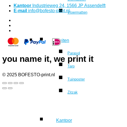
Kantoor
Industrieweg 24, 1566 JP Assendelft
E-mail
info@bofesto-print.nl
Vloermatten
Buiten
Parasol
you name it, we print it
Tarp
© 2025 BOFESTO-print.nl
Tuinposter
Zitzak
Kantoor