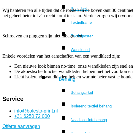
Peesdoek
Wij hanteren ten alle tijden dat de roede aan de bovenkant 30 centime
het geheel beter tot z’n recht komt te staan. Verder zorgen wij ervo
Textielframe
Schroeven en pluggen zijn niet inbegrepen
Textielposter
Wandkleed
Enkele voordelen van het aanschaffen van een wandkleed zijn:
Een nieuwe look binnen no-time: onze wandkleden zijn snel e
De akoestische functie: wandkleden helpen met het voorkomen 
Licht isolerend: wandkleden helpen warmte beter vast te houd
Behang
Behangcirkel
Service
Isolerend textiel behang
info@bofesto-print.nl
+31 6250 72 000
Naadloos fotobehang
Offerte aanvragen