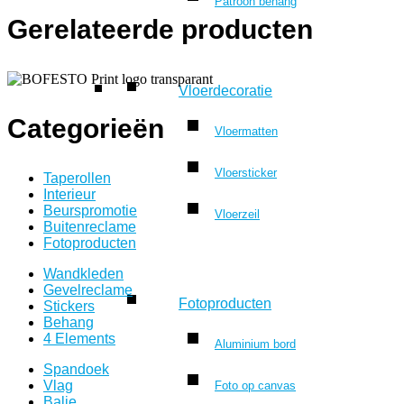
Patroon behang
Gerelateerde producten
Vloerdecoratie
Categorieën
Vloermatten
Vloersticker
Taperollen
Interieur
Beurspromotie
Vloerzeil
Buitenreclame
Fotoproducten
Wandkleden
Gevelreclame
Fotoproducten
Stickers
Behang
4 Elements
Aluminium bord
Spandoek
Vlag
Foto op canvas
Balie