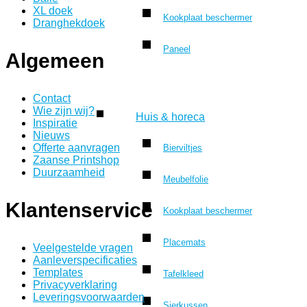
XL doek
Kookplaat beschermer
Dranghekdoek
Paneel
Algemeen
Contact
Wie zijn wij?
Huis & horeca
Inspiratie
Nieuws
Offerte aanvragen
Bierviltjes
Zaanse Printshop
Duurzaamheid
Meubelfolie
Klantenservice
Kookplaat beschermer
Placemats
Veelgestelde vragen
Aanleverspecificaties
Templates
Tafelkleed
Privacyverklaring
Leveringsvoorwaarden
Sierkussen