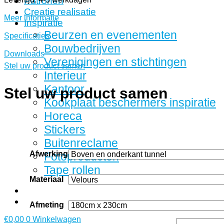
Patronen
Creatie realisatie
Meer informatie
Inspiratie
Beurzen en evenementen
Specificaties
Bouwbedrijven
Downloads
Verenigingen en stichtingen
Stel uw product samen
Interieur
Kantoor
Stel uw product samen
Kookplaat beschermers inspiratie
Horeca
Stickers
Buitenreclame
Afwerking
Fotoproducten
Tape rollen
Materiaal
Afmeting
€
0,00
0
Winkelwagen