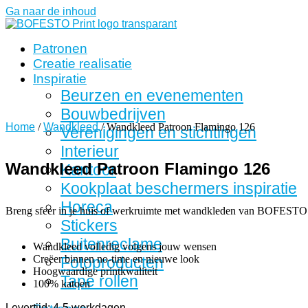
Ga naar de inhoud
Patronen
Creatie realisatie
Inspiratie
Beurzen en evenementen
Bouwbedrijven
Home
/
Wandkleed
/ Wandkleed Patroon Flamingo 126
Verenigingen en stichtingen
Interieur
Wandkleed Patroon Flamingo 126
Kantoor
Kookplaat beschermers inspiratie
Horeca
Breng sfeer in je huis of werkruimte met wandkleden van BOFESTO
Stickers
Buitenreclame
Wandkleed volledig volgens jouw wensen
Creëer binnen no-time en nieuwe look
Fotoproducten
Hoogwaardige printkwaliteit
Tape rollen
100% katoen
Levertijd: 4-5 werkdagen