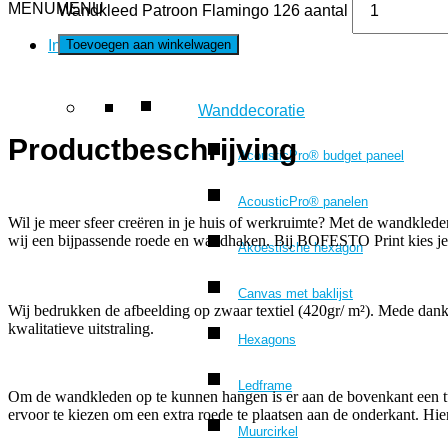
MENU
MENU
Wandkleed Patroon Flamingo 126 aantal
Toevoegen aan winkelwagen
Interieur
Wanddecoratie
Productbeschrijving
AcousticPro® budget paneel
AcousticPro® panelen
Wil je meer sfeer creëren in je huis of werkruimte? Met de wandkl
wij een bijpassende roede en wandhaken. Bij BOFESTO Print kies je 
Akoestische hexagon
Canvas met baklijst
Wij bedrukken de afbeelding op zwaar textiel (420gr/ m²). Mede dankz
kwalitatieve uitstraling.
Hexagons
Ledframe
Om de wandkleden op te kunnen hangen is er aan de bovenkant een t
ervoor te kiezen om een extra roede te plaatsen aan de onderkant. Hier
Muurcirkel