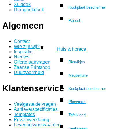
XL doek
Kookplaat beschermer
Dranghekdoek
Paneel
Algemeen
Contact
Wie zijn wij?
Huis & horeca
Inspiratie
Nieuws
Offerte aanvragen
Bierviltjes
Zaanse Printshop
Duurzaamheid
Meubelfolie
Klantenservice
Kookplaat beschermer
Placemats
Veelgestelde vragen
Aanleverspecificaties
Templates
Tafelkleed
Privacyverklaring
Leveringsvoorwaarden
Sierkussen