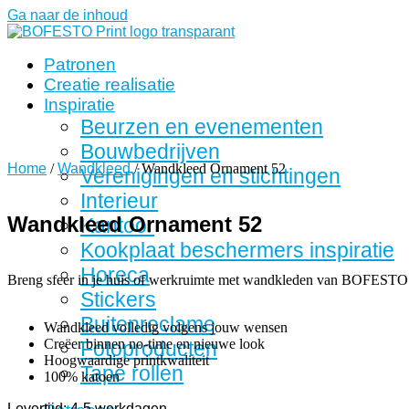
Ga naar de inhoud
Patronen
Creatie realisatie
Inspiratie
Beurzen en evenementen
Bouwbedrijven
Home
/
Wandkleed
/ Wandkleed Ornament 52
Verenigingen en stichtingen
Interieur
Wandkleed Ornament 52
Kantoor
Kookplaat beschermers inspiratie
Horeca
Breng sfeer in je huis of werkruimte met wandkleden van BOFESTO
Stickers
Buitenreclame
Wandkleed volledig volgens jouw wensen
Creëer binnen no-time en nieuwe look
Fotoproducten
Hoogwaardige printkwaliteit
Tape rollen
100% katoen
Levertijd: 4-5 werkdagen