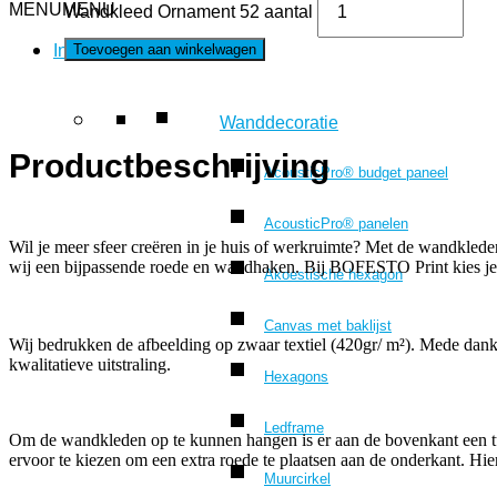
MENU
MENU
Wandkleed Ornament 52 aantal
Toevoegen aan winkelwagen
Interieur
Wanddecoratie
Productbeschrijving
AcousticPro® budget paneel
AcousticPro® panelen
Wil je meer sfeer creëren in je huis of werkruimte? Met de wandkl
wij een bijpassende roede en wandhaken. Bij BOFESTO Print kies je 
Akoestische hexagon
Canvas met baklijst
Wij bedrukken de afbeelding op zwaar textiel (420gr/ m²). Mede dankz
kwalitatieve uitstraling.
Hexagons
Ledframe
Om de wandkleden op te kunnen hangen is er aan de bovenkant een t
ervoor te kiezen om een extra roede te plaatsen aan de onderkant. Hier
Muurcirkel