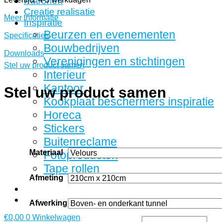
Patronen
Creatie realisatie
Meer informatie
Inspiratie
Beurzen en evenementen
Specificaties
Bouwbedrijven
Downloads
Verenigingen en stichtingen
Stel uw product samen
Interieur
Kantoor
Stel uw product samen
Kookplaat beschermers inspiratie
Horeca
Stickers
Buitenreclame
Materiaal
Fotoproducten
Tape rollen
Afmeting
Afwerking
€
0,00
0
Winkelwagen