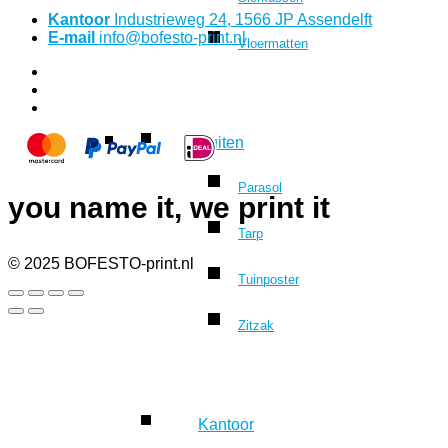
Kantoor
Industrieweg 24, 1566 JP Assendelft
E-mail
info@bofesto-print.nl
Vloermatten
Buiten
Parasol
you name it, we print it
Tarp
© 2025 BOFESTO-print.nl
Tuinposter
Zitzak
Kantoor