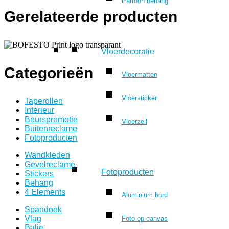
Patroon behang
Gerelateerde producten
Vloerdecoratie
Categorieën
Vloermatten
Vloersticker
Taperollen
Interieur
Beurspromotie
Vloerzeil
Buitenreclame
Fotoproducten
Wandkleden
Gevelreclame
Fotoproducten
Stickers
Behang
4 Elements
Aluminium bord
Spandoek
Vlag
Foto op canvas
Balie