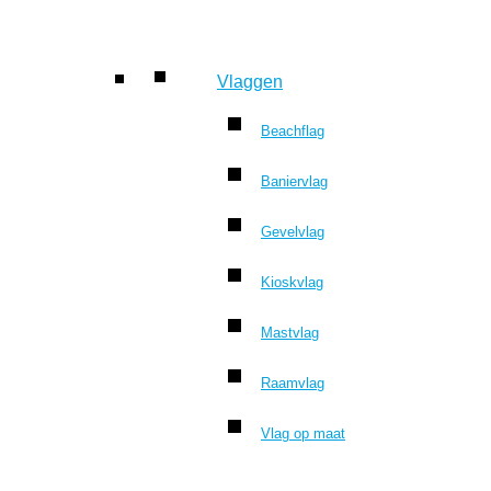
Vlaggen
Beachflag
Baniervlag
Gevelvlag
Kioskvlag
Mastvlag
Raamvlag
Vlag op maat