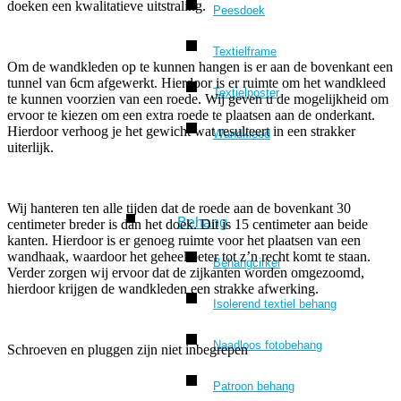
doeken een kwalitatieve uitstraling.
Peesdoek
Textielframe
Om de wandkleden op te kunnen hangen is er aan de bovenkant een
tunnel van 6cm afgewerkt. Hierdoor is er ruimte om het wandkleed
Textielposter
te kunnen voorzien van een roede. Wij geven u de mogelijkheid om
ervoor te kiezen om een extra roede te plaatsen aan de onderkant.
Hierdoor verhoog je het gewicht wat resulteert in een strakker
Wandkleed
uiterlijk.
Wij hanteren ten alle tijden dat de roede aan de bovenkant 30
Behang
centimeter breder is dan het doek. Dit is 15 centimeter aan beide
kanten. Hierdoor is er genoeg ruimte voor het plaatsen van een
wandhaak, waardoor het geheel beter tot z’n recht komt te staan.
Behangcirkel
Verder zorgen wij ervoor dat de zijkanten worden omgezoomd,
hierdoor krijgen de wandkleden een strakke afwerking.
Isolerend textiel behang
Naadloos fotobehang
Schroeven en pluggen zijn niet inbegrepen
Patroon behang