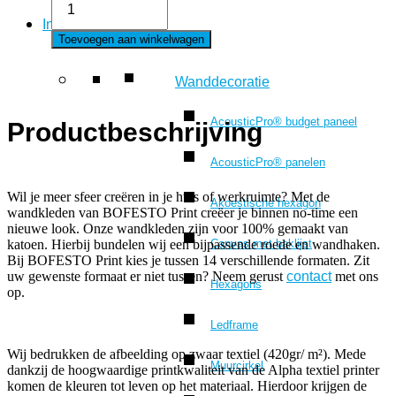
Druiven
Interieur
24
Toevoegen aan winkelwagen
aantal
Wanddecoratie
AcousticPro® budget paneel
Productbeschrijving
AcousticPro® panelen
Wil je meer sfeer creëren in je huis of werkruimte? Met de
Akoestische hexagon
wandkleden van BOFESTO Print creëer je binnen no-time een
nieuwe look. Onze wandkleden zijn voor 100% gemaakt van
Canvas met baklijst
katoen. Hierbij bundelen wij een bijpassende roede en wandhaken.
Bij BOFESTO Print kies je tussen 14 verschillende formaten. Zit
uw gewenste formaat er niet tussen? Neem gerust
contact
met ons
Hexagons
op.
Ledframe
Wij bedrukken de afbeelding op zwaar textiel (420gr/ m²). Mede
Muurcirkel
dankzij de hoogwaardige printkwaliteit van de Alpha textiel printer
komen de kleuren tot leven op het materiaal. Hierdoor krijgen de