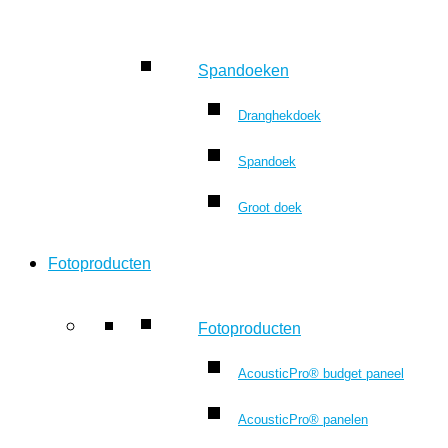
Spandoeken
Dranghekdoek
Spandoek
Groot doek
Fotoproducten
Fotoproducten
AcousticPro® budget paneel
AcousticPro® panelen