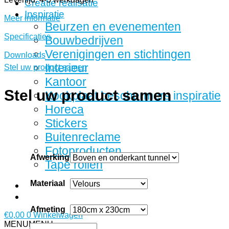
Creatie realisatie
Inspiratie
Meer informatie
Beurzen en evenementen
Specificaties
Bouwbedrijven
Verenigingen en stichtingen
Downloads
Interieur
Stel uw product samen
Kantoor
Stel uw product samen
Kookplaat beschermers inspiratie
Horeca
Stickers
Buitenreclame
Fotoproducten
Afwerking
Tape rollen
Materiaal
Afmeting
€
0,00
0
Winkelwagen
MENU
MENU
Wandkleed