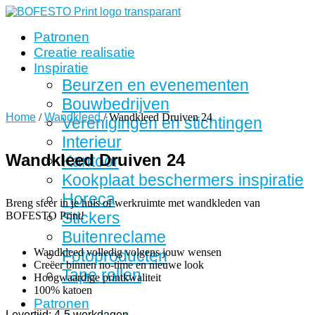
Ga
naar
Patronen
de
inhoud
Creatie realisatie
Inspiratie
Beurzen en evenementen
Bouwbedrijven
Home
/
Wandkleed
/ Wandkleed Druiven 24
Verenigingen en stichtingen
Interieur
Wandkleed Druiven 24
Kantoor
Kookplaat beschermers inspiratie
Horeca
Breng sfeer in je huis of werkruimte met wandkleden van
Stickers
BOFESTO Print!
Buitenreclame
Wandkleed volledig volgens jouw wensen
Fotoproducten
Creëer binnen no-time en nieuwe look
Tape rollen
Hoogwaardige printkwaliteit
100% katoen
Patronen
Levertijd: 4-5 werkdagen