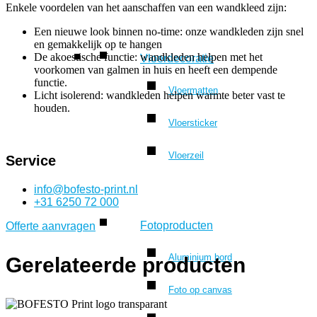
Enkele voordelen van het aanschaffen van een wandkleed zijn:
Een nieuwe look binnen no-time: onze wandkleden zijn snel
en gemakkelijk op te hangen
De akoestische functie: wandkleden helpen met het
Vloerdecoratie
voorkomen van galmen in huis en heeft een dempende
functie.
Vloermatten
Licht isolerend: wandkleden helpen warmte beter vast te
houden.
Vloersticker
Vloerzeil
Service
info@bofesto-print.nl
+31 6250 72 000
Fotoproducten
Offerte aanvragen
Aluminium bord
Gerelateerde producten
Foto op canvas