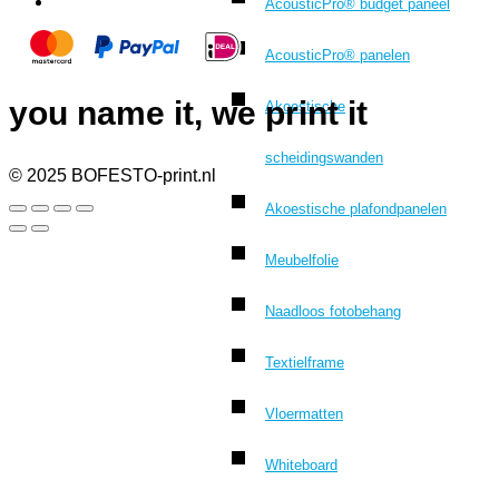
AcousticPro® budget paneel
AcousticPro® panelen
you name it, we print it
Akoestische
scheidingswanden
© 2025 BOFESTO-print.nl
Akoestische plafondpanelen
Meubelfolie
Naadloos fotobehang
Textielframe
Vloermatten
Whiteboard