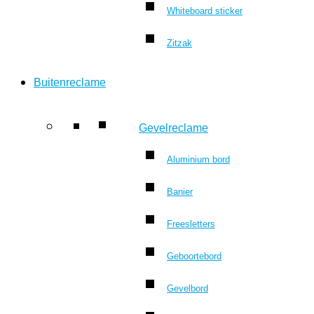
Whiteboard sticker
Zitzak
Buitenreclame
Gevelreclame
Aluminium bord
Banier
Freesletters
Geboortebord
Gevelbord