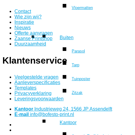
Vloermatten
Contact
Wie zijn wij?
Inspiratie
Nieuws
Offerte aanvragen
Buiten
Zaanse Printshop
Duurzaamheid
Parasol
Klantenservice
Tarp
Veelgestelde vragen
Tuinposter
Aanleverspecificaties
Templates
Zitzak
Privacyverklaring
Leveringsvoorwaarden
Kantoor
Industrieweg 24, 1566 JP Assendelft
E-mail
info@bofesto-print.nl
Kantoor