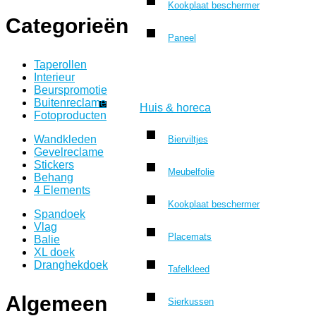
Kookplaat beschermer
Categorieën
Paneel
Taperollen
Interieur
Beurspromotie
Buitenreclame
Huis & horeca
Fotoproducten
Wandkleden
Bierviltjes
Gevelreclame
Stickers
Meubelfolie
Behang
4 Elements
Kookplaat beschermer
Spandoek
Vlag
Placemats
Balie
XL doek
Dranghekdoek
Tafelkleed
Algemeen
Sierkussen