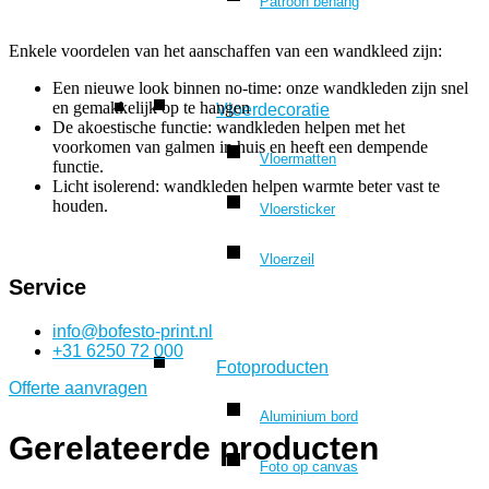
Patroon behang
Enkele voordelen van het aanschaffen van een wandkleed zijn:
Een nieuwe look binnen no-time: onze wandkleden zijn snel
en gemakkelijk op te hangen
Vloerdecoratie
De akoestische functie: wandkleden helpen met het
voorkomen van galmen in huis en heeft een dempende
Vloermatten
functie.
Licht isolerend: wandkleden helpen warmte beter vast te
houden.
Vloersticker
Vloerzeil
Service
info@bofesto-print.nl
+31 6250 72 000
Fotoproducten
Offerte aanvragen
Aluminium bord
Gerelateerde producten
Foto op canvas