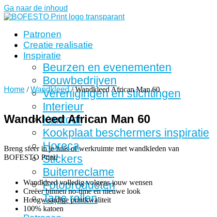
Ga naar de inhoud
Patronen
Creatie realisatie
Inspiratie
Beurzen en evenementen
Bouwbedrijven
Home
/
Wandkleed
/ Wandkleed African Man 60
Verenigingen en stichtingen
Interieur
Wandkleed African Man 60
Kantoor
Kookplaat beschermers inspiratie
Horeca
Breng sfeer in je huis of werkruimte met wandkleden van
Stickers
BOFESTO Print!
Buitenreclame
Wandkleed volledig volgens jouw wensen
Fotoproducten
Creëer binnen no-time en nieuwe look
Tape rollen
Hoogwaardige printkwaliteit
100% katoen