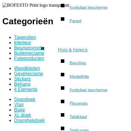
Kookplaat beschermer
Categorieën
Paneel
Taperollen
Interieur
Beurspromotie
Huis & horeca
Buitenreclame
Fotoproducten
Bierviltjes
Wandkleden
Gevelreclame
Meubelfolie
Stickers
Behang
4 Elements
Kookplaat beschermer
Spandoek
Placemats
Vlag
Balie
XL doek
Tafelkleed
Dranghekdoek
Sierkussen