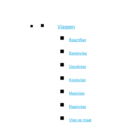
Vlaggen
Beachflag
Baniervlag
Gevelvlag
Kioskvlag
Mastvlag
Raamvlag
Vlag op maat