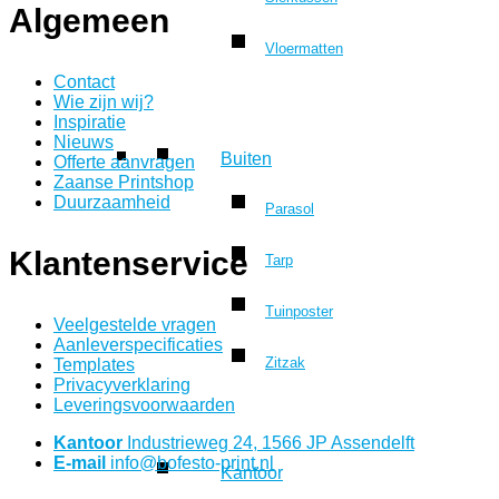
Algemeen
Vloermatten
Contact
Wie zijn wij?
Inspiratie
Nieuws
Buiten
Offerte aanvragen
Zaanse Printshop
Duurzaamheid
Parasol
Klantenservice
Tarp
Tuinposter
Veelgestelde vragen
Aanleverspecificaties
Zitzak
Templates
Privacyverklaring
Leveringsvoorwaarden
Kantoor
Industrieweg 24, 1566 JP Assendelft
E-mail
info@bofesto-print.nl
Kantoor