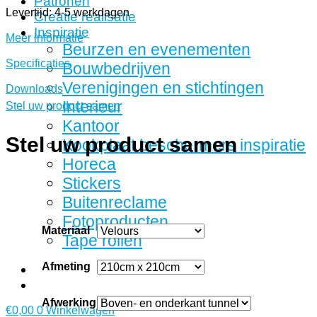
Patronen
Levertijd: 4-5 werkdagen
Creatie realisatie
Inspiratie
Meer informatie
Beurzen en evenementen
Specificaties
Bouwbedrijven
Verenigingen en stichtingen
Downloads
Interieur
Stel uw product samen
Kantoor
Stel uw product samen
Kookplaat beschermers inspiratie
Horeca
Stickers
Buitenreclame
Fotoproducten
Materiaal
Tape rollen
Afmeting
Afwerking
€
0,00
0
Winkelwagen