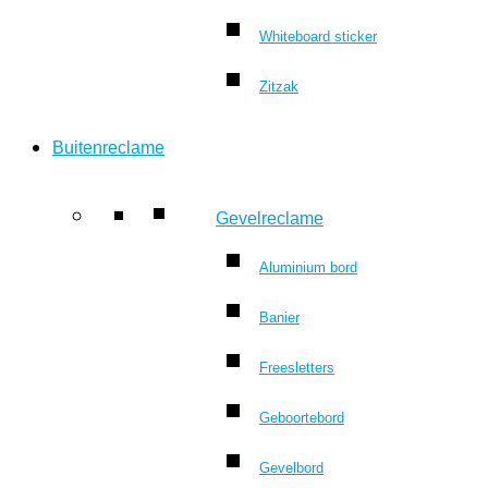
Whiteboard sticker
Zitzak
Buitenreclame
Gevelreclame
Aluminium bord
Banier
Freesletters
Geboortebord
Gevelbord