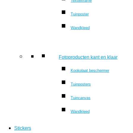
Textielframe
Tuinposter
Wandkleed
Fotoproducten kant en klaar
Kookplaat beschermer
Tuinposters
Tuincanvas
Wandkleed
Stickers