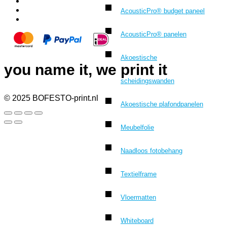
AcousticPro® budget paneel
AcousticPro® panelen
Akoestische
you name it, we print it
scheidingswanden
© 2025 BOFESTO-print.nl
Akoestische plafondpanelen
Meubelfolie
Naadloos fotobehang
Textielframe
Vloermatten
Whiteboard