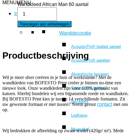
MENU
MENU
Wandkleed African Man 60 aantal
Interieur
Toevoegen aan winkelwagen
Wanddecoratie
AcousticPro® budget paneel
Productbeschrijving
AcousticPro® panelen
Akoestische hexagon
Wil je meer sfeer creëren in je huis of werkruimte? Met de
wandkleden van BOFESTO Print creëer je binnen no-time een
Canvas met baklijst
nieuwe look. Onze wandkleden zijn voor 100% gemaakt van
katoen. Hierbij bundelen wij een bijpassende roede en wandhaken.
Bij BOFESTO Print kies je tussen 14 verschillende formaten. Zit
Hexagons
uw gewenste formaat er niet tussen? Neem gerust
contact
met ons
op.
Ledframe
Muurcirkel
Wij bedrukken de afbeelding op zwaar textiel (420gr/ m²). Mede