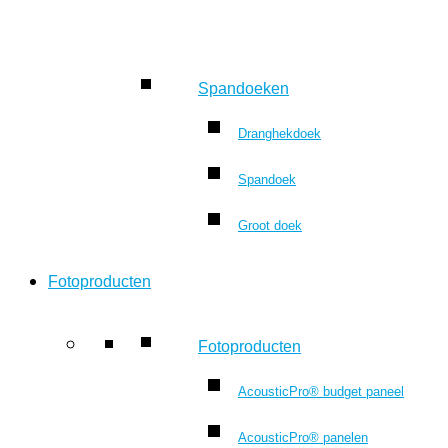
Spandoeken
Dranghekdoek
Spandoek
Groot doek
Fotoproducten
Fotoproducten
AcousticPro® budget paneel
AcousticPro® panelen