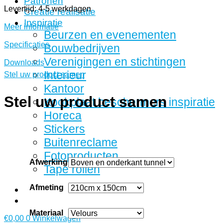
Patronen
Levertijd: 4-5 werkdagen
Creatie realisatie
Inspiratie
Meer informatie
Beurzen en evenementen
Specificaties
Bouwbedrijven
Verenigingen en stichtingen
Downloads
Interieur
Stel uw product samen
Kantoor
Stel uw product samen
Kookplaat beschermers inspiratie
Horeca
Stickers
Buitenreclame
Fotoproducten
Afwerking
Tape rollen
Afmeting
Materiaal
€
0,00
0
Winkelwagen