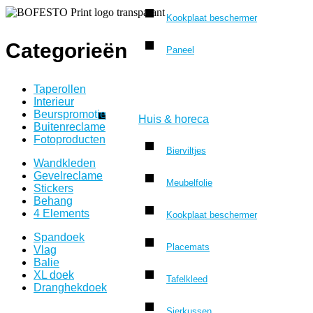
Kookplaat beschermer
Categorieën
Paneel
Taperollen
Interieur
Beurspromotie
Huis & horeca
Buitenreclame
Fotoproducten
Bierviltjes
Wandkleden
Gevelreclame
Meubelfolie
Stickers
Behang
4 Elements
Kookplaat beschermer
Spandoek
Placemats
Vlag
Balie
XL doek
Tafelkleed
Dranghekdoek
Sierkussen