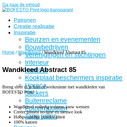
Ga naar de inhoud
Patronen
Creatie realisatie
Inspiratie
Beurzen en evenementen
Bouwbedrijven
Home
/
Wandkleed
/ Wandkleed Abstract 85
Verenigingen en stichtingen
Interieur
Wandkleed Abstract 85
Kantoor
Kookplaat beschermers inspiratie
Horeca
Breng sfeer in je huis of werkruimte met wandkleden van
Stickers
BOFESTO Print!
Buitenreclame
Wandkleed volledig volgens jouw wensen
Fotoproducten
Creëer binnen no-time en nieuwe look
Tape rollen
Hoogwaardige printkwaliteit
100% katoen