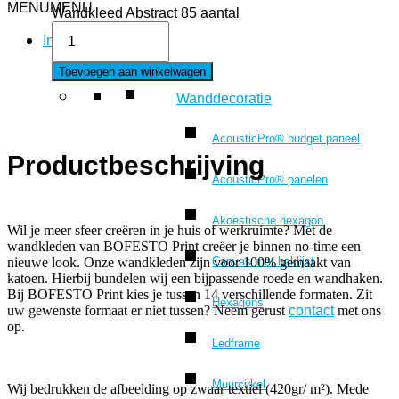
MENU
MENU
Wandkleed Abstract 85 aantal
Interieur
Toevoegen aan winkelwagen
Wanddecoratie
AcousticPro® budget paneel
Productbeschrijving
AcousticPro® panelen
Akoestische hexagon
Wil je meer sfeer creëren in je huis of werkruimte? Met de
wandkleden van BOFESTO Print creëer je binnen no-time een
Canvas met baklijst
nieuwe look. Onze wandkleden zijn voor 100% gemaakt van
katoen. Hierbij bundelen wij een bijpassende roede en wandhaken.
Bij BOFESTO Print kies je tussen 14 verschillende formaten. Zit
Hexagons
uw gewenste formaat er niet tussen? Neem gerust
contact
met ons
op.
Ledframe
Muurcirkel
Wij bedrukken de afbeelding op zwaar textiel (420gr/ m²). Mede