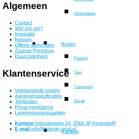
Algemeen
Vloermatten
Contact
Wie zijn wij?
Inspiratie
Nieuws
Buiten
Offerte aanvragen
Zaanse Printshop
Duurzaamheid
Parasol
Klantenservice
Tarp
Tuinposter
Veelgestelde vragen
Aanleverspecificaties
Zitzak
Templates
Privacyverklaring
Leveringsvoorwaarden
Kantoor
Industrieweg 24, 1566 JP Assendelft
E-mail
info@bofesto-print.nl
Kantoor