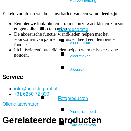
Patroon behang
Enkele voordelen van het aanschaffen van een wandkleed zijn:
Een nieuwe look binnen no-time: onze wandkleden zijn snel
en gemakkelijk op te hangen
Vloerdecoratie
De akoestische functie: wandkleden helpen met het
voorkomen van galmen in huis en heeft een dempende
Vloermatten
functie.
Licht isolerend: wandkleden helpen warmte beter vast te
houden.
Vloersticker
Vloerzeil
Service
info@bofesto-print.nl
+31 6250 72 000
Fotoproducten
Offerte aanvragen
Aluminium bord
Gerelateerde producten
Foto op canvas