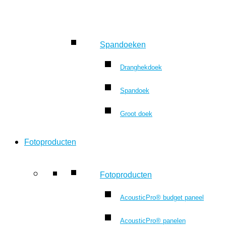
Spandoeken
Dranghekdoek
Spandoek
Groot doek
Fotoproducten
Fotoproducten
AcousticPro® budget paneel
AcousticPro® panelen