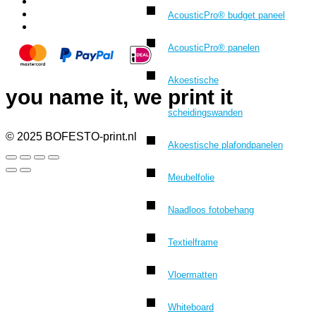
AcousticPro® budget paneel
AcousticPro® panelen
Akoestische
you name it, we print it
scheidingswanden
© 2025 BOFESTO-print.nl
Akoestische plafondpanelen
Meubelfolie
Naadloos fotobehang
Textielframe
Vloermatten
Whiteboard