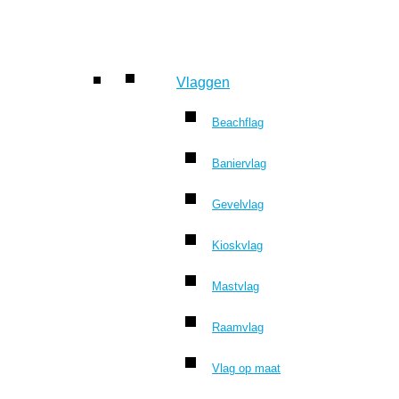
Vlaggen
Beachflag
Baniervlag
Gevelvlag
Kioskvlag
Mastvlag
Raamvlag
Vlag op maat