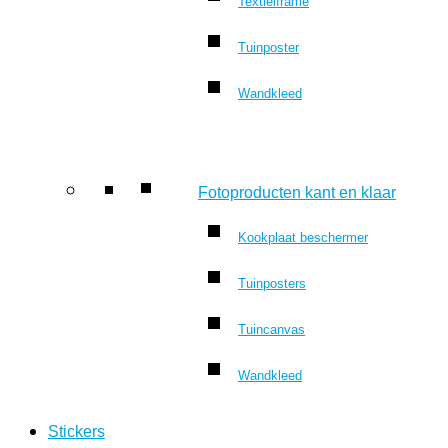
Textielframe
Tuinposter
Wandkleed
Fotoproducten kant en klaar
Kookplaat beschermer
Tuinposters
Tuincanvas
Wandkleed
Stickers