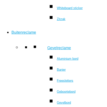
Whiteboard sticker
Zitzak
Buitenreclame
Gevelreclame
Aluminium bord
Banier
Freesletters
Geboortebord
Gevelbord