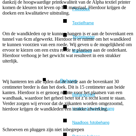
dankzij de hoogwaardige printkwaliteit van de Alpha textiel printer
komen de kleuren tot leven op het materiaal. Hierdoor krijgen de
Peesdoek
doeken een kwalitatieve uitstraling.
Textielframe
Om de wandkleden op te kunnen hangen is er aan de bovenkant een
Textielposter
tunnel van 6cm afgewerkt. Hierdoor is er ruimte om het wandkleed
te kunnen voorzien van een roede. Wij geven u de mogelijkheid om
ervoor te kiezen om een extra roede te plaatsen aan de onderkant.
Wandkleed
Hierdoor verhoog je het gewicht wat resulteert in een strakker
uiterlijk.
Behang
Wij hanteren ten alle tijden dat de roede aan de bovenkant 30
centimeter breder is dan het doek. Dit is 15 centimeter aan beide
kanten. Hierdoor is er genoeg ruimte voor het plaatsen van een
Behangcirkel
wandhaak, waardoor het geheel beter tot z’n recht komt te staan.
Verder zorgen wij ervoor dat de zijkanten worden omgezoomd,
Isolerend textiel behang
hierdoor krijgen de wandkleden een strakke afwerking.
Naadloos fotobehang
Schroeven en pluggen zijn niet inbegrepen