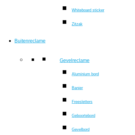
Whiteboard sticker
Zitzak
Buitenreclame
Gevelreclame
Aluminium bord
Banier
Freesletters
Geboortebord
Gevelbord