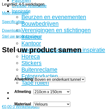
Patronen
Levertijd: 4-5 werkdagen
Creatie realisatie
Inspiratie
Meer informatie
Beurzen en evenementen
Specificaties
Bouwbedrijven
Verenigingen en stichtingen
Downloads
Interieur
Stel uw product samen
Kantoor
Stel uw product samen
Kookplaat beschermers inspiratie
Horeca
Stickers
Buitenreclame
Fotoproducten
Afwerking
Tape rollen
Afmeting
Materiaal
€
0,00
0
Winkelwagen