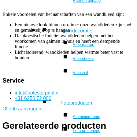
Patroon behang
Enkele voordelen van het aanschaffen van een wandkleed zijn:
Een nieuwe look binnen no-time: onze wandkleden zijn snel
en gemakkelijk op te hangen
Vloerdecoratie
De akoestische functie: wandkleden helpen met het
voorkomen van galmen in huis en heeft een dempende
Vloermatten
functie.
Licht isolerend: wandkleden helpen warmte beter vast te
houden.
Vloersticker
Vloerzeil
Service
info@bofesto-print.nl
+31 6250 72 000
Fotoproducten
Offerte aanvragen
Aluminium bord
Gerelateerde producten
Foto op canvas