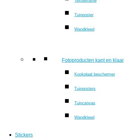
Textielframe
Tuinposter
Wandkleed
Fotoproducten kant en klaar
Kookplaat beschermer
Tuinposters
Tuincanvas
Wandkleed
Stickers