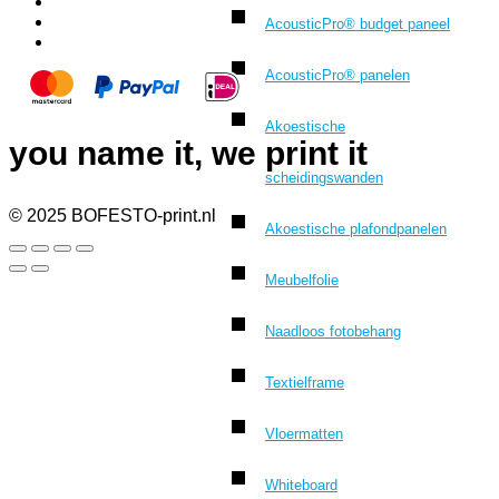
AcousticPro® budget paneel
AcousticPro® panelen
Akoestische
you name it, we print it
scheidingswanden
© 2025 BOFESTO-print.nl
Akoestische plafondpanelen
Meubelfolie
Naadloos fotobehang
Textielframe
Vloermatten
Whiteboard