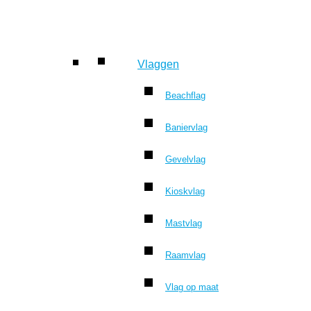
Vlaggen
Beachflag
Baniervlag
Gevelvlag
Kioskvlag
Mastvlag
Raamvlag
Vlag op maat