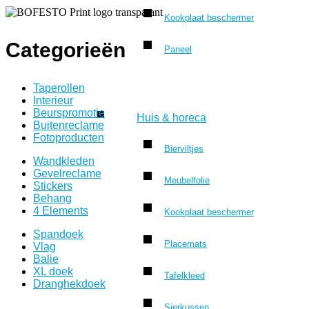
Kookplaat beschermer
Categorieën
Paneel
Taperollen
Interieur
Beurspromotie
Huis & horeca
Buitenreclame
Fotoproducten
Bierviltjes
Wandkleden
Gevelreclame
Meubelfolie
Stickers
Behang
4 Elements
Kookplaat beschermer
Spandoek
Placemats
Vlag
Balie
XL doek
Tafelkleed
Dranghekdoek
Sierkussen