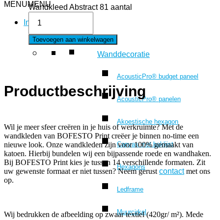
MENU
MENU
Wandkleed Abstract 81 aantal
Interieur
Toevoegen aan winkelwagen
Wanddecoratie
AcousticPro® budget paneel
Productbeschrijving
AcousticPro® panelen
Akoestische hexagon
Wil je meer sfeer creëren in je huis of werkruimte? Met de
wandkleden van BOFESTO Print creëer je binnen no-time een
Canvas met baklijst
nieuwe look. Onze wandkleden zijn voor 100% gemaakt van
katoen. Hierbij bundelen wij een bijpassende roede en wandhaken.
Bij BOFESTO Print kies je tussen 14 verschillende formaten. Zit
Hexagons
uw gewenste formaat er niet tussen? Neem gerust
contact
met ons
op.
Ledframe
Muurcirkel
Wij bedrukken de afbeelding op zwaar textiel (420gr/ m²). Mede