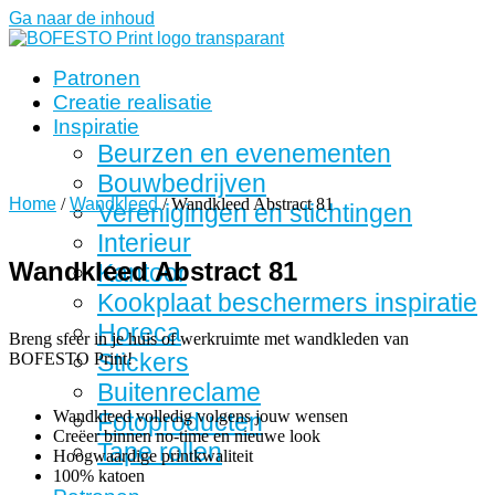
Ga naar de inhoud
Patronen
Creatie realisatie
Inspiratie
Beurzen en evenementen
Bouwbedrijven
Home
/
Wandkleed
/ Wandkleed Abstract 81
Verenigingen en stichtingen
Interieur
Wandkleed Abstract 81
Kantoor
Kookplaat beschermers inspiratie
Horeca
Breng sfeer in je huis of werkruimte met wandkleden van
Stickers
BOFESTO Print!
Buitenreclame
Wandkleed volledig volgens jouw wensen
Fotoproducten
Creëer binnen no-time en nieuwe look
Tape rollen
Hoogwaardige printkwaliteit
100% katoen