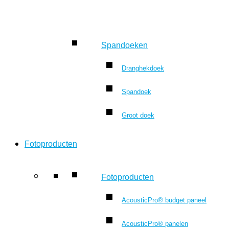
Spandoeken
Dranghekdoek
Spandoek
Groot doek
Fotoproducten
Fotoproducten
AcousticPro® budget paneel
AcousticPro® panelen