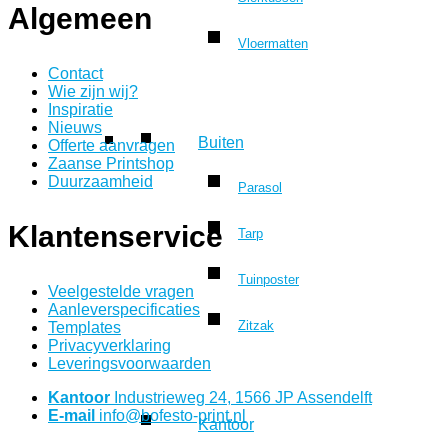
Algemeen
Vloermatten
Contact
Wie zijn wij?
Inspiratie
Nieuws
Buiten
Offerte aanvragen
Zaanse Printshop
Duurzaamheid
Parasol
Klantenservice
Tarp
Tuinposter
Veelgestelde vragen
Aanleverspecificaties
Zitzak
Templates
Privacyverklaring
Leveringsvoorwaarden
Kantoor
Industrieweg 24, 1566 JP Assendelft
E-mail
info@bofesto-print.nl
Kantoor