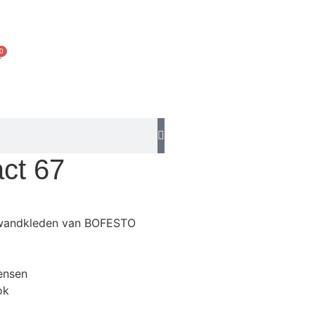
0
ct 67
t wandkleden van BOFESTO
wensen
ook