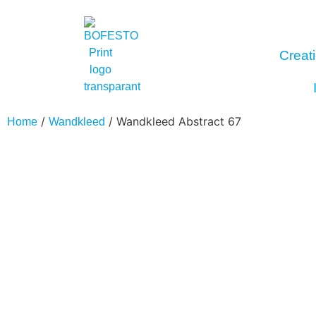
Creati
/
/ Wandkleed Abstract 67
Home
Wandkleed
Interieur
Buitenreclame
Fotoproducten
Stick