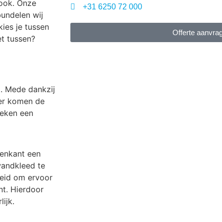
look. Onze
+31 6250 72 000
undelen wij
ies je tussen
Offerte aanvra
et tussen?
). Mede dankzij
ter komen de
oeken een
enkant een
wandkleed te
heid om ervoor
nt. Hierdoor
lijk.