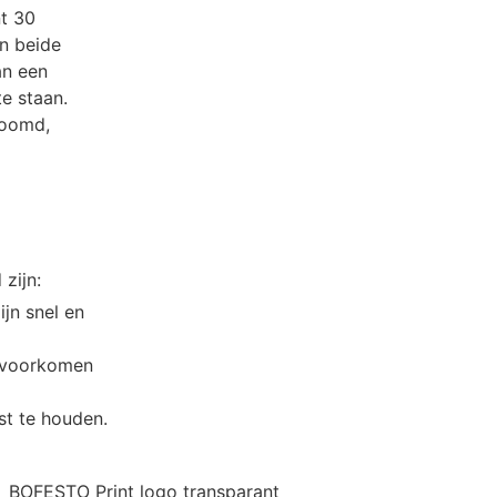
nt 30
an beide
an een
e staan.
zoomd,
 zijn:
jn snel en
t voorkomen
st te houden.