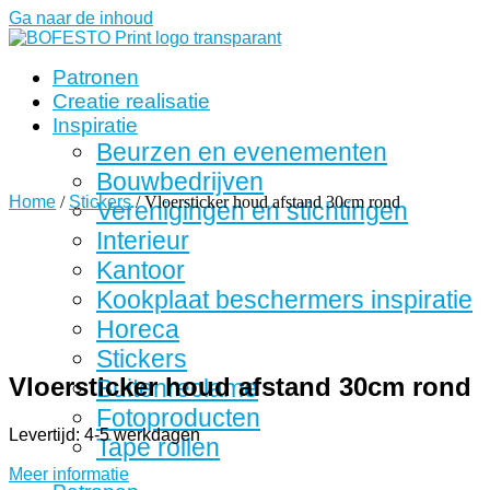
Ga naar de inhoud
Patronen
Creatie realisatie
Inspiratie
Beurzen en evenementen
Bouwbedrijven
Home
/
Stickers
/ Vloersticker houd afstand 30cm rond
Verenigingen en stichtingen
Interieur
Kantoor
Kookplaat beschermers inspiratie
Horeca
Stickers
Vloersticker houd afstand 30cm rond
Buitenreclame
Fotoproducten
Levertijd: 4-5 werkdagen
Tape rollen
Meer informatie