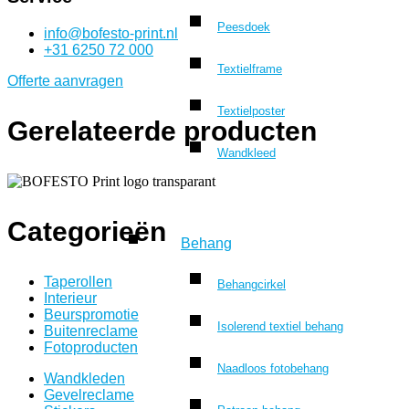
Peesdoek
info@bofesto-print.nl
+31 6250 72 000
Textielframe
Offerte aanvragen
Textielposter
Gerelateerde producten
Wandkleed
Categorieën
Behang
Taperollen
Behangcirkel
Interieur
Beurspromotie
Isolerend textiel behang
Buitenreclame
Fotoproducten
Naadloos fotobehang
Wandkleden
Gevelreclame