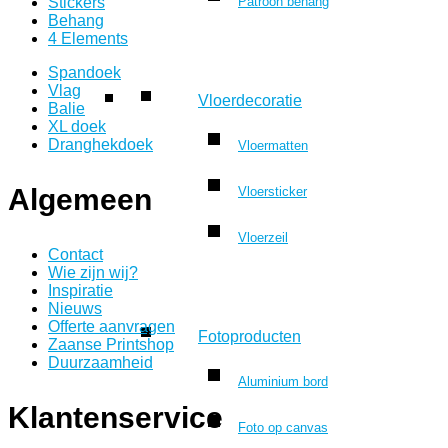
Stickers
Patroon behang
Behang
4 Elements
Spandoek
Vlag
Vloerdecoratie
Balie
XL doek
Dranghekdoek
Vloermatten
Algemeen
Vloersticker
Vloerzeil
Contact
Wie zijn wij?
Inspiratie
Nieuws
Offerte aanvragen
Fotoproducten
Zaanse Printshop
Duurzaamheid
Aluminium bord
Klantenservice
Foto op canvas