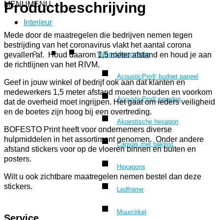
Productbeschrijving
MENU
MENU
Interieur
Mede door de maatregelen die bedrijven nemen tegen
bestrijding van het coronavirus vlakt het aantal corona
Wanddecoratie
gevallen af. Houd daarom 1,5 meter afstand en houd je aan
de richtlijnen van het RIVM.
AcousticPro® budget paneel
Geef in jouw winkel of bedrijf ook aan dat klanten en
medewerkers 1,5 meter afstand moeten houden en voorkom
AcousticPro® panelen
dat de overheid moet ingrijpen. Het gaat om ieders veiligheid
en de boetes zijn hoog bij een overtreding.
Akoestische hexagon
BOFESTO Print heeft voor ondernemers diverse
hulpmiddelen in het assortiment genomen. Onder andere
Canvas met baklijst
afstand stickers voor op de vloeren binnen en buiten en
posters.
Hexagons
Wilt u ook zichtbare maatregelen nemen bestel dan deze
stickers.
Ledframe
Muurcirkel
Service