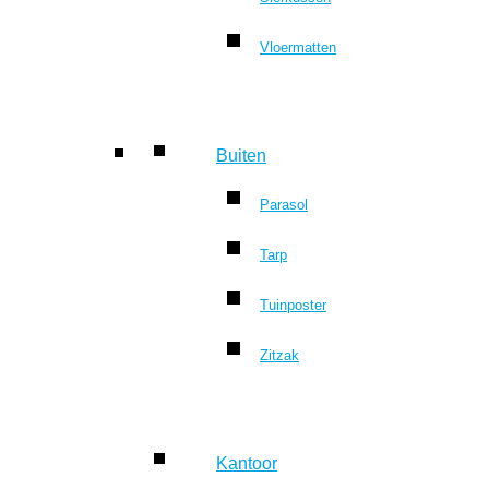
Vloermatten
Buiten
Parasol
Tarp
Tuinposter
Zitzak
Kantoor