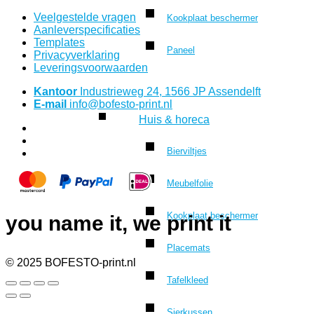
Veelgestelde vragen
Kookplaat beschermer
Aanleverspecificaties
Templates
Paneel
Privacyverklaring
Leveringsvoorwaarden
Kantoor
Industrieweg 24, 1566 JP Assendelft
E-mail
info@bofesto-print.nl
Huis & horeca
Bierviltjes
Meubelfolie
Kookplaat beschermer
you name it, we print it
Placemats
© 2025 BOFESTO-print.nl
Tafelkleed
Sierkussen