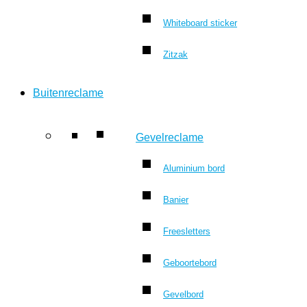
Whiteboard sticker
Zitzak
Buitenreclame
Gevelreclame
Aluminium bord
Banier
Freesletters
Geboortebord
Gevelbord