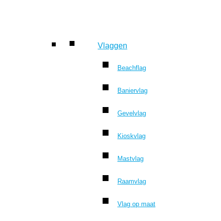
Vlaggen
Beachflag
Baniervlag
Gevelvlag
Kioskvlag
Mastvlag
Raamvlag
Vlag op maat