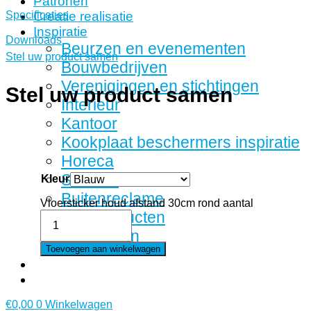
Patronen
Specificaties
Creatie realisatie
Inspiratie
Downloads
Beurzen en evenementen
Stel uw product samen
Bouwbedrijven
Verenigingen en stichtingen
Stel uw product samen
Interieur
Kantoor
Kookplaat beschermers inspiratie
Horeca
Stickers
Kleur
Buitenreclame
Vloersticker houd afstand 30cm rond aantal
Fotoproducten
Tape rollen
Toevoegen aan winkelwagen
€
0,00
0
Winkelwagen