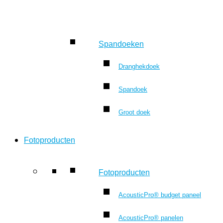
Spandoeken
Dranghekdoek
Spandoek
Groot doek
Fotoproducten
Fotoproducten
AcousticPro® budget paneel
AcousticPro® panelen