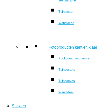
Textielframe
Tuinposter
Wandkleed
Fotoproducten kant en klaar
Kookplaat beschermer
Tuinposters
Tuincanvas
Wandkleed
Stickers