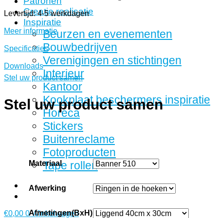
Patronen
Creatie realisatie
Levertijd: 4-5 werkdagen
Inspiratie
Meer informatie
Beurzen en evenementen
Bouwbedrijven
Specificaties
Verenigingen en stichtingen
Downloads
Interieur
Stel uw product samen
Kantoor
Kookplaat beschermers inspiratie
Stel uw product samen
Horeca
Stickers
Buitenreclame
Fotoproducten
Materiaal
Tape rollen
Afwerking
Afmetingen(BxH)
€
0,00
0
Winkelwagen