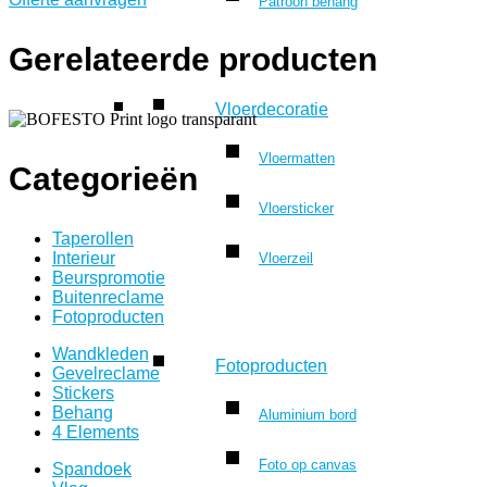
Patroon behang
Gerelateerde producten
Vloerdecoratie
Vloermatten
Categorieën
Vloersticker
Taperollen
Interieur
Vloerzeil
Beurspromotie
Buitenreclame
Fotoproducten
Wandkleden
Fotoproducten
Gevelreclame
Stickers
Behang
Aluminium bord
4 Elements
Foto op canvas
Spandoek