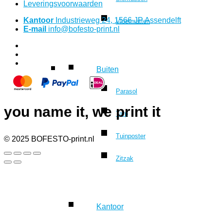
Leveringsvoorwaarden
Kantoor
Industrieweg 24, 1566 JP Assendelft
Vloermatten
E-mail
info@bofesto-print.nl
Buiten
Parasol
you name it, we print it
Tarp
Tuinposter
© 2025 BOFESTO-print.nl
Zitzak
Kantoor