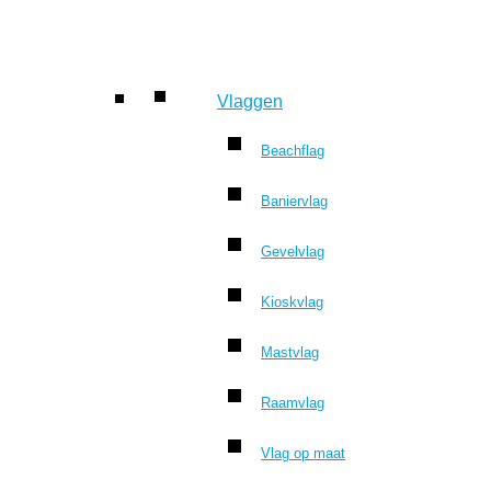
Vlaggen
Beachflag
Baniervlag
Gevelvlag
Kioskvlag
Mastvlag
Raamvlag
Vlag op maat