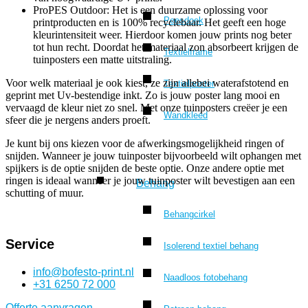
ProPES Outdoor: Het is een duurzame oplossing voor
Peesdoek
printproducten en is 100% recyclebaar. Het geeft een hoge
kleurintensiteit weer. Hierdoor komen jouw prints nog beter
tot hun recht. Doordat het materiaal zon absorbeert krijgen de
Textielframe
tuinposters een matte uitstraling.
Voor welk materiaal je ook kiest, ze zijn allebei waterafstotend en
Textielposter
geprint met Uv-bestendige inkt. Zo is jouw poster lang mooi en
vervaagd de kleur niet zo snel. Met onze tuinposters creëer je een
Wandkleed
sfeer die je nergens anders proeft.
Je kunt bij ons kiezen voor de afwerkingsmogelijkheid ringen of
snijden. Wanneer je jouw tuinposter bijvoorbeeld wilt ophangen met
spijkers is de optie snijden de beste optie. Onze andere optie met
ringen is ideaal wanneer je jouw tuinposter wilt bevestigen aan een
Behang
schutting of muur.
Behangcirkel
Service
Isolerend textiel behang
info@bofesto-print.nl
Naadloos fotobehang
+31 6250 72 000
Offerte aanvragen