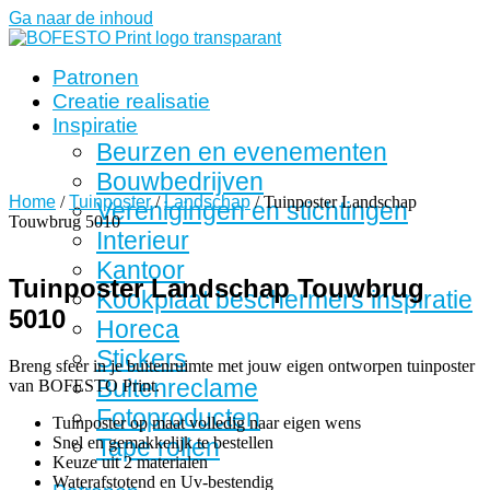
Ga naar de inhoud
Patronen
Creatie realisatie
Inspiratie
Beurzen en evenementen
Bouwbedrijven
Home
/
Tuinposter
/
Landschap
/ Tuinposter Landschap
Verenigingen en stichtingen
Touwbrug 5010
Interieur
Kantoor
Tuinposter Landschap Touwbrug
Kookplaat beschermers inspiratie
5010
Horeca
Stickers
Breng sfeer in je buitenruimte met jouw eigen ontworpen tuinposter
Buitenreclame
van BOFESTO Print.
Fotoproducten
Tuinposter op maat volledig naar eigen wens
Snel en gemakkelijk te bestellen
Tape rollen
Keuze uit 2 materialen
Waterafstotend en Uv-bestendig