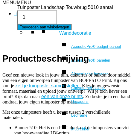
MENU
MENU
Tuinposter Landschap Touwbrug 5010 aantal
Interieur
Toevoegen aan winkelwagen
Wanddecoratie
AcousticPro® budget paneel
Productbeschrijving
AcousticPro® panelen
Akoestische hexagon
Geef een nieuwe look in jouw tuin, dakterras of balkon door middel
van een eigen ontworpen tuinposter van BOFESTO Print. Bij ons
kun je
zelf je tuinposter samenstellen
. Kies jouw gewenste
Canvas met baklijst
formaat, materiaal en upload jouw ontwerp! Wil je toch liever een
print? Kijk dan naar
een van onze prints
. Zo bestel je in een hand
Hexagons
omdraai jouw eigen tuinposter op maat.
Met onze tuinposters heeft u keuze tussen 2 verschillende
Ledframe
materialen:
Banner 510: Het is een PVC doek dat de tuinposters voorziet
Muurcirkel
van hoogwaardige UV-prints.