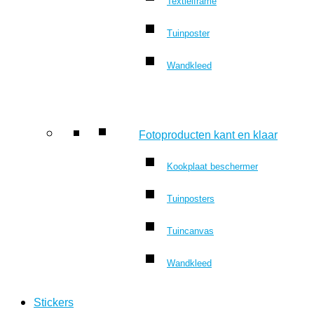
Textielframe
Tuinposter
Wandkleed
Fotoproducten kant en klaar
Kookplaat beschermer
Tuinposters
Tuincanvas
Wandkleed
Stickers