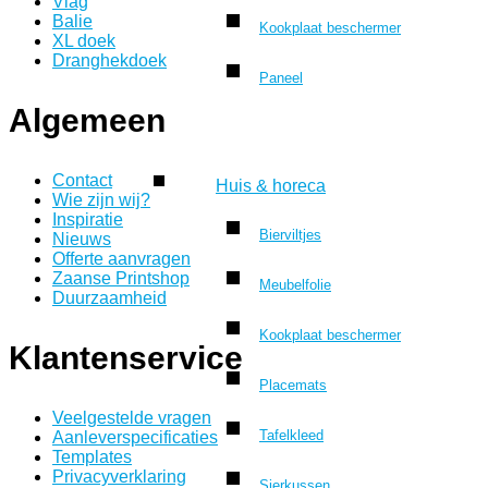
Vlag
Balie
Kookplaat beschermer
XL doek
Dranghekdoek
Paneel
Algemeen
Contact
Huis & horeca
Wie zijn wij?
Inspiratie
Bierviltjes
Nieuws
Offerte aanvragen
Zaanse Printshop
Meubelfolie
Duurzaamheid
Kookplaat beschermer
Klantenservice
Placemats
Veelgestelde vragen
Tafelkleed
Aanleverspecificaties
Templates
Privacyverklaring
Sierkussen