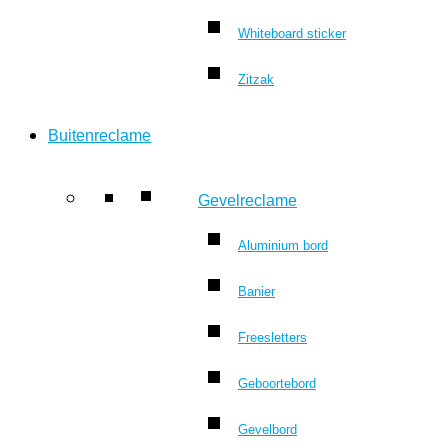
Whiteboard sticker
Zitzak
Buitenreclame
Gevelreclame
Aluminium bord
Banier
Freesletters
Geboortebord
Gevelbord