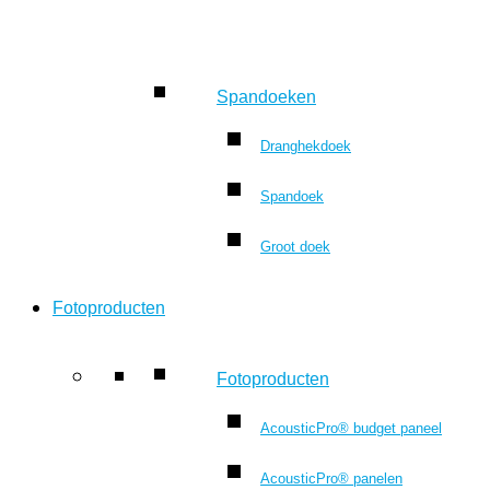
Spandoeken
Dranghekdoek
Spandoek
Groot doek
Fotoproducten
Fotoproducten
AcousticPro® budget paneel
AcousticPro® panelen