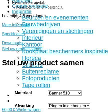
Patronen
Keuze uit 2 materialen
Creatie realisatie
Waterafstotend en Uv-bestendig
Inspiratie
Levertijd: 4-5 werkdagen
Beurzen en evenementen
Bouwbedrijven
Meer informatie
Verenigingen en stichtingen
Specificaties
Interieur
Downloads
Kantoor
Stel uw product samen
Kookplaat beschermers inspiratie
Horeca
Stel uw product samen
Stickers
Buitenreclame
Fotoproducten
Tape rollen
Materiaal
Afwerking
€
0,00
0
Winkelwagen