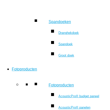
Spandoeken
Dranghekdoek
Spandoek
Groot doek
Fotoproducten
Fotoproducten
AcousticPro® budget paneel
AcousticPro® panelen