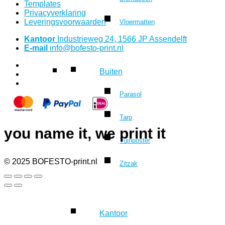
Templates
Privacyverklaring
Leveringsvoorwaarden
Vloermatten
Kantoor
Industrieweg 24, 1566 JP Assendelft
E-mail
info@bofesto-print.nl
Buiten
Parasol
Tarp
you name it, we print it
Tuinposter
© 2025 BOFESTO-print.nl
Zitzak
Kantoor