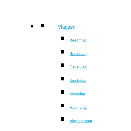
Vlaggen
Beachflag
Baniervlag
Gevelvlag
Kioskvlag
Mastvlag
Raamvlag
Vlag op maat