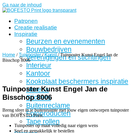
Ga naar de inhoud
Patronen
Creatie realisatie
Inspiratie
Beurzen en evenementen
Bouwbedrijven
Home
/
Tuinposter
/
Kunst
/ Tuinposter Kunst Engel Jan de
Verenigingen en stichtingen
Bisschop 8006
Interieur
Kantoor
Kookplaat beschermers inspiratie
Tuinposter Kunst Engel Jan de
Horeca
Bisschop 8006
Stickers
Buitenreclame
Breng sfeer in je buitenruimte met jouw eigen ontworpen tuinposter
Fotoproducten
van BOFESTO Print.
Tape rollen
Tuinposter op maat volledig naar eigen wens
Snel en gemakkelijk te bestellen