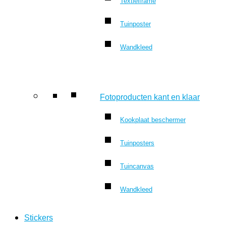
Textielframe
Tuinposter
Wandkleed
Fotoproducten kant en klaar
Kookplaat beschermer
Tuinposters
Tuincanvas
Wandkleed
Stickers