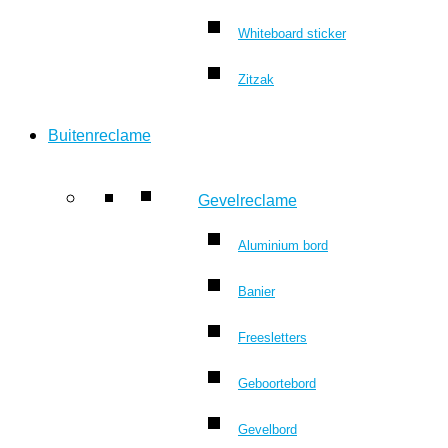
Whiteboard sticker
Zitzak
Buitenreclame
Gevelreclame
Aluminium bord
Banier
Freesletters
Geboortebord
Gevelbord