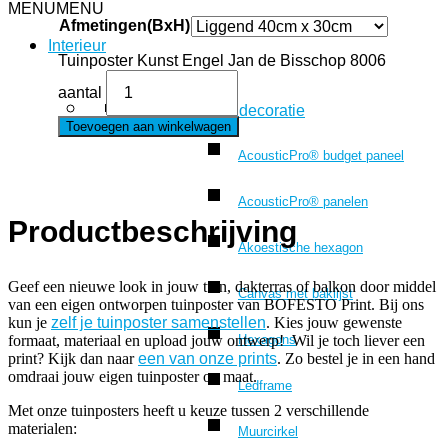
MENU
MENU
Afmetingen(BxH)
Interieur
Tuinposter Kunst Engel Jan de Bisschop 8006
aantal
Wanddecoratie
Toevoegen aan winkelwagen
AcousticPro® budget paneel
AcousticPro® panelen
Productbeschrijving
Akoestische hexagon
Geef een nieuwe look in jouw tuin, dakterras of balkon door middel
Canvas met baklijst
van een eigen ontworpen tuinposter van BOFESTO Print. Bij ons
kun je
zelf je tuinposter samenstellen
. Kies jouw gewenste
Hexagons
formaat, materiaal en upload jouw ontwerp! Wil je toch liever een
print? Kijk dan naar
een van onze prints
. Zo bestel je in een hand
omdraai jouw eigen tuinposter op maat.
Ledframe
Met onze tuinposters heeft u keuze tussen 2 verschillende
materialen:
Muurcirkel