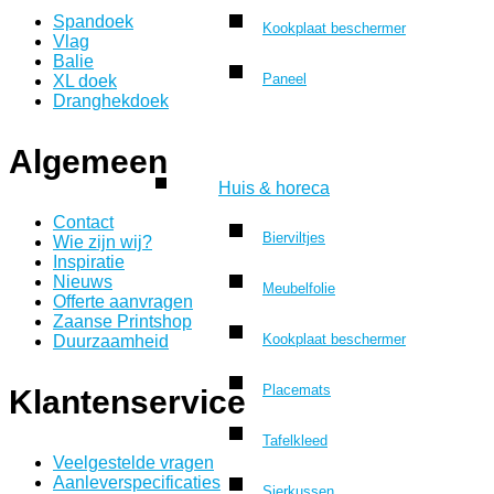
Spandoek
Kookplaat beschermer
Vlag
Balie
Paneel
XL doek
Dranghekdoek
Algemeen
Huis & horeca
Contact
Bierviltjes
Wie zijn wij?
Inspiratie
Nieuws
Meubelfolie
Offerte aanvragen
Zaanse Printshop
Kookplaat beschermer
Duurzaamheid
Placemats
Klantenservice
Tafelkleed
Veelgestelde vragen
Aanleverspecificaties
Sierkussen