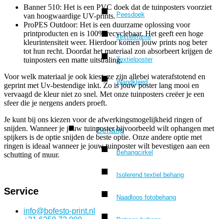
Banner 510: Het is een PVC doek dat de tuinposters voorziet
Peesdoek
van hoogwaardige UV-prints.
ProPES Outdoor: Het is een duurzame oplossing voor
printproducten en is 100% recyclebaar. Het geeft een hoge
Textielframe
kleurintensiteit weer. Hierdoor komen jouw prints nog beter
tot hun recht. Doordat het materiaal zon absorbeert krijgen de
Textielposter
tuinposters een matte uitstraling.
Voor welk materiaal je ook kiest, ze zijn allebei waterafstotend en
Wandkleed
geprint met Uv-bestendige inkt. Zo is jouw poster lang mooi en
vervaagd de kleur niet zo snel. Met onze tuinposters creëer je een
sfeer die je nergens anders proeft.
Je kunt bij ons kiezen voor de afwerkingsmogelijkheid ringen of
snijden. Wanneer je jouw tuinposter bijvoorbeeld wilt ophangen met
Behang
spijkers is de optie snijden de beste optie. Onze andere optie met
ringen is ideaal wanneer je jouw tuinposter wilt bevestigen aan een
Behangcirkel
schutting of muur.
Isolerend textiel behang
Service
Naadloos fotobehang
info@bofesto-print.nl