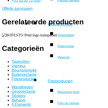
+31 6250 72 000
Patroon behang
Offerte aanvragen
Gerelateerde producten
Vloerdecoratie
Vloermatten
Vloersticker
Categorieën
Vloerzeil
Taperollen
Interieur
Beurspromotie
Buitenreclame
Fotoproducten
Fotoproducten
Wandkleden
Gevelreclame
Aluminium bord
Stickers
Behang
Foto op canvas
4 Elements