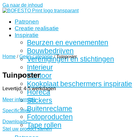
Ga naar de inhoud
Patronen
Creatie realisatie
Inspiratie
Beurzen en evenementen
Bouwbedrijven
Home
/
Geen categorie
/ Tuinposter
Verenigingen en stichtingen
Interieur
Tuinposter
Kantoor
Kookplaat beschermers inspiratie
Levertijd: 4-5 werkdagen
Horeca
Stickers
Meer informatie
Buitenreclame
Specificaties
Fotoproducten
Downloads
Tape rollen
Stel uw product samen