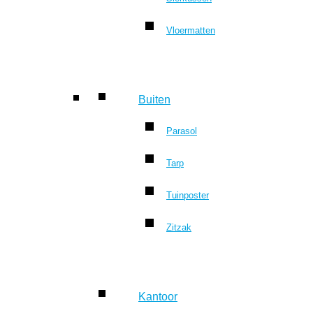
Vloermatten
Buiten
Parasol
Tarp
Tuinposter
Zitzak
Kantoor