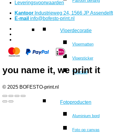
Patroon behang
Leveringsvoorwaarden
Kantoor
Industrieweg 24, 1566 JP Assendelft
E-mail
info@bofesto-print.nl
Vloerdecoratie
Vloermatten
Vloersticker
you name it, we print it
Vloerzeil
© 2025 BOFESTO-print.nl
Fotoproducten
Aluminium bord
Foto op canvas