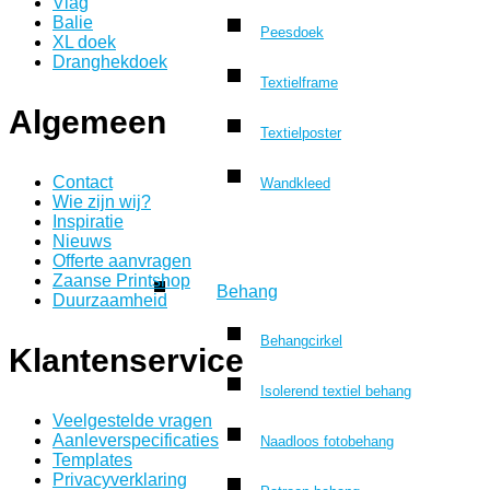
Vlag
Balie
Peesdoek
XL doek
Dranghekdoek
Textielframe
Algemeen
Textielposter
Contact
Wandkleed
Wie zijn wij?
Inspiratie
Nieuws
Offerte aanvragen
Zaanse Printshop
Behang
Duurzaamheid
Behangcirkel
Klantenservice
Isolerend textiel behang
Veelgestelde vragen
Aanleverspecificaties
Naadloos fotobehang
Templates
Privacyverklaring