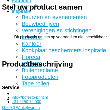
Patronen
Stel uw product samen
Creatie realisatie
Inspiratie
Beurzen en evenementen
Bouwbedrijven
Verenigingen en stichtingen
Interieur
Dit product is nu niet op voorraad en niet beschikbaar.
Kantoor
Kookplaat beschermers inspiratie
Horeca
Productbeschrijving
Stickers
Buitenreclame
Fotoproducten
Tape rollen
Service
info@bofesto-print.nl
+31 6250 72 000
€
0,00
0
Winkelwagen