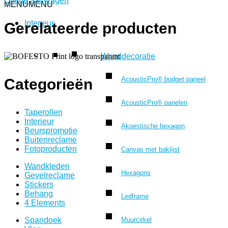
Offerte aanvragen
MENU
MENU
Interieur
Gerelateerde producten
Wanddecoratie
AcousticPro® budget paneel
Categorieën
AcousticPro® panelen
Taperollen
Interieur
Akoestische hexagon
Beurspromotie
Buitenreclame
Fotoproducten
Canvas met baklijst
Wandkleden
Hexagons
Gevelreclame
Stickers
Behang
Ledframe
4 Elements
Spandoek
Muurcirkel