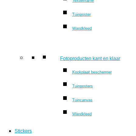
Textielframe
Tuinposter
Wandkleed
Fotoproducten kant en klaar
Kookplaat beschermer
Tuinposters
Tuincanvas
Wandkleed
Stickers