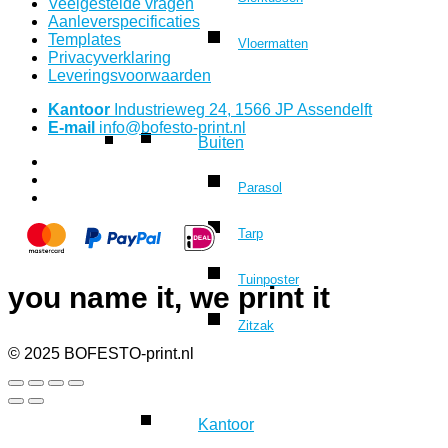
Veelgestelde vragen
Aanleverspecificaties
Templates
Vloermatten
Privacyverklaring
Leveringsvoorwaarden
Kantoor
Industrieweg 24, 1566 JP Assendelft
E-mail
info@bofesto-print.nl
Buiten
Parasol
Tarp
Tuinposter
you name it, we print it
Zitzak
© 2025 BOFESTO-print.nl
Kantoor