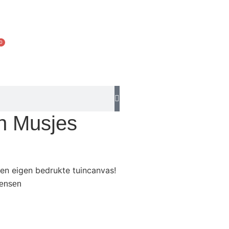
0
n Musjes
een eigen bedrukte tuincanvas!
wensen