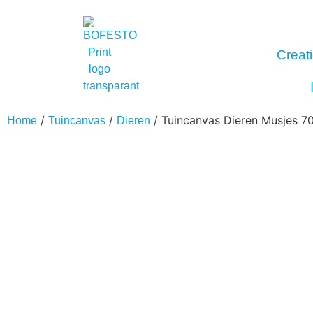
Creati
/
/
/ Tuincanvas Dieren Musjes 7
Home
Tuincanvas
Dieren
Interieur
Buitenreclame
Fotoproducten
Stick