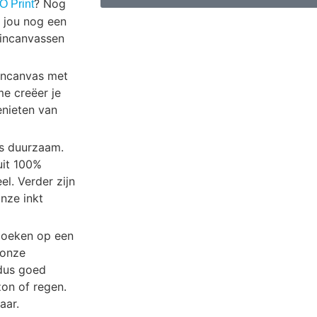
? Nog
 Print
 jou nog een
uincanvassen
uincanvas met
me creëer je
genieten van
ns duurzaam.
uit 100%
el. Verder zijn
nze inkt
doeken op een
 onze
dus goed
zon of regen.
aar.