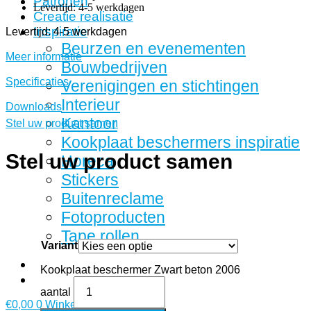
Patronen
Levertijd: 4-5 werkdagen
Creatie realisatie
Inspiratie
Levertijd: 4-5 werkdagen
Beurzen en evenementen
Meer informatie
Bouwbedrijven
Specificaties
Verenigingen en stichtingen
Interieur
Downloads
Kantoor
Stel uw product samen
Kookplaat beschermers inspiratie
Stel uw product samen
Horeca
Stickers
Buitenreclame
Fotoproducten
Tape rollen
Variant
Kookplaat beschermer Zwart beton 2006
aantal
€
0,00
0
Winkelwagen