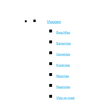
Vlaggen
Beachflag
Baniervlag
Gevelvlag
Kioskvlag
Mastvlag
Raamvlag
Vlag op maat