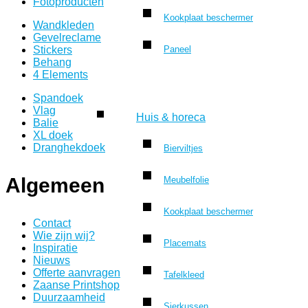
Fotoproducten
Kookplaat beschermer
Wandkleden
Gevelreclame
Stickers
Paneel
Behang
4 Elements
Spandoek
Vlag
Huis & horeca
Balie
XL doek
Dranghekdoek
Bierviltjes
Algemeen
Meubelfolie
Kookplaat beschermer
Contact
Wie zijn wij?
Placemats
Inspiratie
Nieuws
Offerte aanvragen
Tafelkleed
Zaanse Printshop
Duurzaamheid
Sierkussen