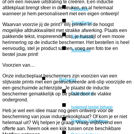
of om een nieuwe uitstraling te creëren. Een inductie
afdekplaat brengt sfeer in de keuken, en al helemaal
Peesdoek
wanneer je hem personaliseert met een eigen ontwerp!
Textielframe
Waarvan voorzie jij de print? Wij printen in de hoogst
mogelijke afdrukkwaliteit met strakke afwerking. Plaats een
pakkende tekst, inspirerende foto, je huisstijl of een mooie
Textielposter
herinnering op de inductie beschermer. Het bestellen is heel
eenvoudig, stel je product samen, voeg een foto toe en
Wandkleed
bestel jouw print!
Voorzien van…
Onze inductieplaat beschermers zijn voorzien van een
Behang
slijtvaste prints met een gestructureerde anti-slip voorzijde en
een geschuimde achterzijde. Je plaatst de inductie
Behangcirkel
beschermer gemakkelijk op de plaat door de vlakke
ondergrond.
Isolerend textiel behang
Heb je wel een idee maar nog geen ontwerp voor de
bescherming van jouw inductiekookplaat? Of kom je er niet
Naadloos fotobehang
helemaal uit? Wij helpen je graag. Vraag vrijblijvend een
offerte aan. Neem ook een kijk tussen onze beschikbare