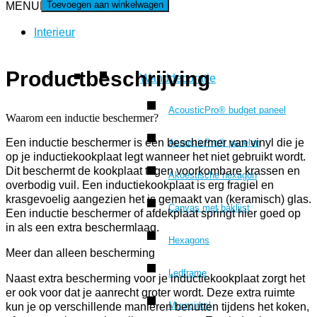
Toevoegen aan winkelwagen
MENU
MENU
Interieur
Productbeschrijving
Wanddecoratie
AcousticPro® budget paneel
Waarom een inductie beschermer?
Een inductie beschermer is een beschermer van vinyl die je
AcousticPro® panelen
op je inductiekookplaat legt wanneer het niet gebruikt wordt.
Dit beschermt de kookplaat tegen voorkombare krassen en
Akoestische hexagon
overbodig vuil. Een inductiekookplaat is erg fragiel en
krasgevoelig aangezien het is gemaakt van (keramisch) glas.
Canvas met baklijst
Een inductie beschermer of afdekplaat springt hier goed op
in als een extra beschermlaag.
Hexagons
Meer dan alleen bescherming
Ledframe
Naast extra bescherming voor je inductiekookplaat zorgt het
er ook voor dat je aanrecht groter wordt. Deze extra ruimte
Muurcirkel
kun je op verschillende manieren benutten tijdens het koken,