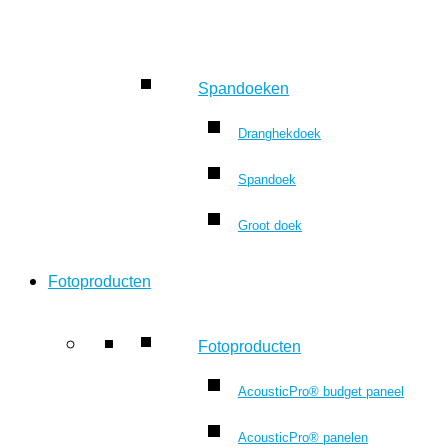
Spandoeken
Dranghekdoek
Spandoek
Groot doek
Fotoproducten
Fotoproducten
AcousticPro® budget paneel
AcousticPro® panelen