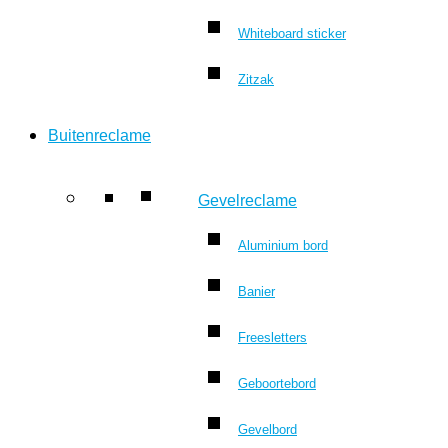
Whiteboard sticker
Zitzak
Buitenreclame
Gevelreclame
Aluminium bord
Banier
Freesletters
Geboortebord
Gevelbord