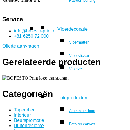
Motiflow patronen.
Patroon behang
Service
Vloerdecoratie
info@bofesto-print.nl
+31 6250 72 000
Vloermatten
Offerte aanvragen
Vloersticker
Gerelateerde producten
Vloerzeil
Categorieën
Fotoproducten
Taperollen
Aluminium bord
Interieur
Beurspromotie
Foto op canvas
Buitenreclame