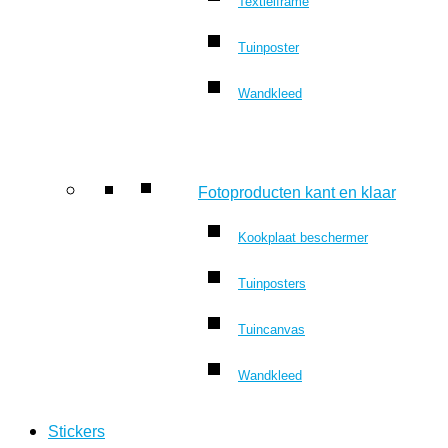
Textielframe
Tuinposter
Wandkleed
Fotoproducten kant en klaar
Kookplaat beschermer
Tuinposters
Tuincanvas
Wandkleed
Stickers