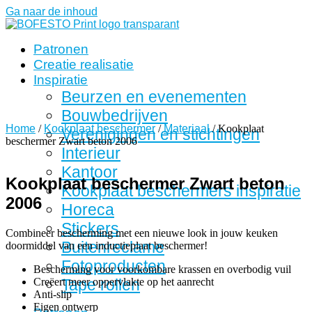
Ga naar de inhoud
Patronen
Creatie realisatie
Inspiratie
Beurzen en evenementen
Bouwbedrijven
Home
/
Kookplaat beschermer
/
Materiaal
/ Kookplaat
Verenigingen en stichtingen
beschermer Zwart beton 2006
Interieur
Kantoor
Kookplaat beschermer Zwart beton
Kookplaat beschermers inspiratie
2006
Horeca
Stickers
Combineer bescherming met een nieuwe look in jouw keuken
Buitenreclame
doormiddel van een inductieplaat beschermer!
Fotoproducten
Bescherming voor voorkombare krassen en overbodig vuil
Creëert meer oppervlakte op het aanrecht
Tape rollen
Anti-slip
Eigen ontwerp