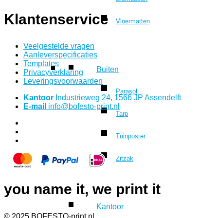
Klantenservice
Vloermatten
Veelgestelde vragen
Aanleverspecificaties
Templates
Buiten
Privacyverklaring
Leveringsvoorwaarden
Parasol
Kantoor
Industrieweg 24, 1566 JP Assendelft
E-mail
info@bofesto-print.nl
Tarp
Tuinposter
Zitzak
you name it, we print it
Kantoor
© 2025 BOFESTO-print.nl