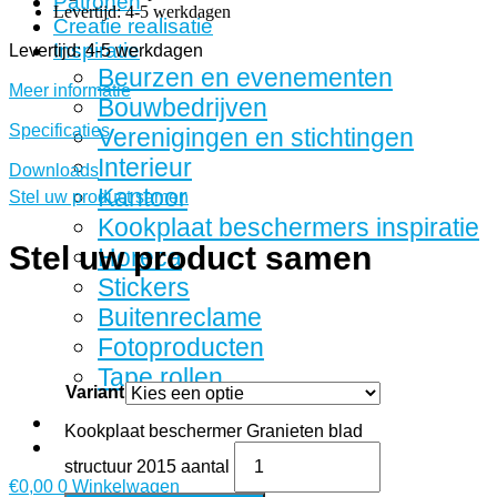
Patronen
Levertijd: 4-5 werkdagen
Creatie realisatie
Inspiratie
Levertijd: 4-5 werkdagen
Beurzen en evenementen
Meer informatie
Bouwbedrijven
Specificaties
Verenigingen en stichtingen
Interieur
Downloads
Kantoor
Stel uw product samen
Kookplaat beschermers inspiratie
Stel uw product samen
Horeca
Stickers
Buitenreclame
Fotoproducten
Tape rollen
Variant
Kookplaat beschermer Granieten blad
structuur 2015 aantal
€
0,00
0
Winkelwagen