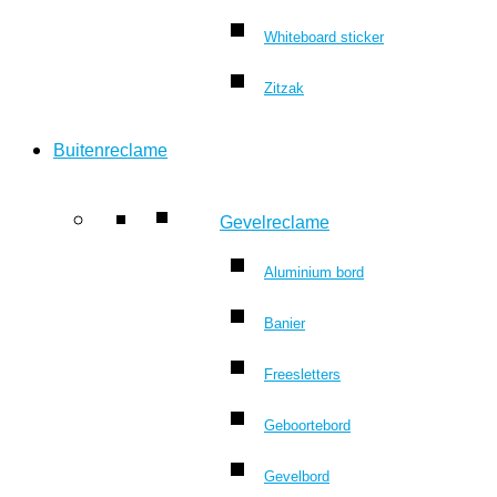
Whiteboard sticker
Zitzak
Buitenreclame
Gevelreclame
Aluminium bord
Banier
Freesletters
Geboortebord
Gevelbord