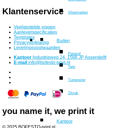
Klantenservice
Vloermatten
Veelgestelde vragen
Aanleverspecificaties
Templates
Buiten
Privacyverklaring
Leveringsvoorwaarden
Parasol
Kantoor
Industrieweg 24, 1566 JP Assendelft
E-mail
info@bofesto-print.nl
Tarp
Tuinposter
Zitzak
you name it, we print it
Kantoor
© 2025 BOFESTO-print.nl