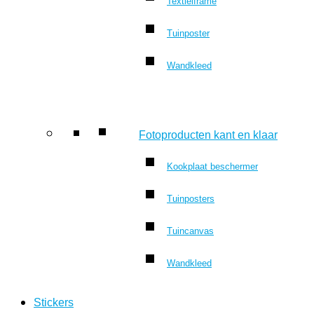
Textielframe
Tuinposter
Wandkleed
Fotoproducten kant en klaar
Kookplaat beschermer
Tuinposters
Tuincanvas
Wandkleed
Stickers