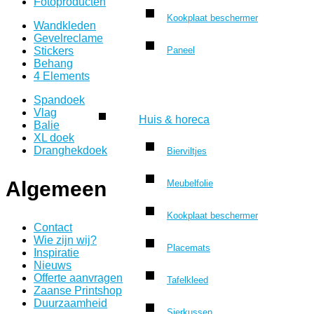
Fotoproducten
Kookplaat beschermer
Wandkleden
Gevelreclame
Stickers
Paneel
Behang
4 Elements
Spandoek
Vlag
Huis & horeca
Balie
XL doek
Dranghekdoek
Bierviltjes
Algemeen
Meubelfolie
Kookplaat beschermer
Contact
Wie zijn wij?
Placemats
Inspiratie
Nieuws
Offerte aanvragen
Tafelkleed
Zaanse Printshop
Duurzaamheid
Sierkussen