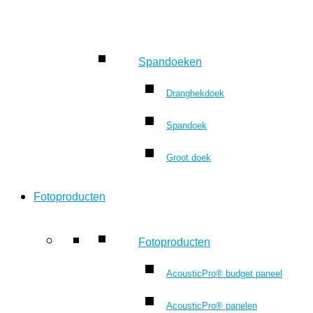
Spandoeken
Dranghekdoek
Spandoek
Groot doek
Fotoproducten
Fotoproducten
AcousticPro® budget paneel
AcousticPro® panelen