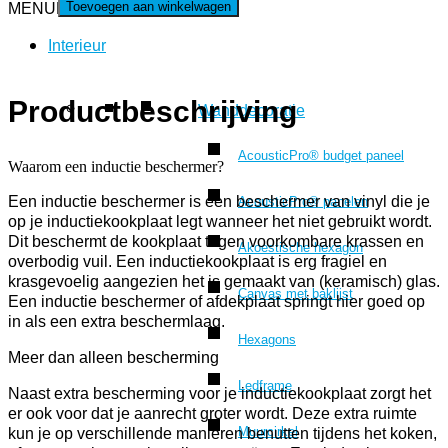
Toevoegen aan winkelwagen
MENU
MENU
Interieur
Productbeschrijving
Wanddecoratie
AcousticPro® budget paneel
Waarom een inductie beschermer?
Een inductie beschermer is een beschermer van vinyl die je
AcousticPro® panelen
op je inductiekookplaat legt wanneer het niet gebruikt wordt.
Dit beschermt de kookplaat tegen voorkombare krassen en
Akoestische hexagon
overbodig vuil. Een inductiekookplaat is erg fragiel en
krasgevoelig aangezien het is gemaakt van (keramisch) glas.
Canvas met baklijst
Een inductie beschermer of afdekplaat springt hier goed op
in als een extra beschermlaag.
Hexagons
Meer dan alleen bescherming
Ledframe
Naast extra bescherming voor je inductiekookplaat zorgt het
er ook voor dat je aanrecht groter wordt. Deze extra ruimte
Muurcirkel
kun je op verschillende manieren benutten tijdens het koken,