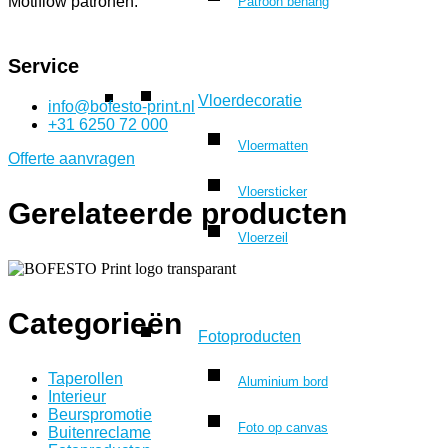
Motiflow patronen.
Patroon behang
Service
Vloerdecoratie
info@bofesto-print.nl
+31 6250 72 000
Vloermatten
Offerte aanvragen
Vloersticker
Gerelateerde producten
Vloerzeil
Categorieën
Fotoproducten
Taperollen
Aluminium bord
Interieur
Beurspromotie
Foto op canvas
Buitenreclame