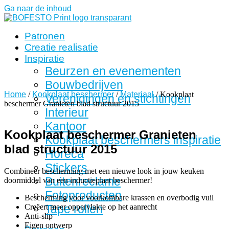
Ga naar de inhoud
Patronen
Creatie realisatie
Inspiratie
Beurzen en evenementen
Bouwbedrijven
Home
/
Kookplaat beschermer
/
Materiaal
/ Kookplaat
Verenigingen en stichtingen
beschermer Granieten blad structuur 2015
Interieur
Kantoor
Kookplaat beschermer Granieten
Kookplaat beschermers inspiratie
blad structuur 2015
Horeca
Stickers
Combineer bescherming met een nieuwe look in jouw keuken
Buitenreclame
doormiddel van een inductieplaat beschermer!
Fotoproducten
Bescherming voor voorkombare krassen en overbodig vuil
Creëert meer oppervlakte op het aanrecht
Tape rollen
Anti-slip
Eigen ontwerp