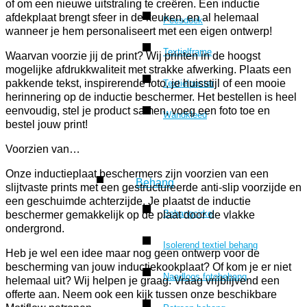
of om een nieuwe uitstraling te creëren. Een inductie
afdekplaat brengt sfeer in de keuken, en al helemaal
Peesdoek
wanneer je hem personaliseert met een eigen ontwerp!
Textielframe
Waarvan voorzie jij de print? Wij printen in de hoogst
mogelijke afdrukkwaliteit met strakke afwerking. Plaats een
pakkende tekst, inspirerende foto, je huisstijl of een mooie
Textielposter
herinnering op de inductie beschermer. Het bestellen is heel
eenvoudig, stel je product samen, voeg een foto toe en
Wandkleed
bestel jouw print!
Voorzien van…
Onze inductieplaat beschermers zijn voorzien van een
Behang
slijtvaste prints met een gestructureerde anti-slip voorzijde en
een geschuimde achterzijde. Je plaatst de inductie
Behangcirkel
beschermer gemakkelijk op de plaat door de vlakke
ondergrond.
Isolerend textiel behang
Heb je wel een idee maar nog geen ontwerp voor de
bescherming van jouw inductiekookplaat? Of kom je er niet
Naadloos fotobehang
helemaal uit? Wij helpen je graag. Vraag vrijblijvend een
offerte aan. Neem ook een kijk tussen onze beschikbare