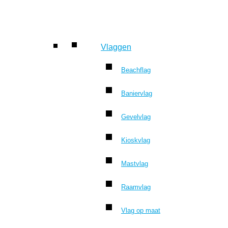
Vlaggen
Beachflag
Baniervlag
Gevelvlag
Kioskvlag
Mastvlag
Raamvlag
Vlag op maat