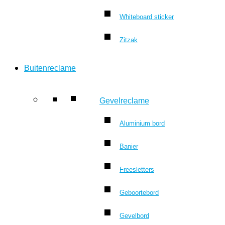
Whiteboard sticker
Zitzak
Buitenreclame
Gevelreclame
Aluminium bord
Banier
Freesletters
Geboortebord
Gevelbord