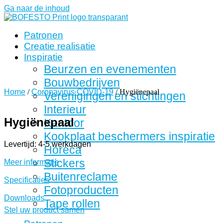
Ga naar de inhoud
Patronen
Creatie realisatie
Inspiratie
Beurzen en evenementen
Bouwbedrijven
Home
/
Coronavirus COVID-19
/ Hygiënepaal
Verenigingen en stichtingen
Interieur
Hygiënepaal
Kantoor
Kookplaat beschermers inspiratie
Levertijd: 4-5 werkdagen
Horeca
Stickers
Meer informatie
Buitenreclame
Specificaties
Fotoproducten
Downloads
Tape rollen
Stel uw product samen