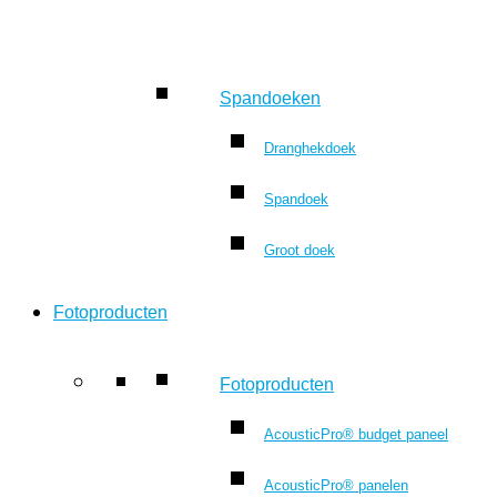
Spandoeken
Dranghekdoek
Spandoek
Groot doek
Fotoproducten
Fotoproducten
AcousticPro® budget paneel
AcousticPro® panelen