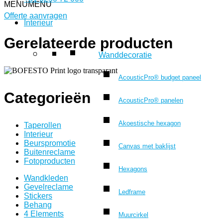
MENU
MENU
Offerte aanvragen
Interieur
Gerelateerde producten
Wanddecoratie
AcousticPro® budget paneel
Categorieën
AcousticPro® panelen
Akoestische hexagon
Taperollen
Interieur
Beurspromotie
Canvas met baklijst
Buitenreclame
Fotoproducten
Hexagons
Wandkleden
Gevelreclame
Ledframe
Stickers
Behang
4 Elements
Muurcirkel