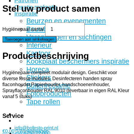
Patronen
Stel uw product samen
Creatie realisatie
Inspiratie
Beurzen en evenementen
Bouwbedrijven
Hygiënepaal aantal
Verenigingen en stichtingen
Toevoegen aan winkelwagen
Interieur
Kantoor
Productbeschrijving
Kookplaat beschermers inspiratie
Horeca
Hygiënepaal compleet modulair design. Geschikt voor
Stickers
diverse losse modules. Desinfecteren handen spray
Buitenreclame
flaconhouder,Papierhouder, handschoenenhouder,
Sprayflaconhouder RAL 9010 (leverbaar in eigen RAL Kleur
Fotoproducten
vanaf 5 stuks)
Tape rollen
Service
info@bofesto-print.nl
€
0,00
0
Winkelwagen
+31 6250 72 000