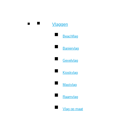
Vlaggen
Beachflag
Baniervlag
Gevelvlag
Kioskvlag
Mastvlag
Raamvlag
Vlag op maat