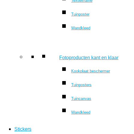
Textielframe
Tuinposter
Wandkleed
Fotoproducten kant en klaar
Kookplaat beschermer
Tuinposters
Tuincanvas
Wandkleed
Stickers