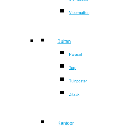
Vloermatten
Buiten
Parasol
Tarp
Tuinposter
Zitzak
Kantoor