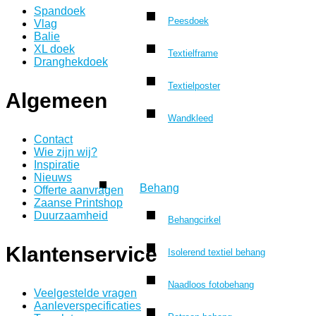
Spandoek
Peesdoek
Vlag
Balie
XL doek
Textielframe
Dranghekdoek
Textielposter
Algemeen
Wandkleed
Contact
Wie zijn wij?
Inspiratie
Nieuws
Behang
Offerte aanvragen
Zaanse Printshop
Duurzaamheid
Behangcirkel
Klantenservice
Isolerend textiel behang
Naadloos fotobehang
Veelgestelde vragen
Aanleverspecificaties