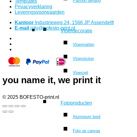
Patroon behang
Templates
Privacyverklaring
Leveringsvoorwaarden
Kantoor
Industrieweg 24, 1566 JP Assendelft
E-mail
info@bofesto-print.nl
Vloerdecoratie
Vloermatten
Vloersticker
Vloerzeil
you name it, we print it
© 2025 BOFESTO-print.nl
Fotoproducten
Aluminium bord
Foto op canvas