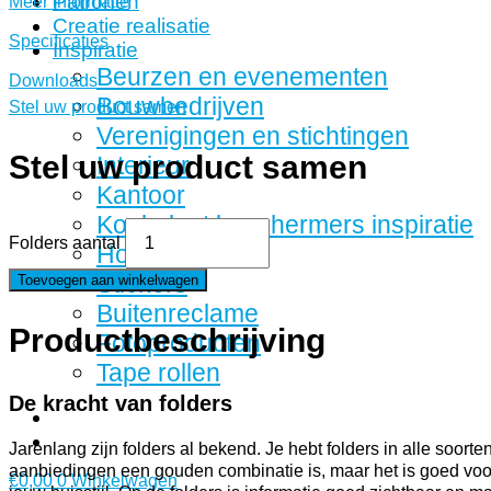
Patronen
Meer informatie
Creatie realisatie
Specificaties
Inspiratie
Beurzen en evenementen
Downloads
Bouwbedrijven
Stel uw product samen
Verenigingen en stichtingen
Stel uw product samen
Interieur
Kantoor
Kookplaat beschermers inspiratie
Folders aantal
Horeca
Stickers
Toevoegen aan winkelwagen
Buitenreclame
Productbeschrijving
Fotoproducten
Tape rollen
De kracht van folders
Jarenlang zijn folders al bekend. Je hebt folders in alle soo
aanbiedingen een gouden combinatie is, maar het is goed voor
€
0,00
0
Winkelwagen