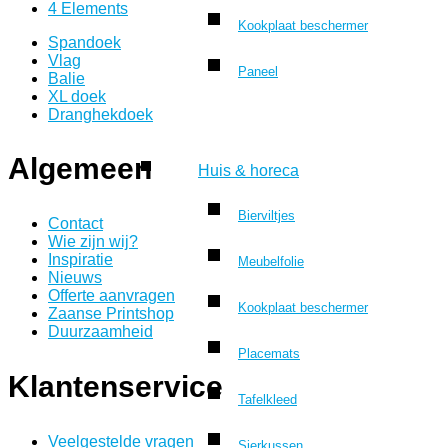
4 Elements
Kookplaat beschermer
Spandoek
Vlag
Paneel
Balie
XL doek
Dranghekdoek
Algemeen
Huis & horeca
Bierviltjes
Contact
Wie zijn wij?
Inspiratie
Meubelfolie
Nieuws
Offerte aanvragen
Kookplaat beschermer
Zaanse Printshop
Duurzaamheid
Placemats
Klantenservice
Tafelkleed
Veelgestelde vragen
Sierkussen