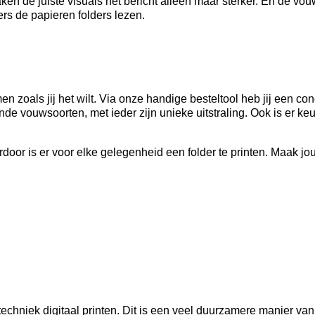
aken de juiste visuals het bericht alleen maar sterker. En de vo
rs de papieren folders lezen.
n zoals jij het wilt. Via onze handige besteltool heb jij een con
ende vouwsoorten, met ieder zijn unieke uitstraling. Ook is er ke
erdoor is er voor elke gelegenheid een folder te printen. Maak jo
techniek digitaal printen. Dit is een veel duurzamere manier v