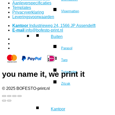
Aanleverspecificaties
Templates
Vloermatten
Privacyverklaring
Leveringsvoorwaarden
Kantoor
Industrieweg 24, 1566 JP Assendelft
E-mail
info@bofesto-print.nl
Buiten
Parasol
Tarp
you name it, we print it
Tuinposter
Zitzak
© 2025 BOFESTO-print.nl
Kantoor