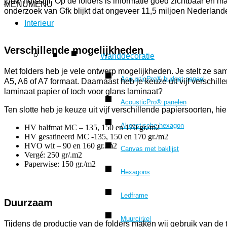
jouw huisstijl. Op de folders is informatie goed zichtbaar en m
MENU
MENU
onderzoek van Gfk blijkt dat ongeveer 11,5 miljoen Nederlande
Interieur
Verschillende mogelijkheden
Wanddecoratie
Met folders heb je vele ontwerp mogelijkheden. Je stelt ze same
AcousticPro® budget paneel
A5, A6 of A7 formaat. Daarnaast heb je keuze uit vijf verschill
laminaat papier of toch voor glans laminaat?
AcousticPro® panelen
Ten slotte heb je keuze uit vijf verschillende papiersoorten, hi
Akoestische hexagon
HV halfmat MC – 135, 150 en 170 gr./m2
HV gesatineerd MC -135, 150 en 170 gr./m2
HVO wit – 90 en 160 gr./m2
Canvas met baklijst
Vergé: 250 gr/.m2
Paperwise: 150 gr./m2
Hexagons
Ledframe
Duurzaam
Muurcirkel
Tijdens de productie van de folders maken wij gebruik van de 