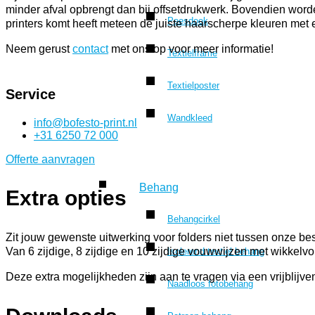
minder afval opbrengt dan bij offsetdrukwerk. Bovendien worde
Peesdoek
printers komt heeft meteen de juiste haarscherpe kleuren met e
Neem gerust
contact
met ons op voor meer informatie!
Textielframe
Textielposter
Service
Wandkleed
info@bofesto-print.nl
+31 6250 72 000
Offerte aanvragen
Behang
Extra opties
Behangcirkel
Zit jouw gewenste uitwerking voor folders niet tussen onze be
Van 6 zijdige, 8 zijdige en 10 zijdige vouwwijzen met wikke
Isolerend textiel behang
Deze extra mogelijkheden zijn aan te vragen via een vrijblijv
Naadloos fotobehang