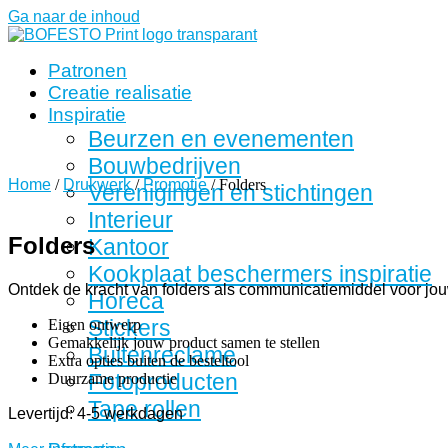
Ga naar de inhoud
Patronen
Creatie realisatie
Inspiratie
Beurzen en evenementen
Bouwbedrijven
Home
/
Drukwerk
/
Promotie
/ Folders
Verenigingen en stichtingen
Interieur
Folders
Kantoor
Kookplaat beschermers inspiratie
Ontdek de kracht van folders als communicatiemiddel voor jou
Horeca
Stickers
Eigen ontwerp
Gemakkelijk jouw product samen te stellen
Buitenreclame
Extra opties buiten de besteltool
Fotoproducten
Duurzame productie
Tape rollen
Levertijd: 4-5 werkdagen