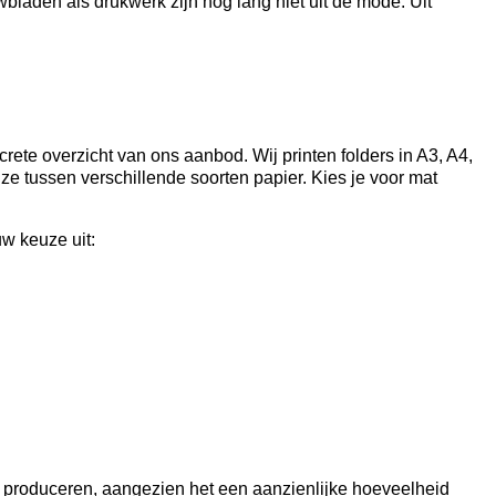
uwbladen als drukwerk zijn nog lang niet uit de mode. Uit
crete overzicht van ons aanbod. Wij printen folders in A3, A4,
uze tussen verschillende soorten papier. Kies je voor mat
uw keuze uit:
an produceren, aangezien het een aanzienlijke hoeveelheid