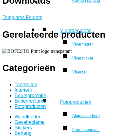
Downloads
Patroon behang
Templates Folders
Vloerdecoratie
Gerelateerde producten
Vloermatten
Vloersticker
Categorieën
Vloerzeil
Taperollen
Interieur
Beurspromotie
Buitenreclame
Fotoproducten
Fotoproducten
Aluminium bord
Wandkleden
Gevelreclame
Stickers
Foto op canvas
Behang