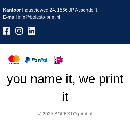
Kantoor
Industrieweg 24, 1566 JP Assendelft
E-mail
info@bofesto-print.nl
you name it, we print
it
© 2025 BOFESTO-print.nl