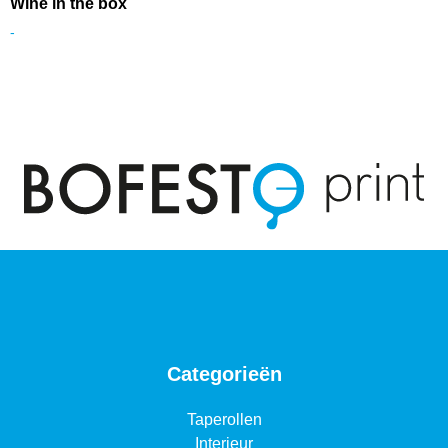
Wine in the box
-
Categorieën
Taperollen
Interieur