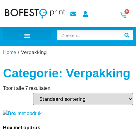
0
Coronavirus COVID-19
Inloggen / Aanmelden
Creatie realisatie
/ Verpakking
Home
Categorie: Verpakking
Toont alle 7 resultaten
Box met opdruk