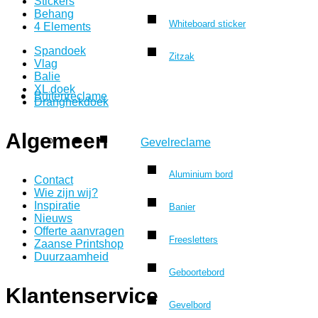
Stickers
Behang
Whiteboard sticker
4 Elements
Spandoek
Zitzak
Vlag
Balie
XL doek
Buitenreclame
Dranghekdoek
Algemeen
Gevelreclame
Aluminium bord
Contact
Wie zijn wij?
Inspiratie
Banier
Nieuws
Offerte aanvragen
Freesletters
Zaanse Printshop
Duurzaamheid
Geboortebord
Klantenservice
Gevelbord