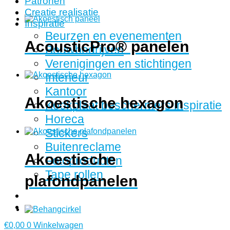
Patronen
Creatie realisatie
Inspiratie
Beurzen en evenementen
AcousticPro® panelen
Bouwbedrijven
Verenigingen en stichtingen
Interieur
Kantoor
Akoestische hexagon
Kookplaat beschermers inspiratie
Horeca
Stickers
Buitenreclame
Akoestische
Fotoproducten
Tape rollen
plafondpanelen
€
0,00
0
Winkelwagen