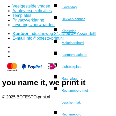
Veelgestelde vragen
Gevelvlag
Aanleverspecificaties
Templates
Hekwerkbanner
Privacyverklaring
Leveringsvoorwaarden
Kioskvlag
Kantoor
Industrieweg 24, 1566 JP Assendelft
E-mail
info@bofesto-print.nl
Makelaarsbord
Lantaarnpaalbord
Lichtbakplaat
Raamvlag
you name it, we print it
Reclamebord met
© 2025 BOFESTO-print.nl
beschermlak
Reclamebord