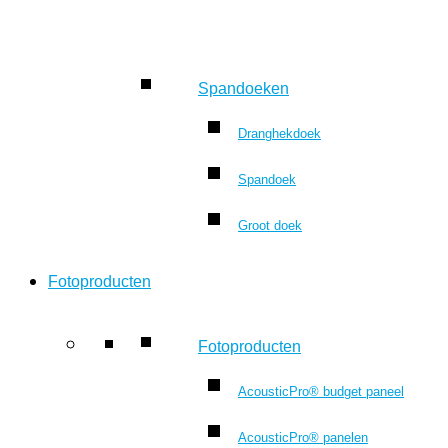
Spandoeken
Dranghekdoek
Spandoek
Groot doek
Fotoproducten
Fotoproducten
AcousticPro® budget paneel
AcousticPro® panelen