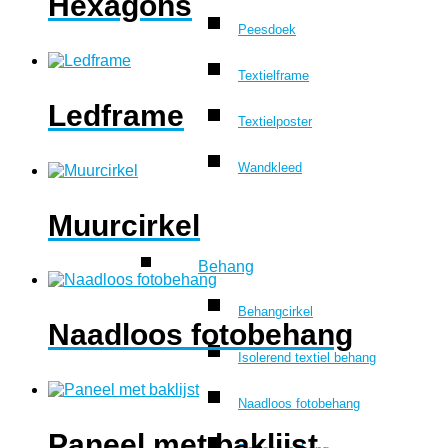
Hexagons
Peesdoek
Textielframe
Ledframe
Textielposter
Wandkleed
Muurcirkel
Behang
Behangcirkel
Naadloos fotobehang
Isolerend textiel behang
Naadloos fotobehang
Paneel met baklijst