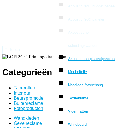
AcousticPro® budget paneel
AcousticPro® panelen
Akoestische
scheidingswanden
Filteren
Akoestische plafondpanelen
Categorieën
Meubelfolie
Naadloos fotobehang
Taperollen
Interieur
Beurspromotie
Textielframe
Buitenreclame
Fotoproducten
Vloermatten
Wandkleden
Gevelreclame
Whiteboard