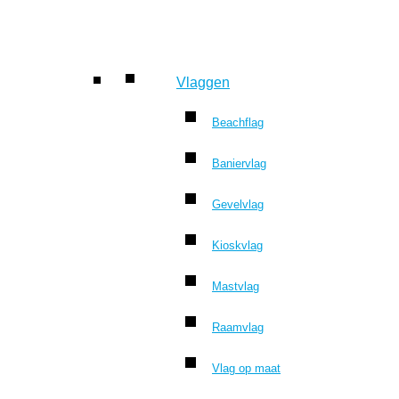
Vlaggen
Beachflag
Baniervlag
Gevelvlag
Kioskvlag
Mastvlag
Raamvlag
Vlag op maat