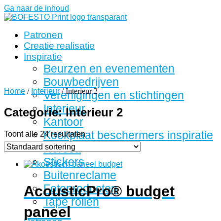
Ga naar de inhoud
Patronen
Creatie realisatie
Inspiratie
Beurzen en evenementen
Bouwbedrijven
Home
/
Interieur
/ Interieur 2
Verenigingen en stichtingen
Interieur
Categorie: Interieur 2
Kantoor
Kookplaat beschermers inspiratie
Toont alle 24 resultaten
Horeca
Stickers
Buitenreclame
Fotoproducten
AcousticPro® budget
Tape rollen
paneel