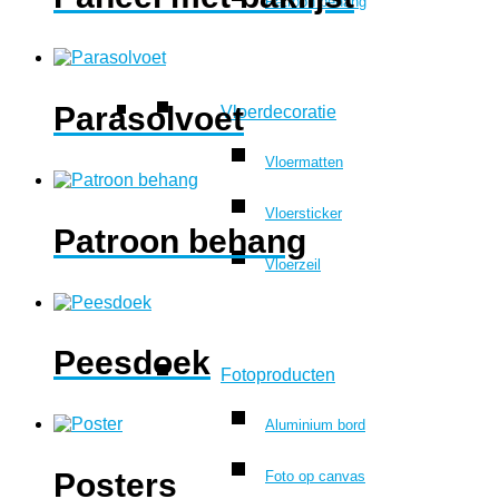
Patroon behang
Parasolvoet
Vloerdecoratie
Vloermatten
Vloersticker
Patroon behang
Vloerzeil
Peesdoek
Fotoproducten
Aluminium bord
Posters
Foto op canvas