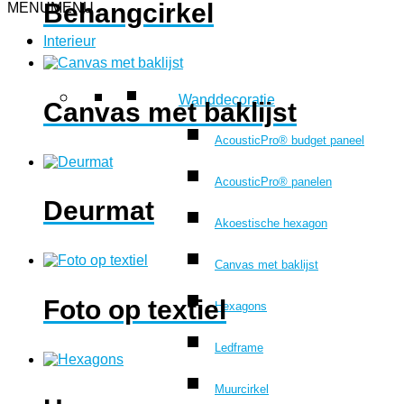
Behangcirkel
MENU
MENU
Interieur
Wanddecoratie
Canvas met baklijst
AcousticPro® budget paneel
AcousticPro® panelen
Deurmat
Akoestische hexagon
Canvas met baklijst
Foto op textiel
Hexagons
Ledframe
Muurcirkel