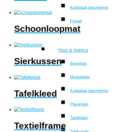
Kookplaat beschermer
Paneel
Schoonloopmat
Huis & horeca
Sierkussen
Bierviltjes
Meubelfolie
Kookplaat beschermer
Tafelkleed
Placemats
Tafelkleed
Textielframe
Sierkussen