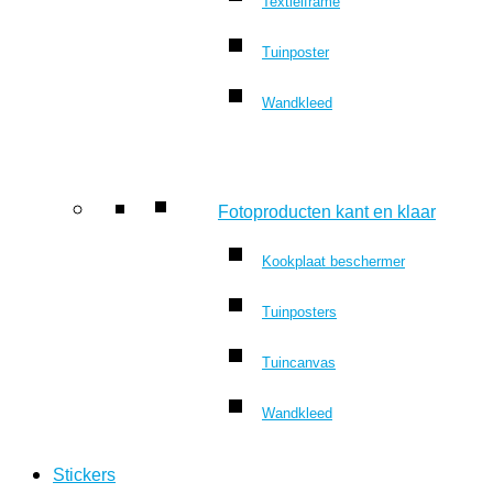
Textielframe
Tuinposter
Wandkleed
Fotoproducten kant en klaar
Kookplaat beschermer
Tuinposters
Tuincanvas
Wandkleed
Stickers