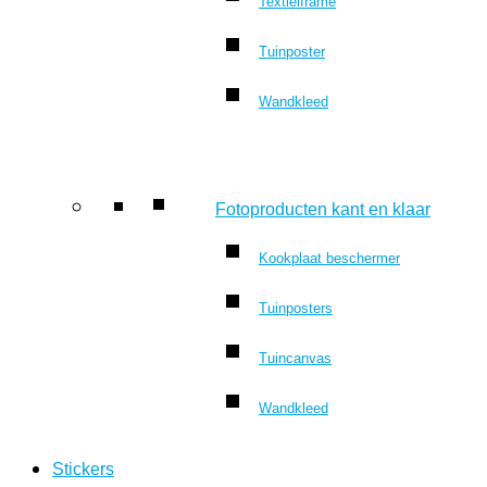
Textielframe
Tuinposter
Wandkleed
Fotoproducten kant en klaar
Kookplaat beschermer
Tuinposters
Tuincanvas
Wandkleed
Stickers