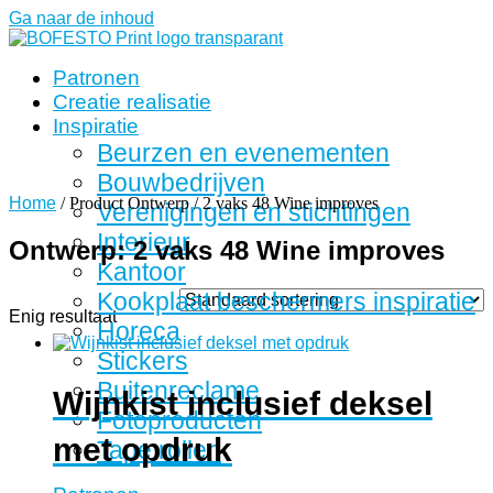
Ga naar de inhoud
Patronen
Creatie realisatie
Inspiratie
Beurzen en evenementen
Bouwbedrijven
Home
/ Product Ontwerp / 2 vaks 48 Wine improves
Verenigingen en stichtingen
Interieur
Ontwerp: 2 vaks 48 Wine improves
Kantoor
Kookplaat beschermers inspiratie
Enig resultaat
Horeca
Stickers
Buitenreclame
Wijnkist inclusief deksel
Fotoproducten
met opdruk
Tape rollen