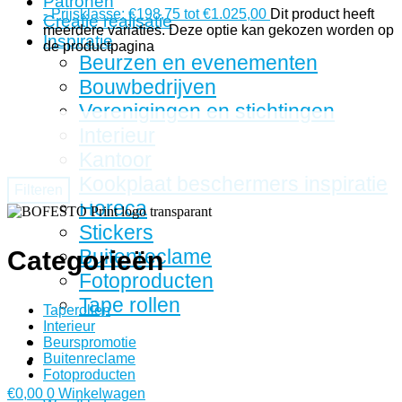
Patronen
-
Prijsklasse: €198,75 tot €1.025,00
Dit product heeft
Creatie realisatie
meerdere variaties. Deze optie kan gekozen worden op
Inspiratie
de productpagina
Beurzen en evenementen
Bouwbedrijven
Verenigingen en stichtingen
Interieur
Kantoor
Kookplaat beschermers inspiratie
Filteren
Horeca
Stickers
Buitenreclame
Categorieën
Fotoproducten
Tape rollen
Taperollen
Interieur
Beurspromotie
Buitenreclame
Fotoproducten
€
0,00
0
Winkelwagen