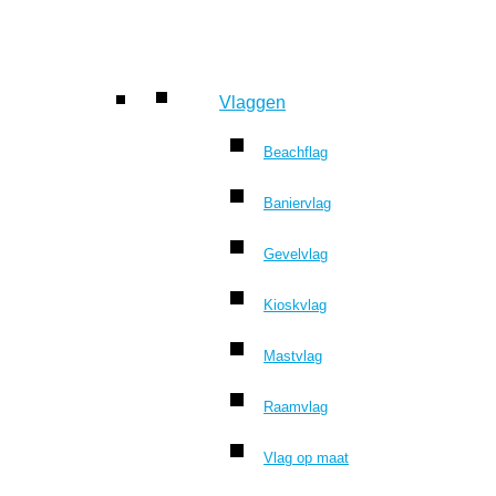
Vlaggen
Beachflag
Baniervlag
Gevelvlag
Kioskvlag
Mastvlag
Raamvlag
Vlag op maat