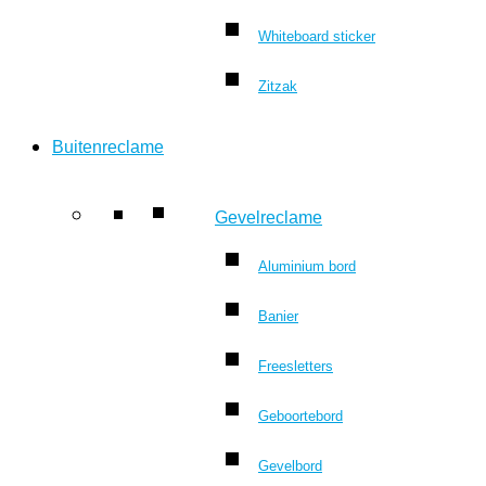
Whiteboard sticker
Zitzak
Buitenreclame
Gevelreclame
Aluminium bord
Banier
Freesletters
Geboortebord
Gevelbord