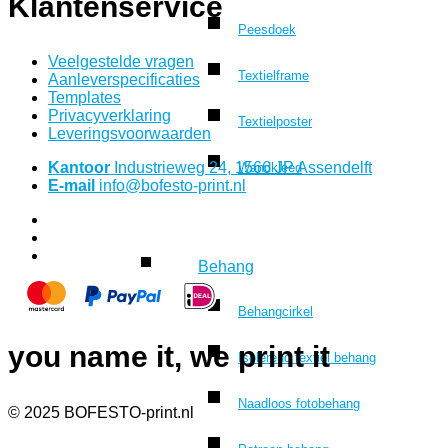
Klantenservice
Peesdoek
Veelgestelde vragen
Textielframe
Aanleverspecificaties
Templates
Privacyverklaring
Textielposter
Leveringsvoorwaarden
Kantoor
Industrieweg 24, 1566 JP Assendelft
Wandkleed
E-mail
info@bofesto-print.nl
Behang
Behangcirkel
you name it, we print it
Isolerend textiel behang
Naadloos fotobehang
© 2025 BOFESTO-print.nl