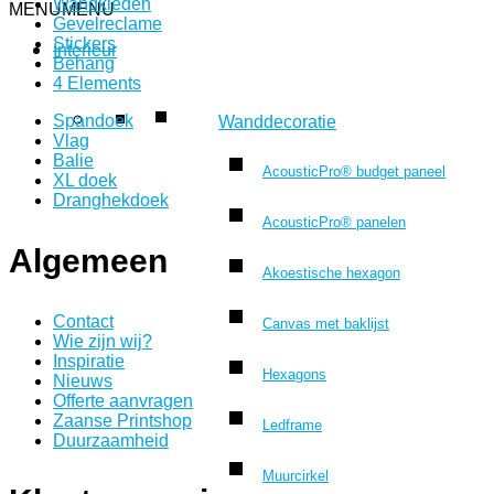
Wandkleden
MENU
MENU
Gevelreclame
Stickers
Interieur
Behang
4 Elements
Spandoek
Wanddecoratie
Vlag
Balie
AcousticPro® budget paneel
XL doek
Dranghekdoek
AcousticPro® panelen
Algemeen
Akoestische hexagon
Contact
Canvas met baklijst
Wie zijn wij?
Inspiratie
Hexagons
Nieuws
Offerte aanvragen
Zaanse Printshop
Ledframe
Duurzaamheid
Muurcirkel