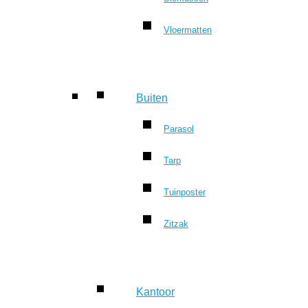
Vloermatten
Buiten
Parasol
Tarp
Tuinposter
Zitzak
Kantoor