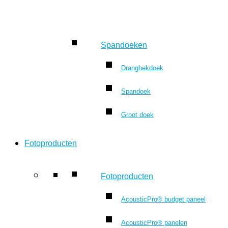
Spandoeken
Dranghekdoek
Spandoek
Groot doek
Fotoproducten
Fotoproducten
AcousticPro® budget paneel
AcousticPro® panelen