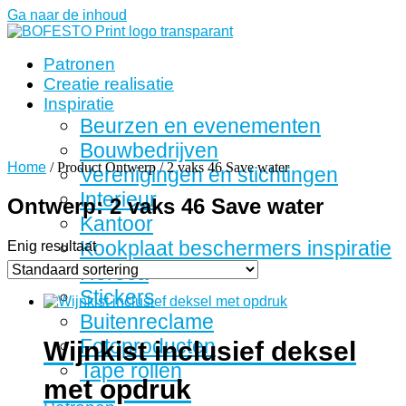
Ga naar de inhoud
Patronen
Creatie realisatie
Inspiratie
Beurzen en evenementen
Bouwbedrijven
Home
/ Product Ontwerp / 2 vaks 46 Save water
Verenigingen en stichtingen
Interieur
Ontwerp: 2 vaks 46 Save water
Kantoor
Kookplaat beschermers inspiratie
Enig resultaat
Horeca
Stickers
Buitenreclame
Fotoproducten
Wijnkist inclusief deksel
Tape rollen
met opdruk