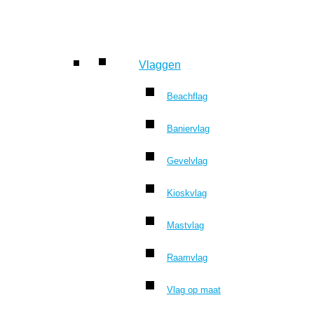
Vlaggen
Beachflag
Baniervlag
Gevelvlag
Kioskvlag
Mastvlag
Raamvlag
Vlag op maat