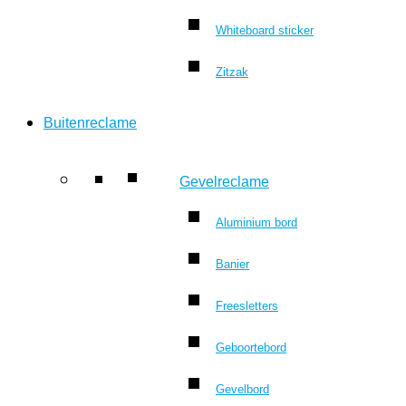
Whiteboard sticker
Zitzak
Buitenreclame
Gevelreclame
Aluminium bord
Banier
Freesletters
Geboortebord
Gevelbord