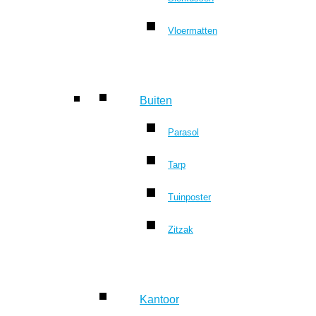
Vloermatten
Buiten
Parasol
Tarp
Tuinposter
Zitzak
Kantoor