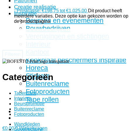
Patronen
Creatie realisatie
-
Prijsklasse: €198,75 tot €1.025,00
Dit product heeft
Inspiratie
meerdere variaties. Deze optie kan gekozen worden op
Beurzen en evenementen
de productpagina
Bouwbedrijven
Verenigingen en stichtingen
Interieur
Kantoor
Filteren
Kookplaat beschermers inspiratie
Horeca
Stickers
Categorieën
Buitenreclame
Fotoproducten
Taperollen
Tape rollen
Interieur
Beurspromotie
Buitenreclame
Fotoproducten
Wandkleden
€
0,00
0
Winkelwagen
Gevelreclame