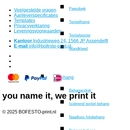
Peesdoek
Veelgestelde vragen
Aanleverspecificaties
Templates
Textielframe
Privacyverklaring
Leveringsvoorwaarden
Textielposter
Kantoor
Industrieweg 24, 1566 JP Assendelft
E-mail
info@bofesto-print.nl
Wandkleed
Behang
Behangcirkel
you name it, we print it
Isolerend textiel behang
© 2025 BOFESTO-print.nl
Naadloos fotobehang