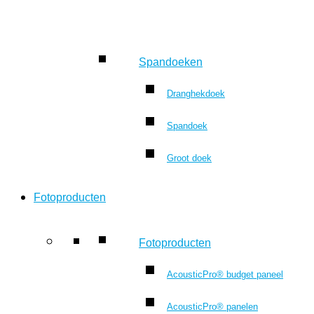
Spandoeken
Dranghekdoek
Spandoek
Groot doek
Fotoproducten
Fotoproducten
AcousticPro® budget paneel
AcousticPro® panelen