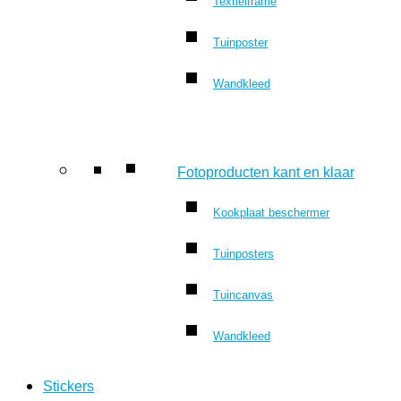
Textielframe
Tuinposter
Wandkleed
Fotoproducten kant en klaar
Kookplaat beschermer
Tuinposters
Tuincanvas
Wandkleed
Stickers