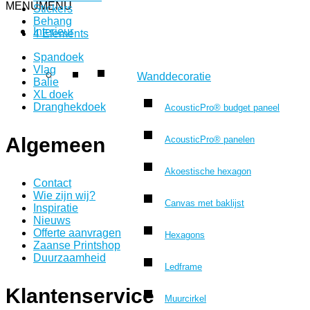
MENU
MENU
Stickers
Behang
Interieur
4 Elements
Spandoek
Vlag
Wanddecoratie
Balie
XL doek
Dranghekdoek
AcousticPro® budget paneel
Algemeen
AcousticPro® panelen
Akoestische hexagon
Contact
Wie zijn wij?
Canvas met baklijst
Inspiratie
Nieuws
Offerte aanvragen
Hexagons
Zaanse Printshop
Duurzaamheid
Ledframe
Klantenservice
Muurcirkel