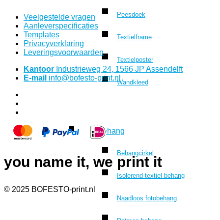
Peesdoek
Veelgestelde vragen
Aanleverspecificaties
Templates
Textielframe
Privacyverklaring
Leveringsvoorwaarden
Textielposter
Kantoor
Industrieweg 24, 1566 JP Assendelft
E-mail
info@bofesto-print.nl
Wandkleed
Behang
Behangcirkel
you name it, we print it
Isolerend textiel behang
© 2025 BOFESTO-print.nl
Naadloos fotobehang