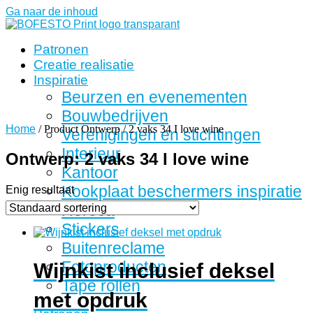
Ga naar de inhoud
Patronen
Creatie realisatie
Inspiratie
Beurzen en evenementen
Bouwbedrijven
Home
/ Product Ontwerp / 2 vaks 34 I love wine
Verenigingen en stichtingen
Interieur
Ontwerp: 2 vaks 34 I love wine
Kantoor
Kookplaat beschermers inspiratie
Enig resultaat
Horeca
Stickers
Buitenreclame
Fotoproducten
Wijnkist inclusief deksel
Tape rollen
met opdruk