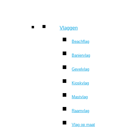
Vlaggen
Beachflag
Baniervlag
Gevelvlag
Kioskvlag
Mastvlag
Raamvlag
Vlag op maat