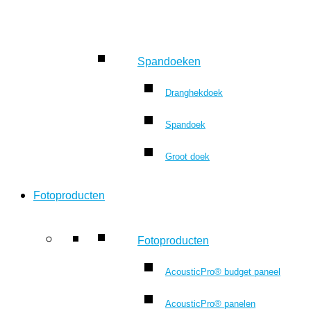
Spandoeken
Dranghekdoek
Spandoek
Groot doek
Fotoproducten
Fotoproducten
AcousticPro® budget paneel
AcousticPro® panelen