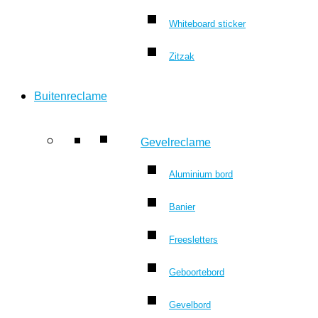
Whiteboard sticker
Zitzak
Buitenreclame
Gevelreclame
Aluminium bord
Banier
Freesletters
Geboortebord
Gevelbord