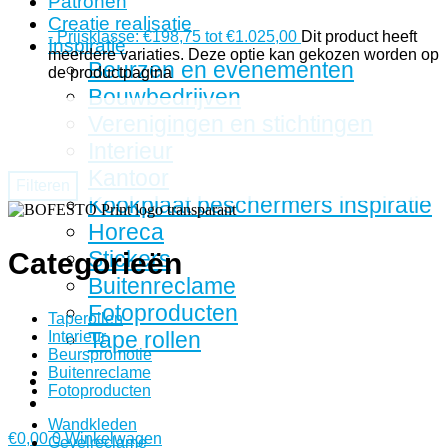
Patronen
Creatie realisatie
-
Prijsklasse: €198,75 tot €1.025,00
Dit product heeft
Inspiratie
meerdere variaties. Deze optie kan gekozen worden op
Beurzen en evenementen
de productpagina
Bouwbedrijven
Verenigingen en stichtingen
Interieur
Kantoor
Filteren
Kookplaat beschermers inspiratie
Horeca
Stickers
Categorieën
Buitenreclame
Fotoproducten
Taperollen
Tape rollen
Interieur
Beurspromotie
Buitenreclame
Fotoproducten
Wandkleden
€
0,00
0
Winkelwagen
Gevelreclame