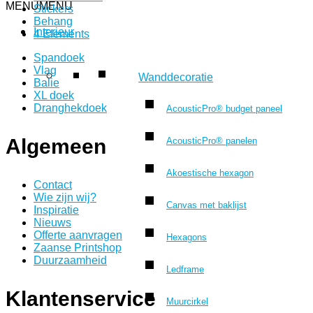
MENU
MENU
Stickers
Behang
Interieur
4 Elements
Spandoek
Vlag
Wanddecoratie
Balie
XL doek
Dranghekdoek
AcousticPro® budget paneel
Algemeen
AcousticPro® panelen
Akoestische hexagon
Contact
Wie zijn wij?
Canvas met baklijst
Inspiratie
Nieuws
Offerte aanvragen
Hexagons
Zaanse Printshop
Duurzaamheid
Ledframe
Klantenservice
Muurcirkel