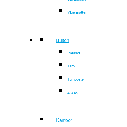
Vloermatten
Buiten
Parasol
Tarp
Tuinposter
Zitzak
Kantoor