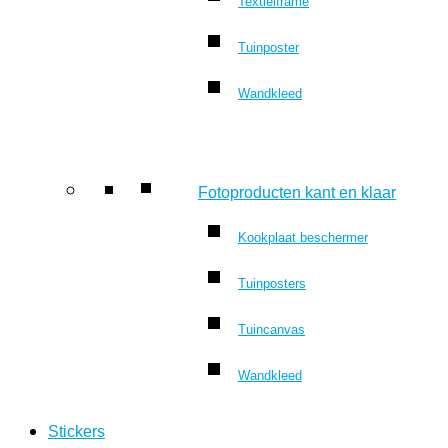
Textielframe
Tuinposter
Wandkleed
Fotoproducten kant en klaar
Kookplaat beschermer
Tuinposters
Tuincanvas
Wandkleed
Stickers