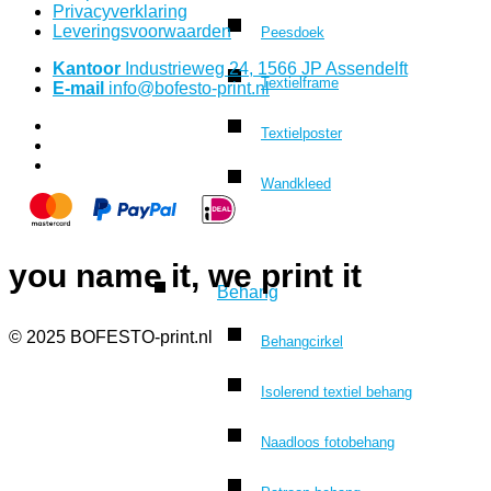
Privacyverklaring
Leveringsvoorwaarden
Peesdoek
Kantoor
Industrieweg 24, 1566 JP Assendelft
Textielframe
E-mail
info@bofesto-print.nl
Textielposter
Wandkleed
you name it, we print it
Behang
© 2025 BOFESTO-print.nl
Behangcirkel
Isolerend textiel behang
Naadloos fotobehang