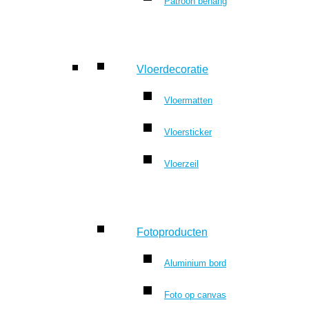
Patroon behang
Vloerdecoratie
Vloermatten
Vloersticker
Vloerzeil
Fotoproducten
Aluminium bord
Foto op canvas