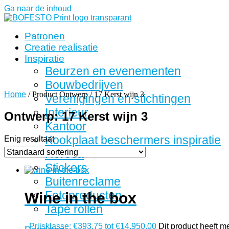
Ga naar de inhoud
Patronen
Creatie realisatie
Inspiratie
Beurzen en evenementen
Bouwbedrijven
Home
/ Product Ontwerp / 17 Kerst wijn 3
Verenigingen en stichtingen
Interieur
Ontwerp: 17 Kerst wijn 3
Kantoor
Kookplaat beschermers inspiratie
Enig resultaat
Horeca
Stickers
Buitenreclame
Fotoproducten
Wine in the box
Tape rollen
-
Prijsklasse: €393,75 tot €14.950,00
Dit product heeft 