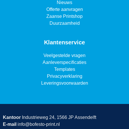
Nieuws
Offerte aanvragen
Zaanse Printshop
Duurzaamheid
Klantenservice
Veelgestelde vragen
Aanleverspecificaties
Templates
Privacyverklaring
Leveringsvoorwaarden
Kantoor
Industrieweg 24, 1566 JP Assendelft
E-mail
info@bofesto-print.nl