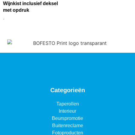
Wijnkist inclusief deksel
met opdruk
-
Categorieën
Taperollen
Interieur
Beurspromotie
Buitenreclame
Fotoproducten