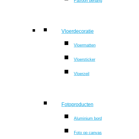
Patroon behang
Vloerdecoratie
Vloermatten
Vloersticker
Vloerzeil
Fotoproducten
Aluminium bord
Foto op canvas