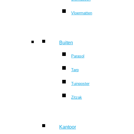
Vloermatten
Buiten
Parasol
Tarp
Tuinposter
Zitzak
Kantoor