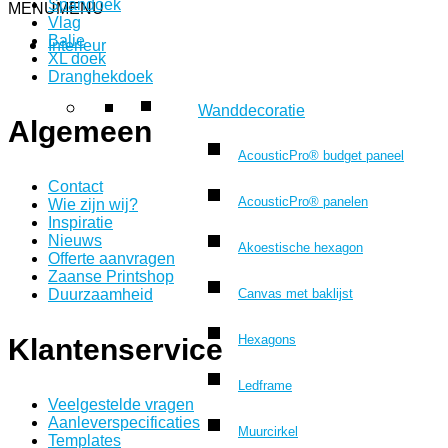
Spandoek
MENU
MENU
Vlag
Balie
Interieur
XL doek
Dranghekdoek
Wanddecoratie
Algemeen
AcousticPro® budget paneel
Contact
AcousticPro® panelen
Wie zijn wij?
Inspiratie
Nieuws
Akoestische hexagon
Offerte aanvragen
Zaanse Printshop
Canvas met baklijst
Duurzaamheid
Hexagons
Klantenservice
Ledframe
Veelgestelde vragen
Aanleverspecificaties
Muurcirkel
Templates