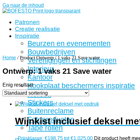
Ga naar de inhoud
Patronen
Creatie realisatie
Inspiratie
Beurzen en evenementen
Bouwbedrijven
Home
/ Product Ontwerp / 1 vaks 21 Save water
Verenigingen en stichtingen
Interieur
Ontwerp: 1 vaks 21 Save water
Kantoor
Kookplaat beschermers inspiratie
Enig resultaat
Horeca
Stickers
Buitenreclame
Fotoproducten
Wijnkist inclusief deksel m
Tape rollen
-
Prijsklasse: €198,75 tot €1.025,00
Dit product heeft me