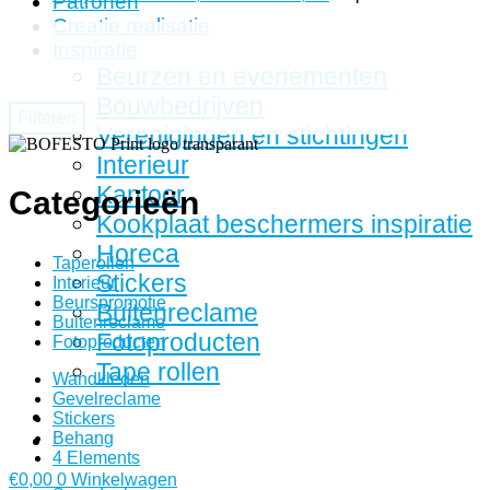
Patronen
Creatie realisatie
Inspiratie
Beurzen en evenementen
Bouwbedrijven
Filteren
Verenigingen en stichtingen
Interieur
Kantoor
Categorieën
Kookplaat beschermers inspiratie
Horeca
Taperollen
Stickers
Interieur
Beurspromotie
Buitenreclame
Buitenreclame
Fotoproducten
Fotoproducten
Tape rollen
Wandkleden
Gevelreclame
Stickers
Behang
4 Elements
€
0,00
0
Winkelwagen