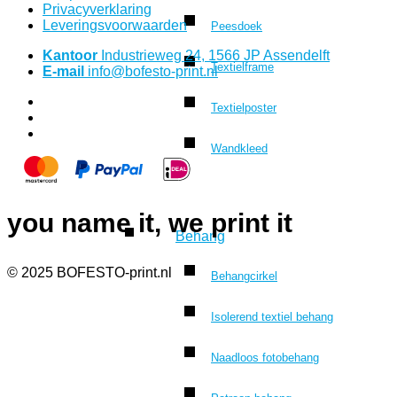
Privacyverklaring
Leveringsvoorwaarden
Peesdoek
Kantoor
Industrieweg 24, 1566 JP Assendelft
Textielframe
E-mail
info@bofesto-print.nl
Textielposter
Wandkleed
you name it, we print it
Behang
© 2025 BOFESTO-print.nl
Behangcirkel
Isolerend textiel behang
Naadloos fotobehang