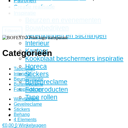
Patronen
Creatie realisatie
Inspiratie
Beurzen en evenementen
Bouwbedrijven
Filteren
Verenigingen en stichtingen
Interieur
Kantoor
Categorieën
Kookplaat beschermers inspiratie
Horeca
Taperollen
Stickers
Interieur
Beurspromotie
Buitenreclame
Buitenreclame
Fotoproducten
Fotoproducten
Tape rollen
Wandkleden
Gevelreclame
Stickers
Behang
4 Elements
€
0,00
0
Winkelwagen