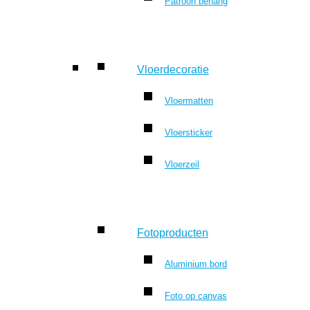
Patroon behang
Vloerdecoratie
Vloermatten
Vloersticker
Vloerzeil
Fotoproducten
Aluminium bord
Foto op canvas