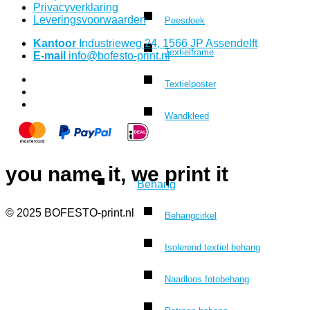
Privacyverklaring
Leveringsvoorwaarden
Peesdoek
Kantoor
Industrieweg 24, 1566 JP Assendelft
Textielframe
E-mail
info@bofesto-print.nl
Textielposter
Wandkleed
you name it, we print it
Behang
© 2025 BOFESTO-print.nl
Behangcirkel
Isolerend textiel behang
Naadloos fotobehang