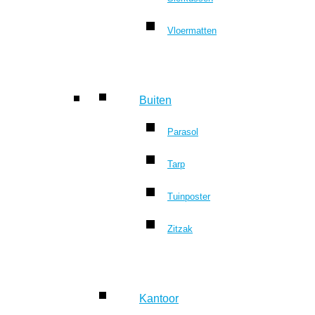
Vloermatten
Buiten
Parasol
Tarp
Tuinposter
Zitzak
Kantoor