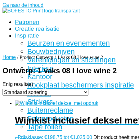
Ga naar de inhoud
Patronen
Creatie realisatie
Inspiratie
Beurzen en evenementen
Bouwbedrijven
Home
/ Product Ontwerp / 1 vaks 08 I love wine 2
Verenigingen en stichtingen
Interieur
Ontwerp: 1 vaks 08 I love wine 2
Kantoor
Kookplaat beschermers inspiratie
Enig resultaat
Horeca
Stickers
Buitenreclame
Fotoproducten
Wijnkist inclusief deksel m
Tape rollen
-
Prijsklasse: €198,75 tot €1.025,00
Dit product heeft me