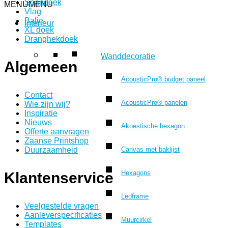
Spandoek
MENU
MENU
Vlag
Balie
Interieur
XL doek
Dranghekdoek
Wanddecoratie
Algemeen
AcousticPro® budget paneel
Contact
AcousticPro® panelen
Wie zijn wij?
Inspiratie
Nieuws
Akoestische hexagon
Offerte aanvragen
Zaanse Printshop
Canvas met baklijst
Duurzaamheid
Hexagons
Klantenservice
Ledframe
Veelgestelde vragen
Aanleverspecificaties
Muurcirkel
Templates