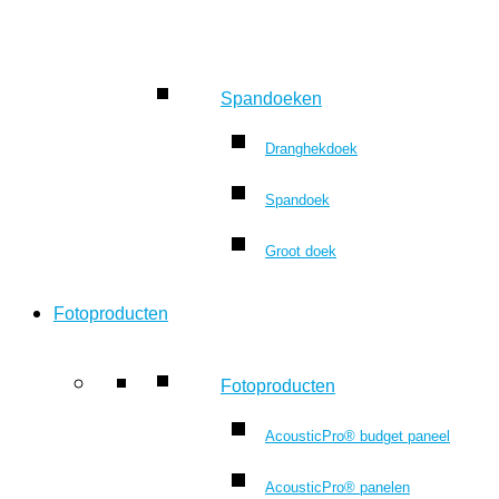
Spandoeken
Dranghekdoek
Spandoek
Groot doek
Fotoproducten
Fotoproducten
AcousticPro® budget paneel
AcousticPro® panelen