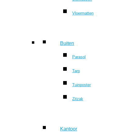
Vloermatten
Buiten
Parasol
Tarp
Tuinposter
Zitzak
Kantoor