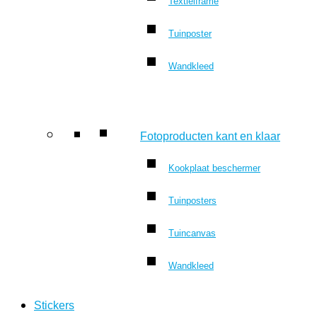
Textielframe
Tuinposter
Wandkleed
Fotoproducten kant en klaar
Kookplaat beschermer
Tuinposters
Tuincanvas
Wandkleed
Stickers