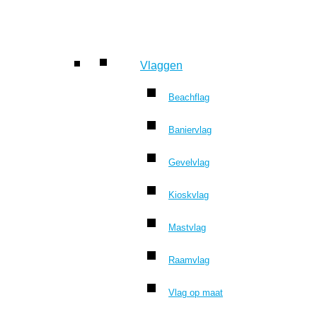
Vlaggen
Beachflag
Baniervlag
Gevelvlag
Kioskvlag
Mastvlag
Raamvlag
Vlag op maat