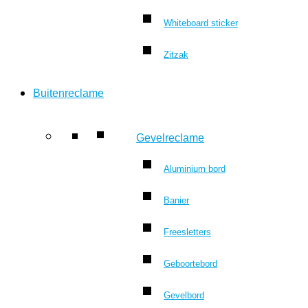
Whiteboard sticker
Zitzak
Buitenreclame
Gevelreclame
Aluminium bord
Banier
Freesletters
Geboortebord
Gevelbord