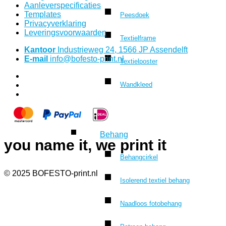
Aanleverspecificaties
Templates
Peesdoek
Privacyverklaring
Leveringsvoorwaarden
Textielframe
Kantoor
Industrieweg 24, 1566 JP Assendelft
E-mail
info@bofesto-print.nl
Textielposter
Wandkleed
Behang
you name it, we print it
Behangcirkel
© 2025 BOFESTO-print.nl
Isolerend textiel behang
Naadloos fotobehang