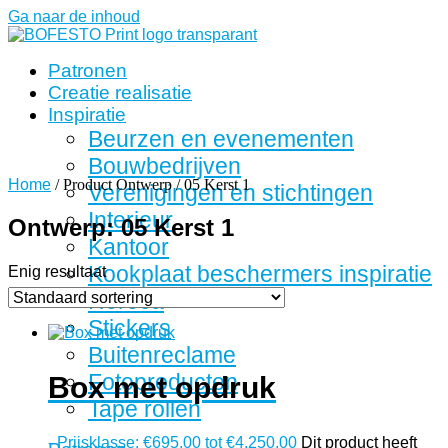
Ga naar de inhoud
Patronen
Creatie realisatie
Inspiratie
Beurzen en evenementen
Bouwbedrijven
Home
/ Product Ontwerp / 05 Kerst 1
Verenigingen en stichtingen
Interieur
Ontwerp: 05 Kerst 1
Kantoor
Kookplaat beschermers inspiratie
Enig resultaat
Horeca
Stickers
Buitenreclame
Fotoproducten
Box met opdruk
Tape rollen
-
Prijsklasse: €695,00 tot €4.250,00
Dit product heeft