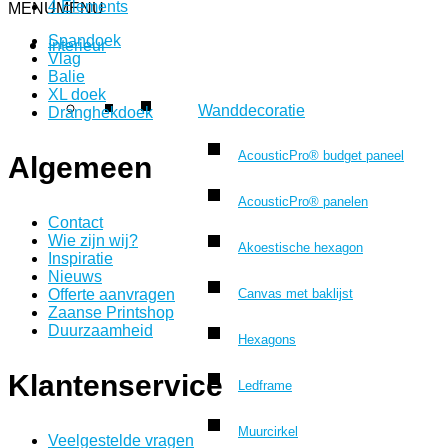
4 Elements
MENU
MENU
Spandoek
Interieur
Vlag
Balie
XL doek
Wanddecoratie
Dranghekdoek
AcousticPro® budget paneel
Algemeen
AcousticPro® panelen
Contact
Wie zijn wij?
Akoestische hexagon
Inspiratie
Nieuws
Canvas met baklijst
Offerte aanvragen
Zaanse Printshop
Duurzaamheid
Hexagons
Klantenservice
Ledframe
Muurcirkel
Veelgestelde vragen