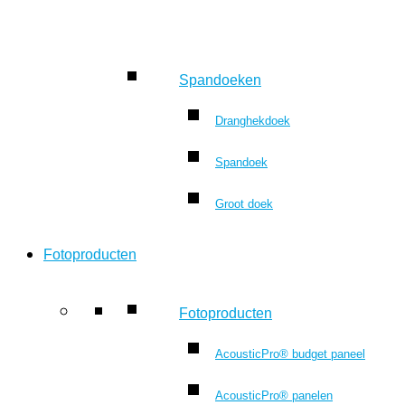
Spandoeken
Dranghekdoek
Spandoek
Groot doek
Fotoproducten
Fotoproducten
AcousticPro® budget paneel
AcousticPro® panelen