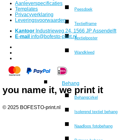
Aanleverspecificaties
Templates
Peesdoek
Privacyverklaring
Leveringsvoorwaarden
Textielframe
Kantoor
Industrieweg 24, 1566 JP Assendelft
E-mail
info@bofesto-print.nl
Textielposter
Wandkleed
Behang
you name it, we print it
Behangcirkel
© 2025 BOFESTO-print.nl
Isolerend textiel behang
Naadloos fotobehang