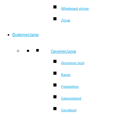
Whiteboard sticker
Zitzak
Buitenreclame
Gevelreclame
Aluminium bord
Banier
Freesletters
Geboortebord
Gevelbord