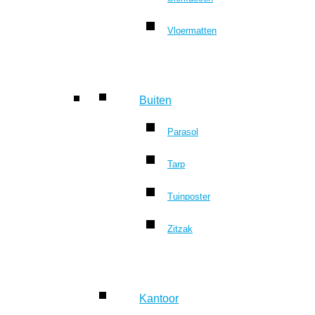
Vloermatten
Buiten
Parasol
Tarp
Tuinposter
Zitzak
Kantoor