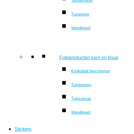
Textielframe
Tuinposter
Wandkleed
Fotoproducten kant en klaar
Kookplaat beschermer
Tuinposters
Tuincanvas
Wandkleed
Stickers