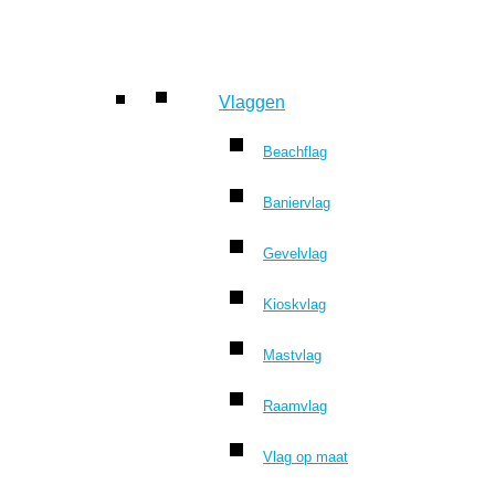
Vlaggen
Beachflag
Baniervlag
Gevelvlag
Kioskvlag
Mastvlag
Raamvlag
Vlag op maat