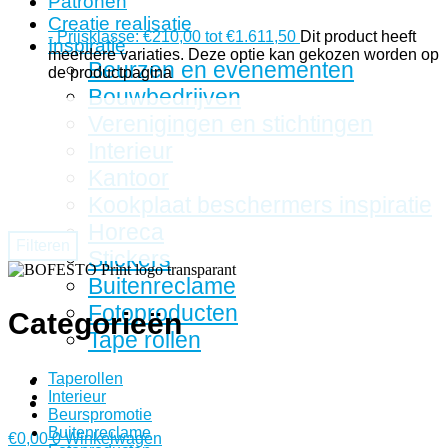
Patronen
Creatie realisatie
-
Prijsklasse: €210,00 tot €1.611,50
Dit product heeft
Inspiratie
meerdere variaties. Deze optie kan gekozen worden op
Beurzen en evenementen
de productpagina
Bouwbedrijven
Verenigingen en stichtingen
Interieur
Kantoor
Kookplaat beschermers inspiratie
Horeca
Filteren
Stickers
Buitenreclame
Fotoproducten
Categorieën
Tape rollen
Taperollen
Interieur
Beurspromotie
Buitenreclame
€
0,00
0
Winkelwagen