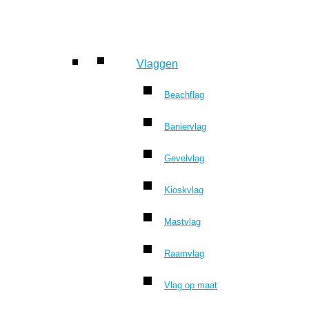
Vlaggen
Beachflag
Baniervlag
Gevelvlag
Kioskvlag
Mastvlag
Raamvlag
Vlag op maat