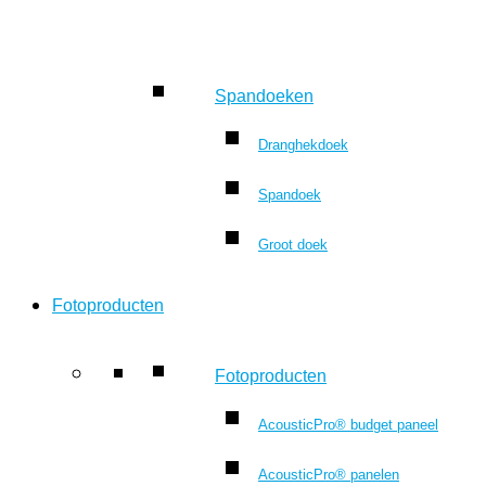
Spandoeken
Dranghekdoek
Spandoek
Groot doek
Fotoproducten
Fotoproducten
AcousticPro® budget paneel
AcousticPro® panelen