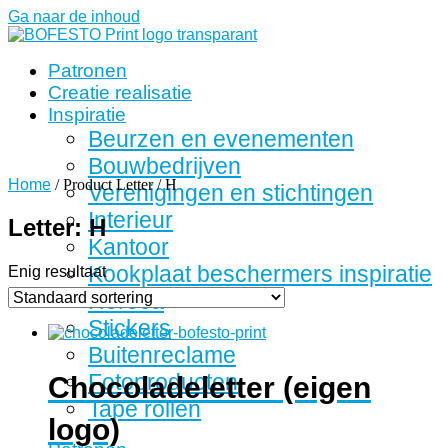
Ga naar de inhoud
Patronen
Creatie realisatie
Inspiratie
Beurzen en evenementen
Bouwbedrijven
Home
/ Product Letter / H
Verenigingen en stichtingen
Interieur
Letter: H
Kantoor
Kookplaat beschermers inspiratie
Enig resultaat
Horeca
Stickers
Buitenreclame
Fotoproducten
Chocoladeletter (eigen
Tape rollen
logo)