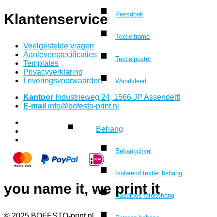
Peesdoek
Klantenservice
Textielframe
Veelgestelde vragen
Aanleverspecificaties
Textielposter
Templates
Privacyverklaring
Leveringsvoorwaarden
Wandkleed
Kantoor
Industrieweg 24, 1566 JP Assendelft
E-mail
info@bofesto-print.nl
Behang
Behangcirkel
Isolerend textiel behang
you name it, we print it
Naadloos fotobehang
© 2025 BOFESTO-print.nl