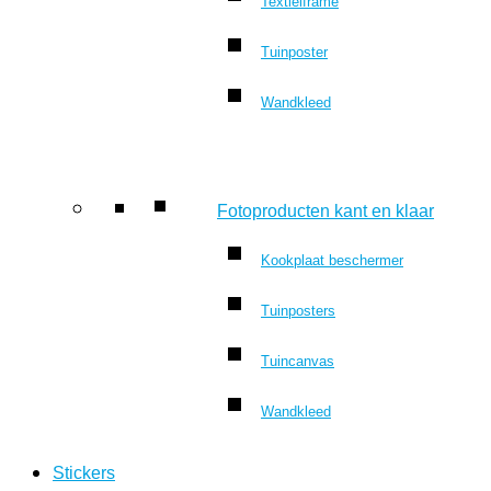
Textielframe
Tuinposter
Wandkleed
Fotoproducten kant en klaar
Kookplaat beschermer
Tuinposters
Tuincanvas
Wandkleed
Stickers