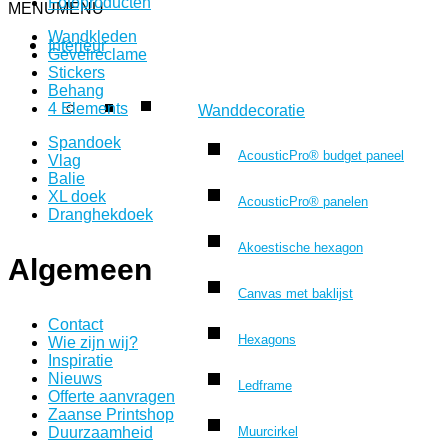
Fotoproducten
MENU
MENU
Wandkleden
Interieur
Gevelreclame
Stickers
Behang
4 Elements
Wanddecoratie
Spandoek
AcousticPro® budget paneel
Vlag
Balie
XL doek
AcousticPro® panelen
Dranghekdoek
Akoestische hexagon
Algemeen
Canvas met baklijst
Contact
Hexagons
Wie zijn wij?
Inspiratie
Nieuws
Ledframe
Offerte aanvragen
Zaanse Printshop
Muurcirkel
Duurzaamheid