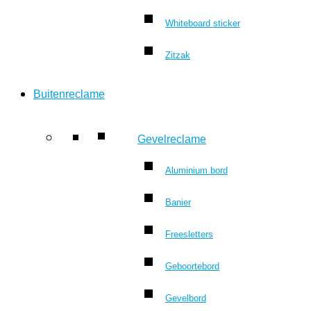
Whiteboard sticker
Zitzak
Buitenreclame
Gevelreclame
Aluminium bord
Banier
Freesletters
Geboortebord
Gevelbord