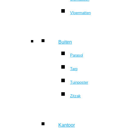
Vloermatten
Buiten
Parasol
Tarp
Tuinposter
Zitzak
Kantoor