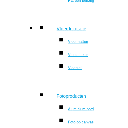
Patroon behang
Vloerdecoratie
Vloermatten
Vloersticker
Vloerzeil
Fotoproducten
Aluminium bord
Foto op canvas