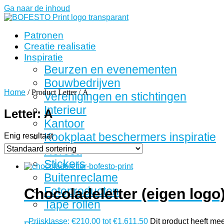
Ga naar de inhoud
Patronen
Creatie realisatie
Inspiratie
Beurzen en evenementen
Bouwbedrijven
Home
/ Product Letter / A
Verenigingen en stichtingen
Interieur
Letter: A
Kantoor
Kookplaat beschermers inspiratie
Enig resultaat
Horeca
Stickers
Buitenreclame
Fotoproducten
Chocoladeletter (eigen logo
Tape rollen
-
Prijsklasse: €210,00 tot €1.611,50
Dit product heeft me