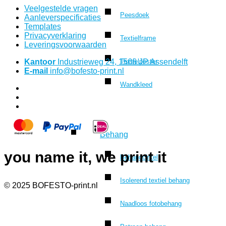
Veelgestelde vragen
Peesdoek
Aanleverspecificaties
Templates
Privacyverklaring
Textielframe
Leveringsvoorwaarden
Kantoor
Industrieweg 24, 1566 JP Assendelft
Textielposter
E-mail
info@bofesto-print.nl
Wandkleed
Behang
you name it, we print it
Behangcirkel
Isolerend textiel behang
© 2025 BOFESTO-print.nl
Naadloos fotobehang