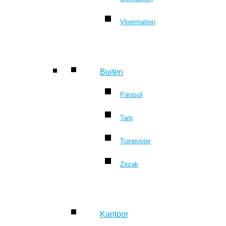
Vloermatten
Buiten
Parasol
Tarp
Tuinposter
Zitzak
Kantoor