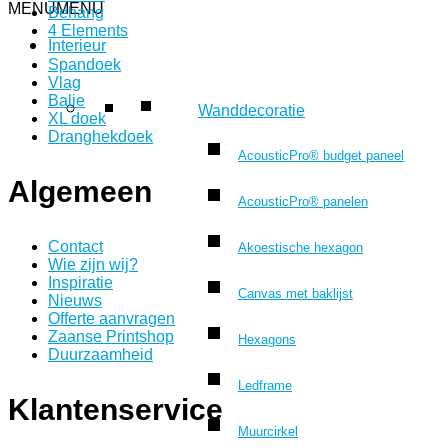
MENU
MENU
Behang
4 Elements
Interieur
Spandoek
Vlag
Balie
Wanddecoratie
XL doek
Dranghekdoek
AcousticPro® budget paneel
Algemeen
AcousticPro® panelen
Contact
Akoestische hexagon
Wie zijn wij?
Inspiratie
Canvas met baklijst
Nieuws
Offerte aanvragen
Zaanse Printshop
Hexagons
Duurzaamheid
Ledframe
Klantenservice
Muurcirkel