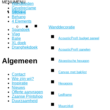
MENU
MENU
Wandkleden
Gevelreclame
Interieur
Stickers
Behang
4 Elements
Wanddecoratie
Spandoek
Vlag
AcousticPro® budget paneel
Balie
XL doek
Dranghekdoek
AcousticPro® panelen
Algemeen
Akoestische hexagon
Canvas met baklijst
Contact
Wie zijn wij?
Inspiratie
Hexagons
Nieuws
Offerte aanvragen
Ledframe
Zaanse Printshop
Duurzaamheid
Muurcirkel