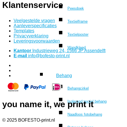
Klantenservice
Peesdoek
Veelgestelde vragen
Textielframe
Aanleverspecificaties
Templates
Textielposter
Privacyverklaring
Leveringsvoorwaarden
Wandkleed
Kantoor
Industrieweg 24, 1566 JP Assendelft
E-mail
info@bofesto-print.nl
Behang
Behangcirkel
Isolerend textiel behang
you name it, we print it
Naadloos fotobehang
© 2025 BOFESTO-print.nl