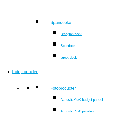
Spandoeken
Dranghekdoek
Spandoek
Groot doek
Fotoproducten
Fotoproducten
AcousticPro® budget paneel
AcousticPro® panelen