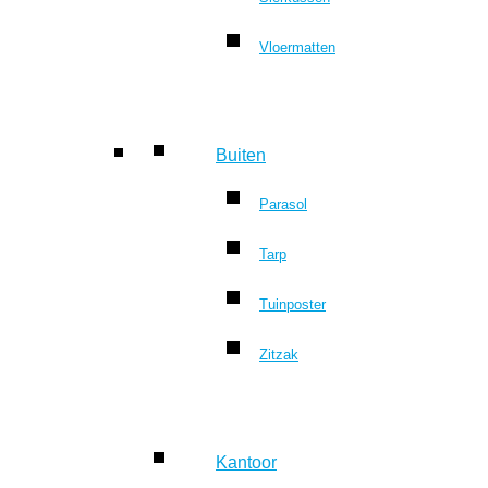
Vloermatten
Buiten
Parasol
Tarp
Tuinposter
Zitzak
Kantoor