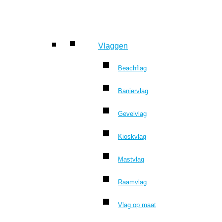
Vlaggen
Beachflag
Baniervlag
Gevelvlag
Kioskvlag
Mastvlag
Raamvlag
Vlag op maat