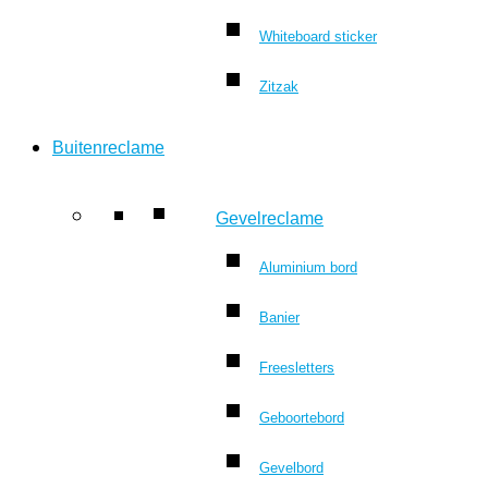
Whiteboard sticker
Zitzak
Buitenreclame
Gevelreclame
Aluminium bord
Banier
Freesletters
Geboortebord
Gevelbord