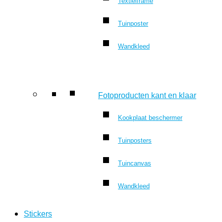
Textielframe
Tuinposter
Wandkleed
Fotoproducten kant en klaar
Kookplaat beschermer
Tuinposters
Tuincanvas
Wandkleed
Stickers