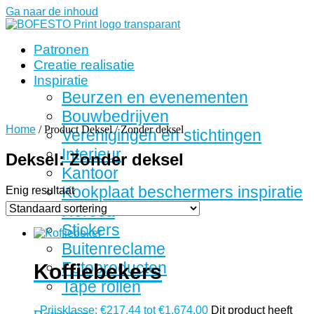
Ga naar de inhoud
Patronen
Creatie realisatie
Inspiratie
Beurzen en evenementen
Bouwbedrijven
Home
/ Product Deksel / Zonder deksel
Verenigingen en stichtingen
Interieur
Deksel: Zonder deksel
Kantoor
Kookplaat beschermers inspiratie
Enig resultaat
Horeca
Stickers
Buitenreclame
Fotoproducten
Koffiebekers
Tape rollen
-
Prijsklasse: €217,44 tot €1.674,00
Dit product heeft